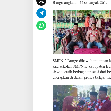
u
Bungo angkatan 42 sebanyak 261.
n
g
o
A
n
g
k
a
t
a
n
4
2
SMPN 2 Bungo dibawah pimpinan ke
B
satu sekolah SMPN se kabupaten Bun
e
siswi meraih berbagai prestasi dari b
r
diterapkan di dalam proses belajar 
l
a
n
g
s
u
n
g