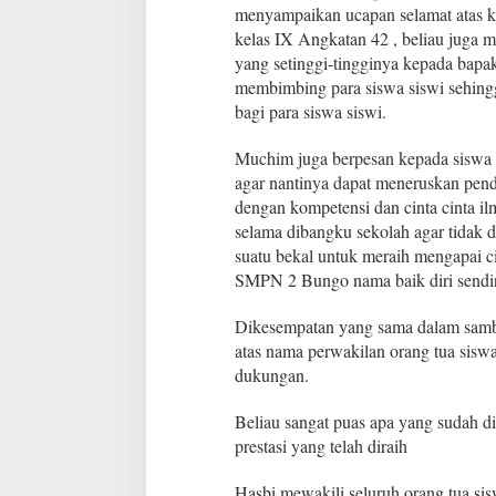
menyampaikan ucapan selamat atas 
kelas IX Angkatan 42 , beliau juga 
yang setinggi-tingginya kepada bap
membimbing para siswa siswi sehing
bagi para siswa siswi.
Muchim juga berpesan kepada siswa 
agar nantinya dapat meneruskan pendi
dengan kompetensi dan cinta cinta il
selama dibangku sekolah agar tidak d
suatu bekal untuk meraih mengapai ci
SMPN 2 Bungo nama baik diri sendiri 
Dikesempatan yang sama dalam sam
atas nama perwakilan orang tua siswa
dukungan.
Beliau sangat puas apa yang sudah 
prestasi yang telah diraih
Hasbi mewakili seluruh orang tua si