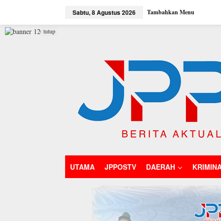
L
Sabtu, 8 Agustus 2026
Tambahkan Menu
e
w
a
tutup
t
i
k
e
k
o
n
t
e
n
UTAMA
JPPOSTV
DAERAH
KRIMIN