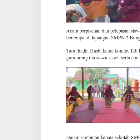
M
e
r
i
a
Acara perpisahan dan pelepasan si
h
D
bertempat di lapangan SMPN 2 Bung
a
n
Turut hadir, Hasbi ketua komite, Edi
S
guru,orang tua siswa siswi, serta ta
u
k
s
e
s
Dalam sambutan kepala sekolah SM