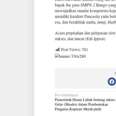
bapak ibu guru SMPN 2 Bungo yang 
mewujudkan standar kompetensi kepa
memiliki karakter Pancasila yaitu b
esa, dan berakhlak mulia, tutup, Hasb
Acara perpisahan dan pelepasan si
sukses, dan lancar (Edi Jppost)
Post Views:
701
I
N
Pos sebelumnya
Pemerintah Dusun Lubuk benteng sukses
a
Gelar (Musdes) dalam Pembentukan
v
Pengurus Koperasi Merah putih