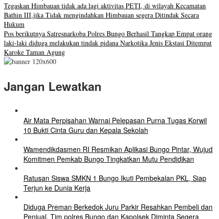
Tegaskan Himbauan tidak ada lagi aktivitas PETI, di wilayah Kecamatan
Bathin III,jika Tidak mengindahkan Himbauan segera Ditindak Secara
Hukum
Pos berikutnya
Satresnarkoba Polres Bungo Berhasil Tangkap Empat orang
laki-laki diduga melakukan tindak pidana Narkotika Jenis Ekstasi Ditempat
Karoke Taman Agung
Jangan Lewatkan
Air Mata Perpisahan Warnai Pelepasan Purna Tugas Korwil
10 Bukti Cinta Guru dan Kepala Sekolah
Wamendikdasmen RI Resmikan Aplikasi Bungo Pintar, Wujud
Komitmen Pemkab Bungo Tingkatkan Mutu Pendidikan
Ratusan Siswa SMKN 1 Bungo Ikuti Pembekalan PKL, Siap
Terjun ke Dunia Kerja
Diduga Preman Berkedok Juru Parkir Resahkan Pembeli dan
Penjual, Tim polres Bungo dan Kapolsek Diminta Segera