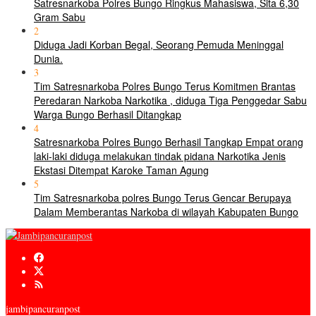
Satresnarkoba Polres Bungo Ringkus Mahasiswa, Sita 6,30
Gram Sabu
2
Diduga Jadi Korban Begal, Seorang Pemuda Meninggal
Dunia.
3
Tim Satresnarkoba Polres Bungo Terus Komitmen Brantas
Peredaran Narkoba Narkotika , diduga Tiga Penggedar Sabu
Warga Bungo Berhasil Ditangkap
4
Satresnarkoba Polres Bungo Berhasil Tangkap Empat orang
laki-laki diduga melakukan tindak pidana Narkotika Jenis
Ekstasi Ditempat Karoke Taman Agung
5
Tim Satresnarkoba polres Bungo Terus Gencar Berupaya
Dalam Memberantas Narkoba di wilayah Kabupaten Bungo
jambipancuranpost