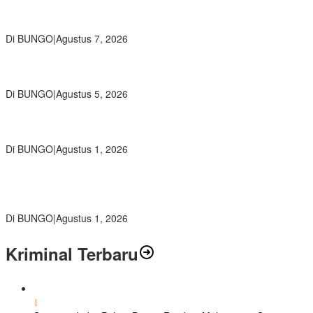
Wamendikdasmen RI Resmikan Aplikasi Bungo Pintar, Wujud
Komitmen Pemkab Bungo Tingkatkan Mutu Pendidikan
Di BUNGO
|
Agustus 7, 2026
Ratusan Siswa SMKN 1 Bungo Ikuti Pembekalan PKL, Siap Terjun
ke Dunia Kerja
Di BUNGO
|
Agustus 5, 2026
Diduga Preman Berkedok Juru Parkir Resahkan Pembeli dan
Penjual, Tim polres Bungo dan Kapolsek Diminta Segera Bertindak
Di BUNGO
|
Agustus 1, 2026
Pemkab Bungo dan Forkopimda Siapkan Penertiban Bertahap
PETI, Warga Harap Ada Perhatian Dari Panglima TNI dan Mabes
polri Pusat
Di BUNGO
|
Agustus 1, 2026
Kriminal Terbaru
1