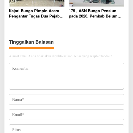
Kajari Bungo Pimpin Acara
179 , ASN Bungo Pensiun
Pengantar Tugas Dua Pejabat
pada 2026, Pemkab Belum
Kejaksaan
Usulkan Formasi Pegawai
Baru
Tinggalkan Balasan
Alamat email Anda tidak akan dipublikasikan.
Ruas yang wajib ditandai
*