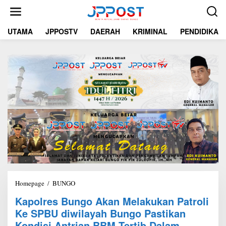
L
e
w
UTAMA
JPPOSTV
DAERAH
KRIMINAL
PENDIDIKAN
a
t
i
k
e
k
o
n
t
e
n
Homepage
/
BUNGO
K
a
Kapolres Bungo Akan Melakukan Patroli
p
Ke SPBU diwilayah Bungo Pastikan
o
l
Kondisi Antrian BBM Tertib Dalam