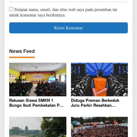
Simpan nama, email, dan situs web saya pada peramban ini
untuk komentar saya berikutnya.
News Feed
Ratusan Siswa SMKN 1
Diduga Preman Berkedok
Bungo Ikuti Pembekalan PKL,
Juru Parkir Resahkan
Siap Terjun ke Dunia Kerja
Pembeli dan Penjual, Tim
polres Bungo dan Kapolsek
Diminta Segera Bertindak