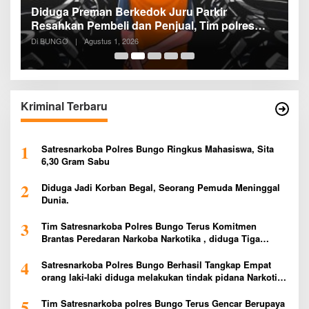
Diduga Preman Berkedok Juru Parkir
P
Resahkan Pembeli dan Penjual, Tim polres
P
Bungo dan Kapolsek Diminta Segera
P
Di BUNGO
|
Agustus 1, 2026
Di
Bertindak
P
Kriminal Terbaru
1
Satresnarkoba Polres Bungo Ringkus Mahasiswa, Sita
6,30 Gram Sabu
2
Diduga Jadi Korban Begal, Seorang Pemuda Meninggal
Dunia.
3
Tim Satresnarkoba Polres Bungo Terus Komitmen
Brantas Peredaran Narkoba Narkotika , diduga Tiga
Penggedar Sabu Warga Bungo Berhasil Ditangkap
4
Satresnarkoba Polres Bungo Berhasil Tangkap Empat
orang laki-laki diduga melakukan tindak pidana Narkotika
Jenis Ekstasi Ditempat Karoke Taman Agung
5
Tim Satresnarkoba polres Bungo Terus Gencar Berupaya