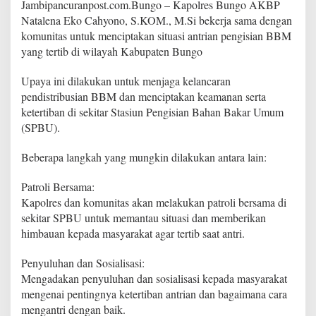
Jambipancuranpost.com.Bungo – Kapolres Bungo AKBP
o
l
Natalena Eko Cahyono, S.KOM., M.Si bekerja sama dengan
i
komunitas untuk menciptakan situasi antrian pengisian BBM
K
yang tertib di wilayah Kabupaten Bungo
e
S
Upaya ini dilakukan untuk menjaga kelancaran
P
B
pendistribusian BBM dan menciptakan keamanan serta
U
ketertiban di sekitar Stasiun Pengisian Bahan Bakar Umum
d
(SPBU).
i
w
Beberapa langkah yang mungkin dilakukan antara lain:
i
l
a
Patroli Bersama:
y
Kapolres dan komunitas akan melakukan patroli bersama di
a
sekitar SPBU untuk memantau situasi dan memberikan
h
himbauan kepada masyarakat agar tertib saat antri.
B
u
n
Penyuluhan dan Sosialisasi:
g
Mengadakan penyuluhan dan sosialisasi kepada masyarakat
o
mengenai pentingnya ketertiban antrian dan bagaimana cara
P
mengantri dengan baik.
a