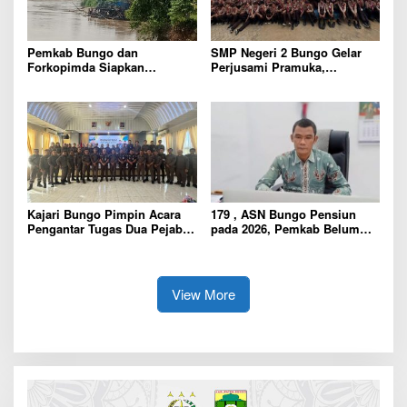
Pemkab Bungo dan
SMP Negeri 2 Bungo Gelar
Forkopimda Siapkan
Perjusami Pramuka,
Penertiban Bertahap PETI,
Tanamkan Karakter berakhlak
Warga Harap Ada Perhatian
mulia, disiplin, mandiri,
Dari Panglima TNI dan Mabes
bertanggung jawab Sejak Dini
polri Pusat
Kajari Bungo Pimpin Acara
179 , ASN Bungo Pensiun
Pengantar Tugas Dua Pejabat
pada 2026, Pemkab Belum
Kejaksaan
Usulkan Formasi Pegawai
Baru
View More