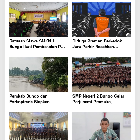
s
y
i
a
n
p
g
o
k
a
s
r
Ratusan Siswa SMKN 1
Diduga Preman Berkedok
a
Bungo Ikuti Pembekalan PKL,
Juru Parkir Resahkan
K
Siap Terjun ke Dunia Kerja
Pembeli dan Penjual, Tim
e
polres Bungo dan Kapolsek
7
Diminta Segera Bertindak
9
Pemkab Bungo dan
SMP Negeri 2 Bungo Gelar
Forkopimda Siapkan
Perjusami Pramuka,
Penertiban Bertahap PETI,
Tanamkan Karakter berakhlak
Warga Harap Ada Perhatian
mulia, disiplin, mandiri,
Dari Panglima TNI dan Mabes
bertanggung jawab Sejak Dini
polri Pusat