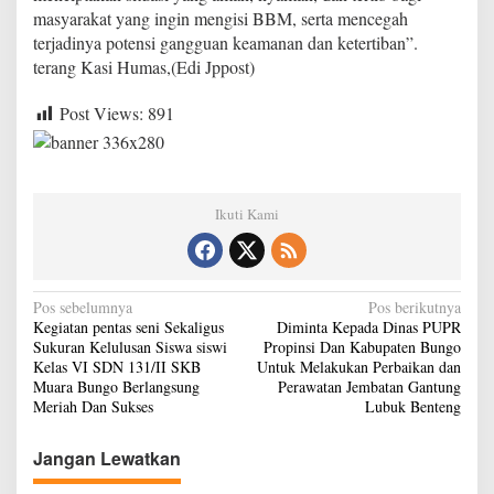
r
masyarakat yang ingin mengisi BBM, serta mencegah
t
terjadinya potensi gangguan keamanan dan ketertiban”.
i
terang Kasi Humas,(Edi Jppost)
b
D
a
Post Views:
891
l
a
m
M
e
Ikuti Kami
n
y
a
m
N
Pos sebelumnya
Pos berikutnya
b
Kegiatan pentas seni Sekaligus
Diminta Kepada Dinas PUPR
u
a
Sukuran Kelulusan Siswa siswi
Propinsi Dan Kabupaten Bungo
t
v
Kelas VI SDN 131/II SKB
Untuk Melakukan Perbaikan dan
H
Muara Bungo Berlangsung
Perawatan Jembatan Gantung
a
i
Meriah Dan Sukses
Lubuk Benteng
r
g
i
B
Jangan Lewatkan
a
h
a