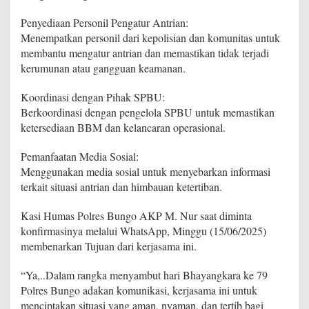
s
t
Penyediaan Personil Pengatur Antrian:
i
Menempatkan personil dari kepolisian dan komunitas untuk
k
membantu mengatur antrian dan memastikan tidak terjadi
a
kerumunan atau gangguan keamanan.
n
K
o
Koordinasi dengan Pihak SPBU:
n
Berkoordinasi dengan pengelola SPBU untuk memastikan
d
ketersediaan BBM dan kelancaran operasional.
i
s
i
Pemanfaatan Media Sosial:
A
Menggunakan media sosial untuk menyebarkan informasi
n
terkait situasi antrian dan himbauan ketertiban.
t
r
Kasi Humas Polres Bungo AKP M. Nur saat diminta
i
a
konfirmasinya melalui WhatsApp, Minggu (15/06/2025)
n
membenarkan Tujuan dari kerjasama ini.
B
B
“Ya,..Dalam rangka menyambut hari Bhayangkara ke 79
M
Polres Bungo adakan komunikasi, kerjasama ini untuk
T
e
menciptakan situasi yang aman, nyaman, dan tertib bagi