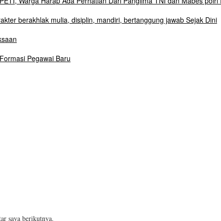
ETI, Warga Harap Ada Perhatian Dari Panglima TNI dan Mabes polri 
r berakhlak mulia, disiplin, mandiri, bertanggung jawab Sejak Dini
ksaan
 Formasi Pegawai Baru
ar saya berikutnya.