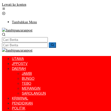
Lewati ke konten
Tambahkan Menu
UTAMA
JPPOSTV
DAERAH
JAMBI
BUNGO
TEBO
MERANGIN
SAROLANGUN
KRIMINAL
PENDIDIKAN
POLITIK