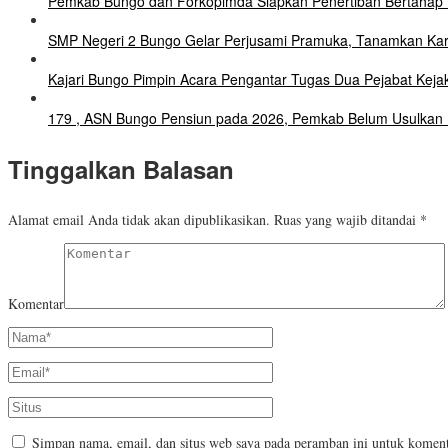
Pemkab Bungo dan Forkopimda Siapkan Penertiban Bertahap P
SMP Negeri 2 Bungo Gelar Perjusami Pramuka, Tanamkan Karakte
Kajari Bungo Pimpin Acara Pengantar Tugas Dua Pejabat Keja
179 , ASN Bungo Pensiun pada 2026, Pemkab Belum Usulkan
Tinggalkan Balasan
Alamat email Anda tidak akan dipublikasikan.
Ruas yang wajib ditandai
*
Komentar
Simpan nama, email, dan situs web saya pada peramban ini untuk koment