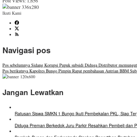
Post Views:
1,656
Ikuti Kami
Navigasi pos
Pos sebelumnya
Sidang Korupsi Pupuk subsidi Diduga Distributor memungut 
Pos berikutnya
Kapolres Bungo Pimpin Rapat pembahasan Antrian BBM Subsid
Jangan Lewatkan
Ratusan Siswa SMKN 1 Bungo Ikuti Pembekalan PKL, Siap Terj
Diduga Preman Berkedok Juru Parkir Resahkan Pembeli dan Pe