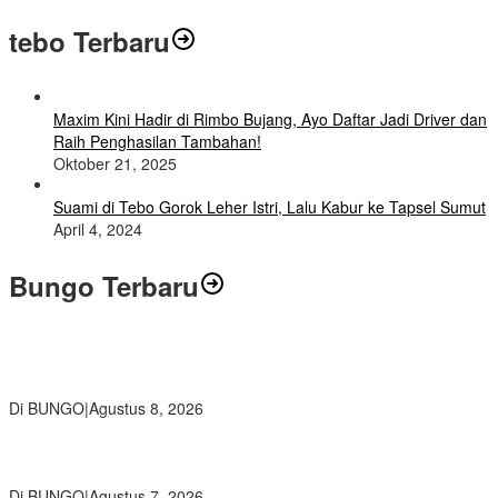
tebo Terbaru
Maxim Kini Hadir di Rimbo Bujang, Ayo Daftar Jadi Driver dan
Raih Penghasilan Tambahan!
Oktober 21, 2025
Suami di Tebo Gorok Leher Istri, Lalu Kabur ke Tapsel Sumut
April 4, 2024
Bungo Terbaru
Air Mata Perpisahan Warnai Pelepasan Purna Tugas Korwil 10 Bukti
Cinta Guru dan Kepala Sekolah
Di BUNGO
|
Agustus 8, 2026
Wamendikdasmen RI Resmikan Aplikasi Bungo Pintar, Wujud
Komitmen Pemkab Bungo Tingkatkan Mutu Pendidikan
Di BUNGO
|
Agustus 7, 2026