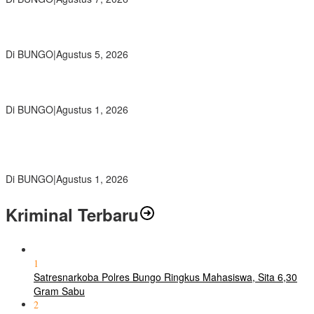
Ratusan Siswa SMKN 1 Bungo Ikuti Pembekalan PKL, Siap Terjun
ke Dunia Kerja
Di BUNGO
|
Agustus 5, 2026
Diduga Preman Berkedok Juru Parkir Resahkan Pembeli dan
Penjual, Tim polres Bungo dan Kapolsek Diminta Segera Bertindak
Di BUNGO
|
Agustus 1, 2026
Pemkab Bungo dan Forkopimda Siapkan Penertiban Bertahap
PETI, Warga Harap Ada Perhatian Dari Panglima TNI dan Mabes
polri Pusat
Di BUNGO
|
Agustus 1, 2026
Kriminal Terbaru
1
Satresnarkoba Polres Bungo Ringkus Mahasiswa, Sita 6,30
Gram Sabu
2