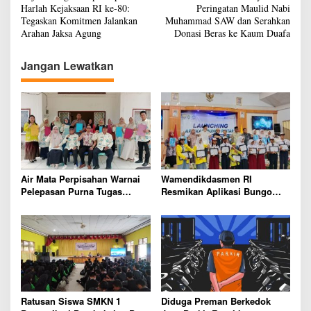
a
Harlah Kejaksaan RI ke-80:
Peringatan Maulid Nabi
v
Tegaskan Komitmen Jalankan
Muhammad SAW dan Serahkan
Arahan Jaksa Agung
Donasi Beras ke Kaum Duafa
i
g
Jangan Lewatkan
a
s
i
p
o
s
Air Mata Perpisahan Warnai
Wamendikdasmen RI
Pelepasan Purna Tugas
Resmikan Aplikasi Bungo
Korwil 10 Bukti Cinta Guru
Pintar, Wujud Komitmen
dan Kepala Sekolah
Pemkab Bungo Tingkatkan
Mutu Pendidikan
Ratusan Siswa SMKN 1
Diduga Preman Berkedok