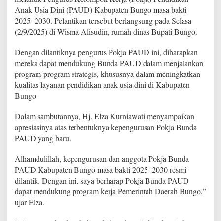
a
Anak Usia Dini (PAUD) Kabupaten Bungo masa bakti
K
2025–2030. Pelantikan tersebut berlangsung pada Selasa
u
r
(2/9/2025) di Wisma Alisudin, rumah dinas Bupati Bungo.
n
i
Dengan dilantiknya pengurus Pokja PAUD ini, diharapkan
a
mereka dapat mendukung Bunda PAUD dalam menjalankan
w
program-program strategis, khususnya dalam meningkatkan
a
t
kualitas layanan pendidikan anak usia dini di Kabupaten
i
Bungo.
,
R
Dalam sambutannya, Hj. Elza Kurniawati menyampaikan
e
apresiasinya atas terbentuknya kepengurusan Pokja Bunda
s
m
PAUD yang baru.
i
L
Alhamdulillah, kepengurusan dan anggota Pokja Bunda
a
PAUD Kabupaten Bungo masa bakti 2025–2030 resmi
n
dilantik. Dengan ini, saya berharap Pokja Bunda PAUD
t
i
dapat mendukung program kerja Pemerintah Daerah Bungo,”
k
ujar Elza.
P
e