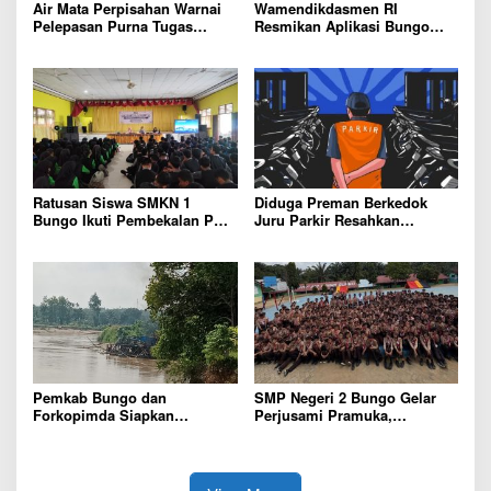
Air Mata Perpisahan Warnai
Wamendikdasmen RI
Pelepasan Purna Tugas
Resmikan Aplikasi Bungo
Korwil 10 Bukti Cinta Guru
Pintar, Wujud Komitmen
dan Kepala Sekolah
Pemkab Bungo Tingkatkan
Mutu Pendidikan
Ratusan Siswa SMKN 1
Diduga Preman Berkedok
Bungo Ikuti Pembekalan PKL,
Juru Parkir Resahkan
Siap Terjun ke Dunia Kerja
Pembeli dan Penjual, Tim
polres Bungo dan Kapolsek
Diminta Segera Bertindak
Pemkab Bungo dan
SMP Negeri 2 Bungo Gelar
Forkopimda Siapkan
Perjusami Pramuka,
Penertiban Bertahap PETI,
Tanamkan Karakter berakhlak
Warga Harap Ada Perhatian
mulia, disiplin, mandiri,
Dari Panglima TNI dan Mabes
bertanggung jawab Sejak Dini
polri Pusat