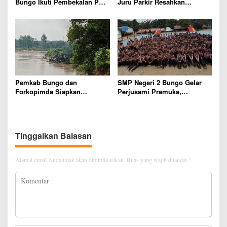
Bungo Ikuti Pembekalan PKL,
Juru Parkir Resahkan
Siap Terjun ke Dunia Kerja
Pembeli dan Penjual, Tim
polres Bungo dan Kapolsek
Diminta Segera Bertindak
Pemkab Bungo dan
SMP Negeri 2 Bungo Gelar
Forkopimda Siapkan
Perjusami Pramuka,
Penertiban Bertahap PETI,
Tanamkan Karakter berakhlak
Warga Harap Ada Perhatian
mulia, disiplin, mandiri,
Dari Panglima TNI dan Mabes
bertanggung jawab Sejak Dini
polri Pusat
Tinggalkan Balasan
Alamat email Anda tidak akan dipublikasikan.
Ruas yang wajib ditandai
*