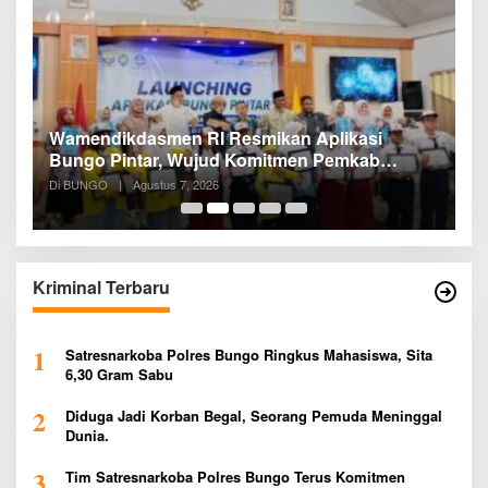
a
Wamendikdasmen RI Resmikan Aplikasi
R
Bungo Pintar, Wujud Komitmen Pemkab
P
Bungo Tingkatkan Mutu Pendidikan
Di BUNGO
|
Agustus 7, 2026
Di
Kriminal Terbaru
1
Satresnarkoba Polres Bungo Ringkus Mahasiswa, Sita
6,30 Gram Sabu
2
Diduga Jadi Korban Begal, Seorang Pemuda Meninggal
Dunia.
3
Tim Satresnarkoba Polres Bungo Terus Komitmen