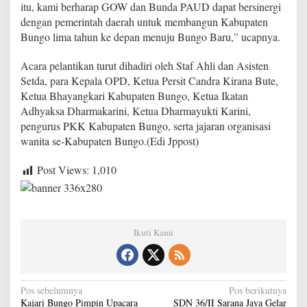
itu, kami berharap GOW dan Bunda PAUD dapat bersinergi
0
2
dengan pemerintah daerah untuk membangun Kabupaten
5
Bungo lima tahun ke depan menuju Bungo Baru,” ucapnya.
–
2
Acara pelantikan turut dihadiri oleh Staf Ahli dan Asisten
0
Setda, para Kepala OPD, Ketua Persit Candra Kirana Bute,
3
0
Ketua Bhayangkari Kabupaten Bungo, Ketua Ikatan
Adhyaksa Dharmakarini, Ketua Dharmayukti Karini,
pengurus PKK Kabupaten Bungo, serta jajaran organisasi
wanita se-Kabupaten Bungo.(Edi Jppost)
Post Views:
1,010
Ikuti Kami
N
Pos sebelumnya
Pos berikutnya
Kajari Bungo Pimpin Upacara
SDN 36/II Sarana Jaya Gelar