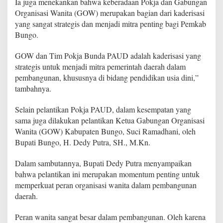
Ia juga menekankan bahwa keberadaan Pokja dan Gabungan
n
Organisasi Wanita (GOW) merupakan bagian dari kaderisasi
g
u
yang sangat strategis dan menjadi mitra penting bagi Pemkab
r
Bungo.
u
s
GOW dan Tim Pokja Bunda PAUD adalah kaderisasi yang
P
strategis untuk menjadi mitra pemerintah daerah dalam
o
k
pembangunan, khususnya di bidang pendidikan usia dini,”
j
tambahnya.
a
P
Selain pelantikan Pokja PAUD, dalam kesempatan yang
A
sama juga dilakukan pelantikan Ketua Gabungan Organisasi
U
D
Wanita (GOW) Kabupaten Bungo, Suci Ramadhani, oleh
M
Bupati Bungo, H. Dedy Putra, SH., M.Kn.
a
s
Dalam sambutannya, Bupati Dedy Putra menyampaikan
a
bahwa pelantikan ini merupakan momentum penting untuk
B
a
memperkuat peran organisasi wanita dalam pembangunan
k
daerah.
t
i
Peran wanita sangat besar dalam pembangunan. Oleh karena
2