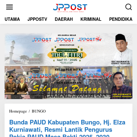
L
e
w
UTAMA
JPPOSTV
DAERAH
KRIMINAL
PENDIDIKAN
a
t
i
k
e
k
o
n
t
e
n
Homepage
/
BUNGO
B
u
Bunda PAUD Kabupaten Bungo, Hj. Elza
n
Kurniawati, Resmi Lantik Pengurus
d
a
Pokja PAUD Masa Bakti 2025–2030