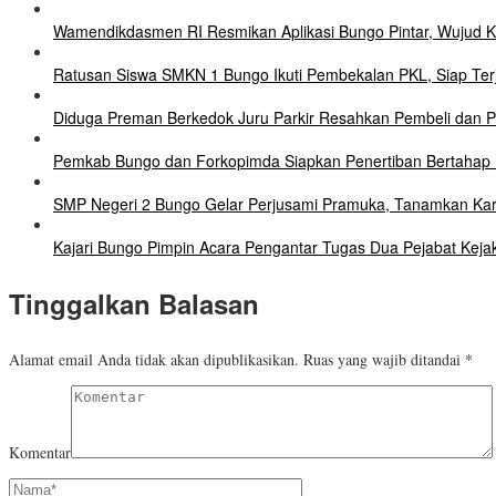
Wamendikdasmen RI Resmikan Aplikasi Bungo Pintar, Wujud 
Ratusan Siswa SMKN 1 Bungo Ikuti Pembekalan PKL, Siap Terj
Diduga Preman Berkedok Juru Parkir Resahkan Pembeli dan Pe
Pemkab Bungo dan Forkopimda Siapkan Penertiban Bertahap P
SMP Negeri 2 Bungo Gelar Perjusami Pramuka, Tanamkan Karakte
Kajari Bungo Pimpin Acara Pengantar Tugas Dua Pejabat Keja
Tinggalkan Balasan
Alamat email Anda tidak akan dipublikasikan.
Ruas yang wajib ditandai
*
Komentar