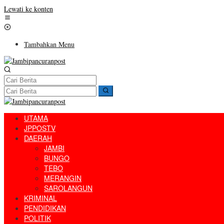
Lewati ke konten
Tambahkan Menu
UTAMA
JPPOSTV
DAERAH
JAMBI
BUNGO
TEBO
MERANGIN
SAROLANGUN
KRIMINAL
PENDIDIKAN
POLITIK