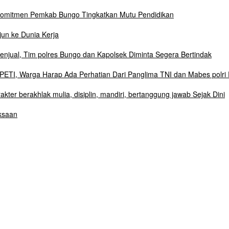
Komitmen Pemkab Bungo Tingkatkan Mutu Pendidikan
un ke Dunia Kerja
njual, Tim polres Bungo dan Kapolsek Diminta Segera Bertindak
ETI, Warga Harap Ada Perhatian Dari Panglima TNI dan Mabes polri 
r berakhlak mulia, disiplin, mandiri, bertanggung jawab Sejak Dini
ksaan