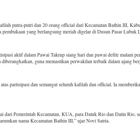
h putra-putri dan 20 orang official dari Kecamatan Bathin III, Kabu
ra pembukaan yang berlangsung meriah digelar di Dusun Pasar Lubuk 
tisipasi aktif dalam Pawai Takrup siang hari dan pawai defile malam
lum diberangkatkan, guna memastikan perwakilan terbaik dalam ajang berg
atas partisipasi dan semangat seluruh kafilah dan official. Ia memberi
lai dari Pemerintah Kecamatan, KUA, para Datuk Rio dan Datin Rio, s
gharumkan nama Kecamatan Bathin III,” ujar Novi Satria.