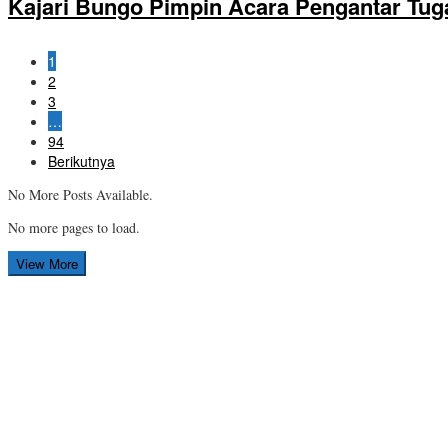
Kajari Bungo Pimpin Acara Pengantar Tug
1
2
3
…
94
Berikutnya
No More Posts Available.
No more pages to load.
View More