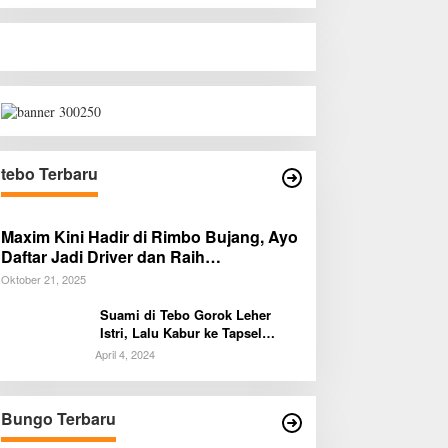
tebo Terbaru
Maxim Kini Hadir di Rimbo Bujang, Ayo
Daftar Jadi Driver dan Raih
Penghasilan Tambahan!
Oktober 21, 2025
Suami di Tebo Gorok Leher
Istri, Lalu Kabur ke Tapsel
Sumut
April 4, 2024
Bungo Terbaru