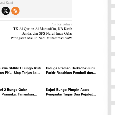
kuti Kami
Pos berikutnya
TK Al Qur’an Al Mubtadi’in, KB Kasih
Bunda, dan SPS Nurul Iman Gelar
Peringatan Maulid Nabi Muhammad SAW
Siswa SMKN 1 Bungo Ikuti
Diduga Preman Berkedok Juru
n PKL, Siap Terjun ke
Parkir Resahkan Pembeli dan
ja
Penjual, Tim polres Bungo dan
Kapolsek Diminta Segera Bertindak
ri 2 Bungo Gelar
Kajari Bungo Pimpin Acara
i Pramuka, Tanamkan
Pengantar Tugas Dua Pejabat
erakhlak mulia, disiplin,
Kejaksaan
bertanggung jawab Sejak