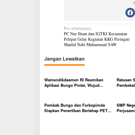
I
N
Pos sebelumnya
PC Nur Ihsan dan IGTKI Kecamatan
a
Pelepat Gelar Kegiatan KKG Peringati
v
Maulid Nabi Muhammad SAW
i
Jangan Lewatkan
g
a
s
Wamendikdasmen RI Resmikan
Ratusan 
Aplikasi Bungo Pintar, Wujud
Pembekala
i
Komitmen Pemkab Bungo
Dunia Ker
p
Tingkatkan Mutu Pendidikan
o
Pemkab Bungo dan Forkopimda
SMP Nege
Siapkan Penertiban Bertahap PETI,
Perjusam
s
Warga Harap Ada Perhatian Dari
Karakter b
Panglima TNI dan Mabes polri
mandiri, 
Pusat
Dini