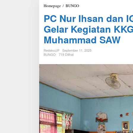
Homepage
/
BUNGO
P
C
PC Nur Ihsan dan I
N
u
Gelar Kegiatan KKG
r
I
Muhammad SAW
h
s
a
RedaksiJP
September 11, 2025
n
BUNGO
719 Dilihat
d
a
n
I
G
T
K
I
K
e
c
a
m
a