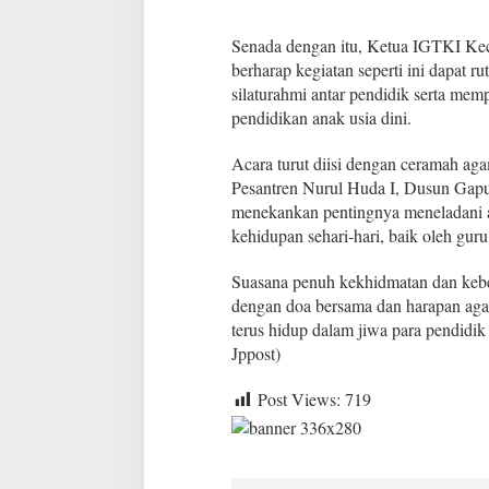
m
a
Senada dengan itu, Ketua IGTKI Keca
d
S
berharap kegiatan seperti ini dapat r
A
silaturahmi antar pendidik serta mempe
W
pendidikan anak usia dini.
Acara turut diisi dengan ceramah a
Pesantren Nurul Huda I, Dusun Gapur
menekankan pentingnya meneladan
kehidupan sehari-hari, baik oleh gur
Suasana penuh kekhidmatan dan keber
dengan doa bersama dan harapan aga
terus hidup dalam jiwa para pendidik
Jppost)
Post Views:
719