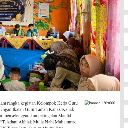
am rangka kegiatan Kelompok Kerja Guru
 dengan Ikatan Guru Taman Kanak-Kanak
t menyelenggarakan peringatan Maulid
“Teladani Akhlak Mulia Nabi Muhammad
 TK Tunas Jaya, Dusun Mulya Jaya,