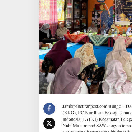
t
a
n
P
e
l
e
p
a
t
G
e
l
a
r
K
e
g
i
a
Jambipancuranpost.com.Bungo – Dal
t
(KKG), PC Nur Ihsan bekerja sama
a
n
Indonesia (IGTKI) Kecamatan Pelepa
K
Nabi Muhammad SAW dengan tema 
K
SAW”, yang berlangsung khidmat di