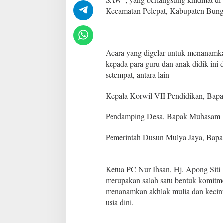
G
Kecamatan Pelepat, Kabupaten Bung
P
e
r
i
n
Acara yang digelar untuk menanamkan
g
kepada para guru dan anak didik ini d
a
setempat, antara lain
t
i
M
Kepala Korwil VII Pendidikan, Bap
a
u
Pendamping Desa, Bapak Muhasam
l
i
Pemerintah Dusun Mulya Jaya, Bapa
d
N
a
b
Ketua PC Nur Ihsan, Hj. Apong Siti
i
merupakan salah satu bentuk komitm
M
menanamkan akhlak mulia dan keci
u
h
usia dini.
a
m