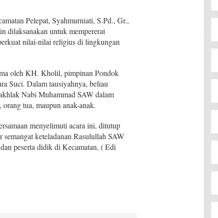
matan Pelepat, Syahmurniati, S.Pd., Gr.,
utin dilaksanakan untuk mempererat
rkuat nilai-nilai religius di lingkungan
gama oleh KH. Kholil, pimpinan Pondok
a Suci. Dalam tausiyahnya, beliau
i akhlak Nabi Muhammad SAW dalam
u, orang tua, maupun anak-anak.
samaan menyelimuti acara ini, ditutup
r semangat keteladanan Rasulullah SAW
 dan peserta didik di Kecamatan, ( Edi