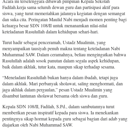
Acara ini terselenggara dibawah pimpinan Kepala Sekolah
Fadilah.kerja sama seluruh dewan guru dan partisipasi aktif para
siswa, yang turut memeriahkan jalannya kegiatan dengan semangat
dan suka cita. Peringatan Maulid Nabi menjadi momen penting bagi
keluarga besar SDN 108/II untuk menanamkan nilai-nilai
keteladanan Rasulullah dalam kehidupan sehari-hari.
Turut hadir sebagai penceramah, Ustadz Mualimin, yang
menyampaikan tausiyah penuh makna tentang keteladanan Nabi
Muhammad SAW. Dalam ceramahnya, beliau mengingatkan bahwa
Rasulullah adalah sosok panutan dalam segala aspek kehidupan,
baik dalam akhlak, tutur kata, maupun sikap terhadap sesama.
“Meneladani Rasulullah bukan hanya dalam ibadah, tetapi juga
dalam akhlak. Mari perbanyak sholawat, saling menghormati, dan
jaga akhlak dalam pergaulan,” pesan Ustadz Mualimin yang
disambut lantunan sholawat bersama oleh siswa dan guru.
Kepala SDN 108/II, Fadilah, S.Pd., dalam sambutannya turut
memberikan pesan inspiratif kepada para siswa. Ia menekankan
pentingnya sikap hormat kepada guru sebagai bagian dari adab yang
diajarkan oleh Nabi Muhammad SAW.