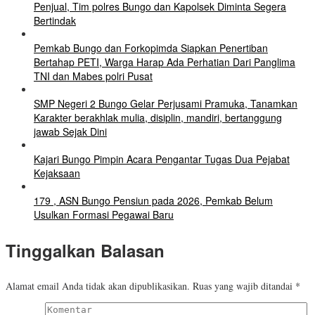
Penjual, Tim polres Bungo dan Kapolsek Diminta Segera
Bertindak
Pemkab Bungo dan Forkopimda Siapkan Penertiban
Bertahap PETI, Warga Harap Ada Perhatian Dari Panglima
TNI dan Mabes polri Pusat
SMP Negeri 2 Bungo Gelar Perjusami Pramuka, Tanamkan
Karakter berakhlak mulia, disiplin, mandiri, bertanggung
jawab Sejak Dini
Kajari Bungo Pimpin Acara Pengantar Tugas Dua Pejabat
Kejaksaan
179 , ASN Bungo Pensiun pada 2026, Pemkab Belum
Usulkan Formasi Pegawai Baru
Tinggalkan Balasan
Alamat email Anda tidak akan dipublikasikan.
Ruas yang wajib ditandai
*