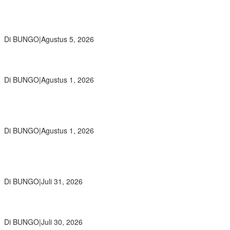
Ratusan Siswa SMKN 1 Bungo Ikuti Pembekalan PKL, Siap Terjun
ke Dunia Kerja
Di BUNGO
|
Agustus 5, 2026
Diduga Preman Berkedok Juru Parkir Resahkan Pembeli dan
Penjual, Tim polres Bungo dan Kapolsek Diminta Segera Bertindak
Di BUNGO
|
Agustus 1, 2026
Pemkab Bungo dan Forkopimda Siapkan Penertiban Bertahap
PETI, Warga Harap Ada Perhatian Dari Panglima TNI dan Mabes
polri Pusat
Di BUNGO
|
Agustus 1, 2026
SMP Negeri 2 Bungo Gelar Perjusami Pramuka, Tanamkan
Karakter berakhlak mulia, disiplin, mandiri, bertanggung jawab
Sejak Dini
Di BUNGO
|
Juli 31, 2026
Kajari Bungo Pimpin Acara Pengantar Tugas Dua Pejabat
Kejaksaan
Di BUNGO
|
Juli 30, 2026