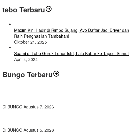
tebo Terbaru
Maxim Kini Hadir di Rimbo Bujang, Ayo Daftar Jadi Driver dan
Raih Penghasilan Tambahan!
Oktober 21, 2025
Suami di Tebo Gorok Leher Istri, Lalu Kabur ke Tapsel Sumut
April 4, 2024
Bungo Terbaru
Wamendikdasmen RI Resmikan Aplikasi Bungo Pintar, Wujud
Komitmen Pemkab Bungo Tingkatkan Mutu Pendidikan
Di BUNGO
|
Agustus 7, 2026
Ratusan Siswa SMKN 1 Bungo Ikuti Pembekalan PKL, Siap Terjun
ke Dunia Kerja
Di BUNGO
|
Agustus 5, 2026