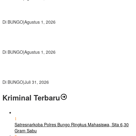
Diduga Preman Berkedok Juru Parkir Resahkan Pembeli dan
Penjual, Tim polres Bungo dan Kapolsek Diminta Segera Bertindak
Di BUNGO
|
Agustus 1, 2026
Pemkab Bungo dan Forkopimda Siapkan Penertiban Bertahap
PETI, Warga Harap Ada Perhatian Dari Panglima TNI dan Mabes
polri Pusat
Di BUNGO
|
Agustus 1, 2026
SMP Negeri 2 Bungo Gelar Perjusami Pramuka, Tanamkan
Karakter berakhlak mulia, disiplin, mandiri, bertanggung jawab
Sejak Dini
Di BUNGO
|
Juli 31, 2026
Kriminal Terbaru
1
Satresnarkoba Polres Bungo Ringkus Mahasiswa, Sita 6,30
Gram Sabu