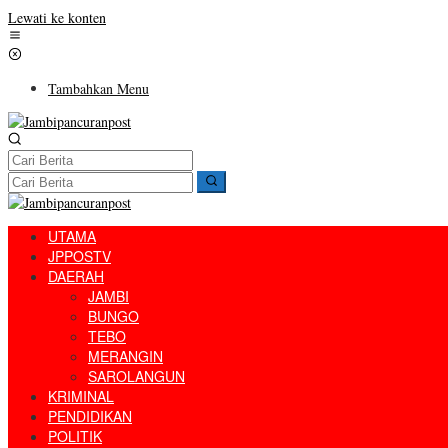
Lewati ke konten
Tambahkan Menu
UTAMA
JPPOSTV
DAERAH
JAMBI
BUNGO
TEBO
MERANGIN
SAROLANGUN
KRIMINAL
PENDIDIKAN
POLITIK