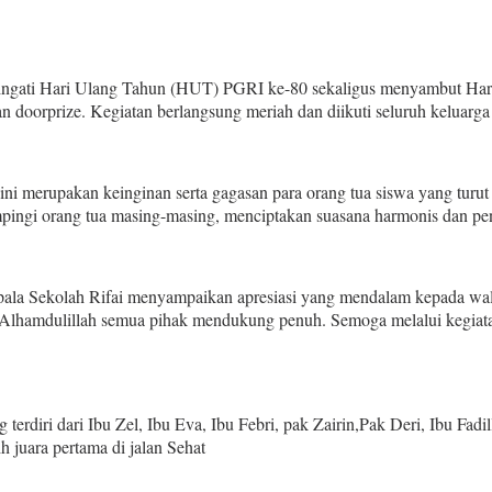
gati Hari Ulang Tahun (HUT) PGRI ke-80 sekaligus menyambut Hari
doorprize. Kegiatan berlangsung meriah dan diikuti seluruh keluarga 
a ini merupakan keinginan serta gagasan para orang tua siswa yang t
idampingi orang tua masing-masing, menciptakan suasana harmonis dan p
epala Sekolah Rifai menyampaikan apresiasi yang mendalam kepada wal
 Alhamdulillah semua pihak mendukung penuh. Semoga melalui kegiatan
 terdiri dari Ibu Zel, Ibu Eva, Ibu Febri, pak Zairin,Pak Deri, Ibu Fa
h juara pertama di jalan Sehat