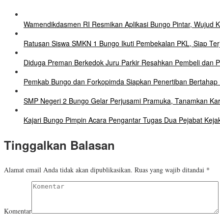
Wamendikdasmen RI Resmikan Aplikasi Bungo Pintar, Wujud 
Ratusan Siswa SMKN 1 Bungo Ikuti Pembekalan PKL, Siap Terj
Diduga Preman Berkedok Juru Parkir Resahkan Pembeli dan Pe
Pemkab Bungo dan Forkopimda Siapkan Penertiban Bertahap P
SMP Negeri 2 Bungo Gelar Perjusami Pramuka, Tanamkan Karakte
Kajari Bungo Pimpin Acara Pengantar Tugas Dua Pejabat Keja
Tinggalkan Balasan
Alamat email Anda tidak akan dipublikasikan.
Ruas yang wajib ditandai
*
Komentar