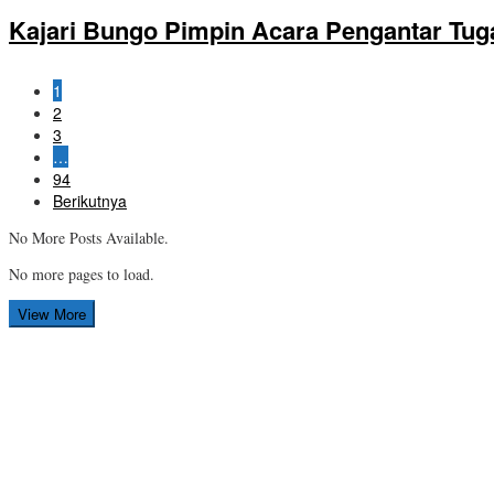
Kajari Bungo Pimpin Acara Pengantar Tug
1
2
3
…
94
Berikutnya
No More Posts Available.
No more pages to load.
View More