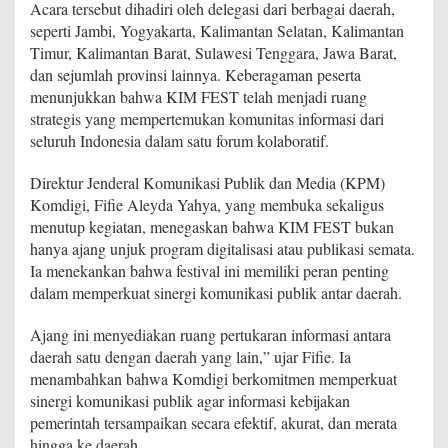
Acara tersebut dihadiri oleh delegasi dari berbagai daerah,
a
seperti Jambi, Yogyakarta, Kalimantan Selatan, Kalimantan
i
h
Timur, Kalimantan Barat, Sulawesi Tenggara, Jawa Barat,
P
dan sejumlah provinsi lainnya. Keberagaman peserta
e
menunjukkan bahwa KIM FEST telah menjadi ruang
n
strategis yang mempertemukan komunitas informasi dari
g
h
seluruh Indonesia dalam satu forum kolaboratif.
a
r
Direktur Jenderal Komunikasi Publik dan Media (KPM)
g
Komdigi, Fifie Aleyda Yahya, yang membuka sekaligus
a
menutup kegiatan, menegaskan bahwa KIM FEST bukan
a
n
hanya ajang unjuk program digitalisasi atau publikasi semata.
T
Ia menekankan bahwa festival ini memiliki peran penting
e
dalam memperkuat sinergi komunikasi publik antar daerah.
r
t
Ajang ini menyediakan ruang pertukaran informasi antara
i
n
daerah satu dengan daerah yang lain,” ujar Fifie. Ia
g
menambahkan bahwa Komdigi berkomitmen memperkuat
g
sinergi komunikasi publik agar informasi kebijakan
i
pemerintah tersampaikan secara efektif, akurat, dan merata
d
hingga ke daerah.
i