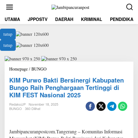
L
e
w
UTAMA
JPPOSTV
DAERAH
KRIMINAL
PENDIDIKAN
a
t
i
tutup
k
e
tutup
k
o
n
t
Homepage
/
BUNGO
K
e
I
n
KIM Purwo Bakti Bersinergi Kabupaten
M
P
Bungo Raih Penghargaan Tertinggi di
u
KIM FEST Nasional 2025
r
w
RedaksiJP
November 18, 2025
o
BUNGO
360 Dilihat
B
a
k
t
Jambipancuranpostcom.Tangerang – Komunitas Informasi
i