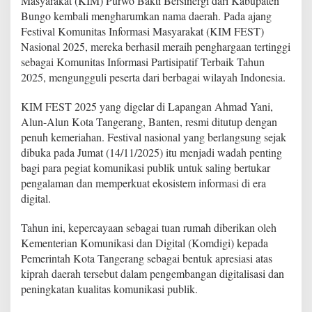
Masyarakat (KIM) Purwo Bakti Bersinergi dari Kabupaten
B
Bungo kembali mengharumkan nama daerah. Pada ajang
e
Festival Komunitas Informasi Masyarakat (KIM FEST)
r
s
Nasional 2025, mereka berhasil meraih penghargaan tertinggi
i
sebagai Komunitas Informasi Partisipatif Terbaik Tahun
n
2025, mengungguli peserta dari berbagai wilayah Indonesia.
e
r
KIM FEST 2025 yang digelar di Lapangan Ahmad Yani,
g
i
Alun-Alun Kota Tangerang, Banten, resmi ditutup dengan
K
penuh kemeriahan. Festival nasional yang berlangsung sejak
a
dibuka pada Jumat (14/11/2025) itu menjadi wadah penting
b
bagi para pegiat komunikasi publik untuk saling bertukar
u
pengalaman dan memperkuat ekosistem informasi di era
p
a
digital.
t
e
Tahun ini, kepercayaan sebagai tuan rumah diberikan oleh
n
Kementerian Komunikasi dan Digital (Komdigi) kepada
B
Pemerintah Kota Tangerang sebagai bentuk apresiasi atas
u
n
kiprah daerah tersebut dalam pengembangan digitalisasi dan
g
peningkatan kualitas komunikasi publik.
o
R