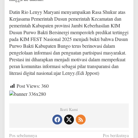
K
I
Datin Rio Lenyy Maryani menyampaikan Rasa Shukur atas
M
Kerjasama Pemerintah Dusun pemerintah Kecamatan dan
F
pemerintah Kabupaten provinsi Jambi Keberhasilan KIM
E
Dusun Purwo Bakti Bersinergi memperoleh predikat tertinggi
S
T
pada KIM FEST Nasional 2025 menjadi bukti bahwa Dusun
N
Purwo Bakti Kabupaten Bungo terus berinovasi dalam
a
pengelolaan informasi dan penguatan partisipasi masyarakat.
s
Prestasi ini diharapkan menjadi motivasi dalam memperkuat
i
o
peran komunitas informasi sebagai pilar transparansi dan
n
literasi digital nasional.ujar Lenyy.(Edi Jppost)
a
l
Post Views:
360
2
0
2
5
Ikuti Kami
N
Pos sebelumnya
Pos berikutnya