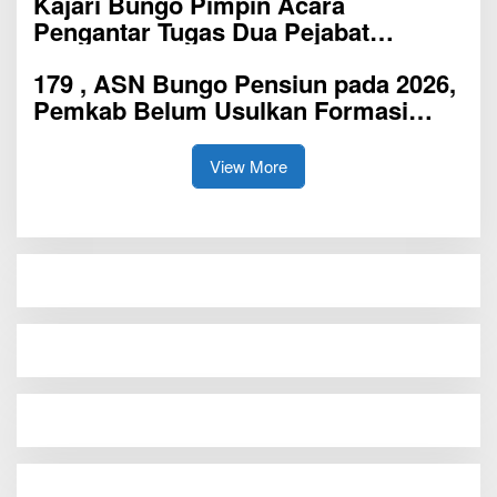
Kajari Bungo Pimpin Acara
bertanggung jawab Sejak Dini
Pengantar Tugas Dua Pejabat
Kejaksaan
179 , ASN Bungo Pensiun pada 2026,
Pemkab Belum Usulkan Formasi
Pegawai Baru
View More