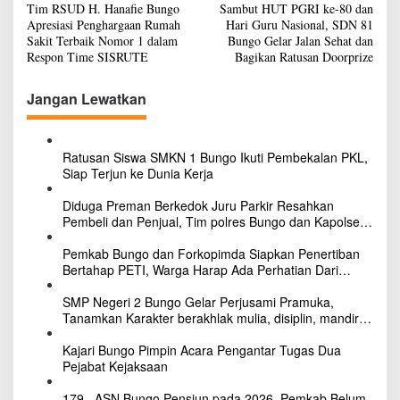
Tim RSUD H. Hanafie Bungo
Sambut HUT PGRI ke-80 dan
a
Apresiasi Penghargaan Rumah
Hari Guru Nasional, SDN 81
v
Sakit Terbaik Nomor 1 dalam
Bungo Gelar Jalan Sehat dan
Respon Time SISRUTE
Bagikan Ratusan Doorprize
i
g
Jangan Lewatkan
a
s
Ratusan Siswa SMKN 1 Bungo Ikuti Pembekalan PKL,
i
Siap Terjun ke Dunia Kerja
p
Diduga Preman Berkedok Juru Parkir Resahkan
o
Pembeli dan Penjual, Tim polres Bungo dan Kapolsek
Diminta Segera Bertindak
s
Pemkab Bungo dan Forkopimda Siapkan Penertiban
Bertahap PETI, Warga Harap Ada Perhatian Dari
Panglima TNI dan Mabes polri Pusat
SMP Negeri 2 Bungo Gelar Perjusami Pramuka,
Tanamkan Karakter berakhlak mulia, disiplin, mandiri,
bertanggung jawab Sejak Dini
Kajari Bungo Pimpin Acara Pengantar Tugas Dua
Pejabat Kejaksaan
179 , ASN Bungo Pensiun pada 2026, Pemkab Belum