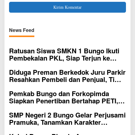
News Feed
Ratusan Siswa SMKN 1 Bungo Ikuti
Pembekalan PKL, Siap Terjun ke
Dunia Kerja
Diduga Preman Berkedok Juru Parkir
Resahkan Pembeli dan Penjual, Tim
polres Bungo dan Kapolsek Diminta
Pemkab Bungo dan Forkopimda
Segera Bertindak
Siapkan Penertiban Bertahap PETI,
Warga Harap Ada Perhatian Dari
SMP Negeri 2 Bungo Gelar Perjusami
Panglima TNI dan Mabes polri Pusat
Pramuka, Tanamkan Karakter
berakhlak mulia, disiplin, mandiri,