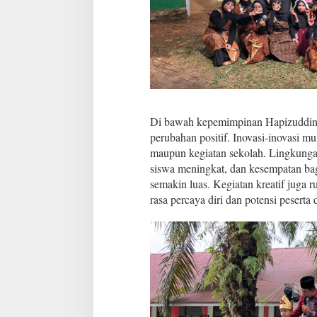
a
S
e
n
i
d
a
n
K
r
Di bawah kepemimpinan Hapizuddin,
e
perubahan positif. Inovasi-inovasi mu
a
maupun kegiatan sekolah. Lingkungan 
t
siswa meningkat, dan kesempatan b
i
v
semakin luas. Kegiatan kreatif juga 
i
rasa percaya diri dan potensi peserta 
t
a
s