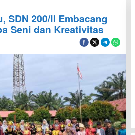
u, SDN 200/II Embacang
 Seni dan Kreativitas