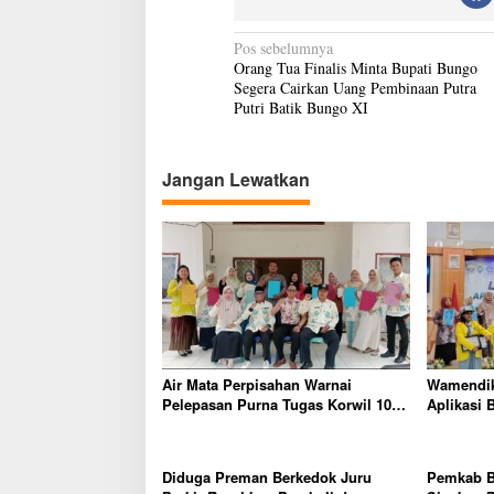
N
Pos sebelumnya
Orang Tua Finalis Minta Bupati Bungo
a
Segera Cairkan Uang Pembinaan Putra
v
Putri Batik Bungo XI
i
g
Jangan Lewatkan
a
s
i
p
o
s
Air Mata Perpisahan Warnai
Wamendik
Pelepasan Purna Tugas Korwil 10
Aplikasi 
Bukti Cinta Guru dan Kepala
Komitme
Sekolah
Tingkatk
Diduga Preman Berkedok Juru
Pemkab B