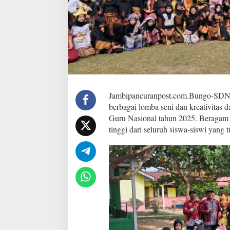
I
I
E
m
b
a
c
a
n
g
G
Jambipancuranpost.com.Bungo-SDN
e
berbagai lomba seni dan kreativitas
d
Guru Nasional tahun 2025. Beragam 
a
tinggi dari seluruh siswa-siswi yang 
n
g
G
e
l
a
r
L
o
m
b