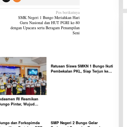
Pos berikutnya
SMK Negeri 1 Bungo Meriahkan Hari
Guru Nasional dan HUT PGRI ke-80
dengan Upacara serta Beragam Penampilan
Seni
Ratusan Siswa SMKN 1 Bungo Ikuti
Pembekalan PKL, Siap Terjun ke
Dunia Kerja
dasmen RI Resmikan
Bungo Pintar, Wujud
n Pemkab Bungo
an Mutu Pendidikan
ungo dan Forkopimda
SMP Negeri 2 Bungo Gelar