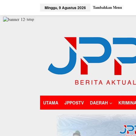
L
Minggu, 9 Agustus 2026
Tambahkan Menu
e
w
a
tutup
t
i
k
e
k
o
n
t
e
n
UTAMA
JPPOSTV
DAERAH
KRIMIN