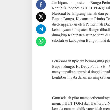
H
Jambipancuranpost.com.Bungo Perin
U
Republik Indonesia (HUT PGRI) Tah
T
Nasional berlangsung meriah dan pe
P
Bupati Bungo, Kecamatan Rimbo Ten
G
diselenggarakan oleh Pemerintah Dae
R
I
kebudayaan kabupaten Bungo dihadi
k
dilingkup Kabupaten Bungo serta di i
e
sekolah se kabupaten Bungo mulai
-
8
0
,
T
Pelaksanaan upacara berlangsung pe
i
Bupati Bungo, H. Dedy Putra, SH.,
g
menyampaikan apresiasi tinggi kepad
a
kontribusi nyata dalam meningkatka
S
D
N
d
i
Guru adalah pilar utama terbentuknya
K
momen HUT PGRI dan Hari Guru Nasi
e
c
kepada para pendidik yang telah men