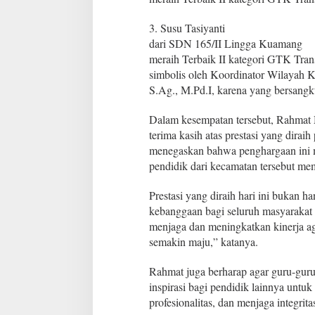
a
m
3. Susu Tasiyanti
P
dari SDN 165/II Lingga Kuamang
e
meraih Terbaik II kategori GTK Trans
n
g
simbolis oleh Koordinator Wilayah K
h
S.Ag., M.Pd.I, karena yang bersangk
a
r
Dalam kesempatan tersebut, Rahmat
g
terima kasih atas prestasi yang diraih
a
a
menegaskan bahwa penghargaan ini 
n
pendidik dari kecamatan tersebut mem
B
e
Prestasi yang diraih hari ini bukan h
r
kebanggaan bagi seluruh masyarakat K
g
e
menjaga dan meningkatkan kinerja ag
n
semakin maju,” katanya.
g
s
Rahmat juga berharap agar guru-gur
i
inspirasi bagi pendidik lainnya untuk
profesionalitas, dan menjaga integrit