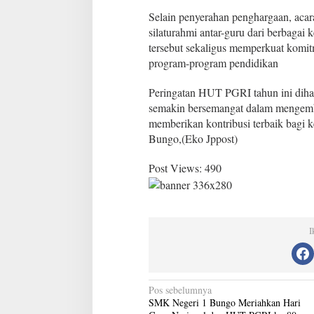
Selain penyerahan penghargaan, aca
silaturahmi antar-guru dari berbaga
tersebut sekaligus memperkuat komi
program-program pendidikan
Peringatan HUT PGRI tahun ini diha
semakin bersemangat dalam mengemb
memberikan kontribusi terbaik bagi 
Bungo,(Eko Jppost)
Post Views:
490
I
N
Pos sebelumnya
SMK Negeri 1 Bungo Meriahkan Hari
a