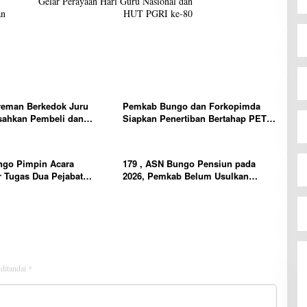
Gelar Perayaan Hari Guru Nasional dan
an
HUT PGRI ke-80
reman Berkedok Juru
Pemkab Bungo dan Forkopimda
sahkan Pembeli dan
Siapkan Penertiban Bertahap PETI,
Tim polres Bungo dan
Warga Harap Ada Perhatian Dari
Diminta Segera Bertindak
Panglima TNI dan Mabes polri
Pusat
ngo Pimpin Acara
179 , ASN Bungo Pensiun pada
 Tugas Dua Pejabat
2026, Pemkab Belum Usulkan
n
Formasi Pegawai Baru
 ditandai
*