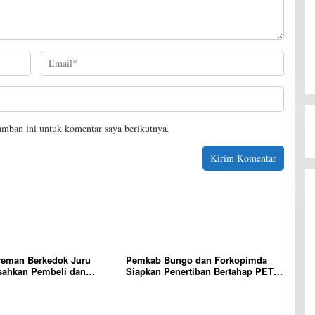
amban ini untuk komentar saya berikutnya.
reman Berkedok Juru
Pemkab Bungo dan Forkopimda
sahkan Pembeli dan
Siapkan Penertiban Bertahap PETI,
Tim polres Bungo dan
Warga Harap Ada Perhatian Dari
Diminta Segera Bertindak
Panglima TNI dan Mabes polri
Pusat