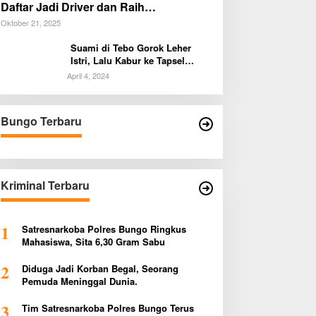
Daftar Jadi Driver dan Raih
Penghasilan Tambahan!
Oktober 21, 2025
Suami di Tebo Gorok Leher
Istri, Lalu Kabur ke Tapsel
Sumut
April 4, 2024
Bungo Terbaru
Kriminal Terbaru
1
Satresnarkoba Polres Bungo Ringkus
Mahasiswa, Sita 6,30 Gram Sabu
2
Diduga Jadi Korban Begal, Seorang
Pemuda Meninggal Dunia.
3
Tim Satresnarkoba Polres Bungo Terus