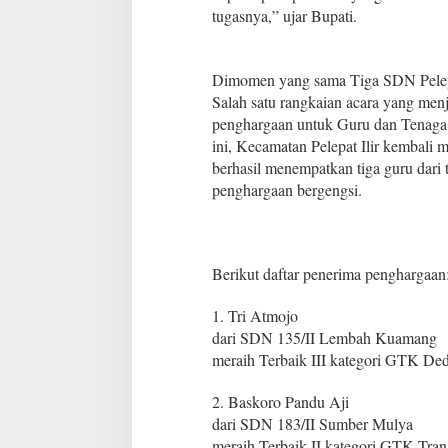
a
tugasnya,” ujar Bupati.
m
a
t
Dimomen yang sama Tiga SDN Pelepat
a
n
Salah satu rangkaian acara yang men
P
penghargaan untuk Guru dan Tenaga
e
ini, Kecamatan Pelepat Ilir kembal
l
berhasil menempatkan tiga guru dari 
e
penghargaan bergengsi.
p
a
t
I
l
Berikut daftar penerima penghargaan
i
r
1. Tri Atmojo
R
a
dari SDN 135/II Lembah Kuamang
i
meraih Terbaik III kategori GTK Ded
h
P
2. Baskoro Pandu Aji
i
dari SDN 183/II Sumber Mulya
a
g
meraih Terbaik II kategori GTK Trans