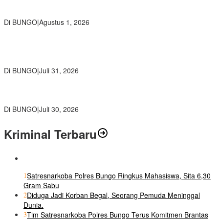
PETI, Warga Harap Ada Perhatian Dari Panglima TNI dan Mabes
polri Pusat
Di BUNGO
|
Agustus 1, 2026
SMP Negeri 2 Bungo Gelar Perjusami Pramuka, Tanamkan
Karakter berakhlak mulia, disiplin, mandiri, bertanggung jawab
Sejak Dini
Di BUNGO
|
Juli 31, 2026
Kajari Bungo Pimpin Acara Pengantar Tugas Dua Pejabat
Kejaksaan
Di BUNGO
|
Juli 30, 2026
Kriminal Terbaru
1
Satresnarkoba Polres Bungo Ringkus Mahasiswa, Sita 6,30
Gram Sabu
2
Diduga Jadi Korban Begal, Seorang Pemuda Meninggal
Dunia.
3
Tim Satresnarkoba Polres Bungo Terus Komitmen Brantas