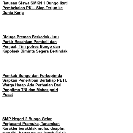
Ratusan Siswa SMKN 1 Bungo Ikuti
Pembekalan PKL, Siap Terjun ke
Dunia Kerja
Diduga Preman Berkedok Juru
Parkir Resahkan Pembeli dan
Penjual, Tim polres Bungo dan
Kapolsek Diminta Segera Bertindak
Pemkab Bungo dan Forkopimda
Siapkan Penertiban Bertahap PETI,
Warga Harap Ada Perhatian Dari
Panglima TNI dan Mabes polri
Pusat
SMP Negeri 2 Bungo Gelar
Perjusami Pramuka, Tanamkan
Karakter berakhlak mulia, disiplin,
mandiri, bertanggung jawab Sejak