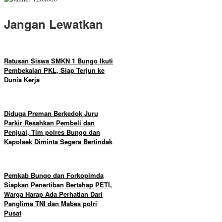
Jangan Lewatkan
Ratusan Siswa SMKN 1 Bungo Ikuti
Pembekalan PKL, Siap Terjun ke
Dunia Kerja
Diduga Preman Berkedok Juru
Parkir Resahkan Pembeli dan
Penjual, Tim polres Bungo dan
Kapolsek Diminta Segera Bertindak
Pemkab Bungo dan Forkopimda
Siapkan Penertiban Bertahap PETI,
Warga Harap Ada Perhatian Dari
Panglima TNI dan Mabes polri
Pusat