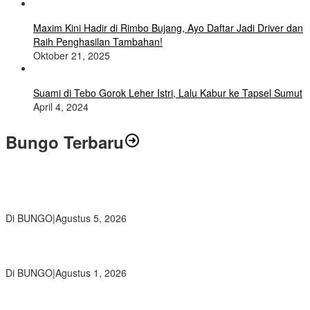
Maxim Kini Hadir di Rimbo Bujang, Ayo Daftar Jadi Driver dan
Raih Penghasilan Tambahan!
Oktober 21, 2025
Suami di Tebo Gorok Leher Istri, Lalu Kabur ke Tapsel Sumut
April 4, 2024
Bungo Terbaru
Ratusan Siswa SMKN 1 Bungo Ikuti Pembekalan PKL, Siap Terjun
ke Dunia Kerja
Di BUNGO
|
Agustus 5, 2026
Diduga Preman Berkedok Juru Parkir Resahkan Pembeli dan
Penjual, Tim polres Bungo dan Kapolsek Diminta Segera Bertindak
Di BUNGO
|
Agustus 1, 2026
Pemkab Bungo dan Forkopimda Siapkan Penertiban Bertahap