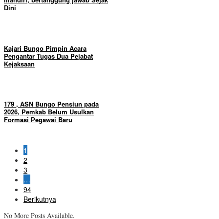
Dini
Kajari Bungo Pimpin Acara
Pengantar Tugas Dua Pejabat
Kejaksaan
179 , ASN Bungo Pensiun pada
2026, Pemkab Belum Usulkan
Formasi Pegawai Baru
1
2
3
…
94
Berikutnya
No More Posts Available.