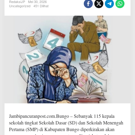
p
RedaksiJP
Mei 30, 2026
Uncategorized
451 Dilihat
a
l
a
S
e
k
o
l
a
h
S
D
d
a
n
S
M
P
d
i
K
Jambipancuranpost.com.Bungo – Sebanyak 115 kepala
a
sekolah tingkat Sekolah Dasar (SD) dan Sekolah Menengah
b
Pertama (SMP) di Kabupaten Bungo diperkirakan akan
u