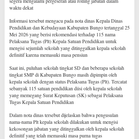
segera mengalami pergeseran atau rolling jabatan dalam
p
waktu dekat
a
t
e
Informasi tersebut mengacu pada nota dinas Kepala Dinas
n
Pendidikan dan Kebudayaan Kabupaten Bungo tertanggal 25
B
Mei 2026 yang berisi rekomendasi terhadap 115 nama
u
Pelaksana Tugas (Plt) Kepala Satuan Pendidikan untuk
n
g
mengisi sejumlah sekolah yang ditinggalkan kepala sekolah
o
definitif karena memasuki masa pensiun
S
e
Saat ini, puluhan sekolah tingkat SD dan beberapa sekolah
g
tingkat SMP di Kabupaten Bungo masih dipimpin oleh
e
r
kepala sekolah dengan status Pelaksana Tugas (Plt). Tercatat
a
sebanyak 115 satuan pendidikan diisi oleh kepala sekolah
D
yang memegang Surat Keputusan (SK) sebagai Pelaksana
i
Tugas Kepala Satuan Pendidikan
r
o
l
Dalam nota dinas tersebut dijelaskan bahwa pengusulan
i
nama-nama Plt kepala sekolah dilakukan untuk mengisi
n
kekosongan jabatan yang ditinggalkan oleh kepala sekolah
g
definitif yang telah memasuki masa purna tugas