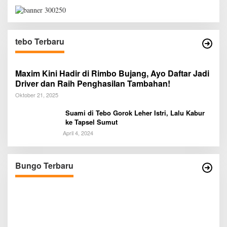
tebo Terbaru
Maxim Kini Hadir di Rimbo Bujang, Ayo Daftar Jadi
Driver dan Raih Penghasilan Tambahan!
Oktober 21, 2025
Suami di Tebo Gorok Leher Istri, Lalu Kabur
ke Tapsel Sumut
April 4, 2024
a
Wamendikdasmen RI Resmikan Aplikasi
Bungo Pintar, Wujud Komitmen Pemkab
Bungo Tingkatkan Mutu Pendidikan
Bungo Terbaru
Di BUNGO
|
Agustus 7, 2026