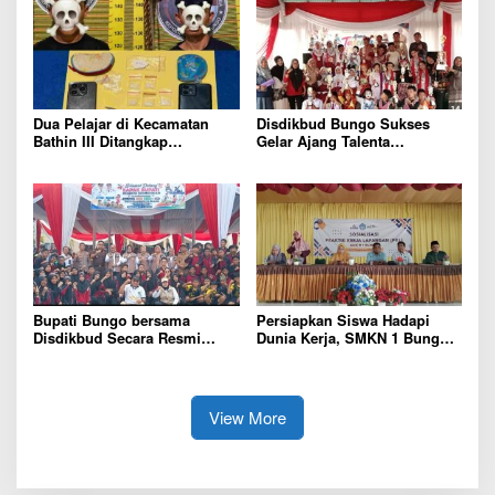
Dua Pelajar di Kecamatan
Disdikbud Bungo Sukses
Bathin III Ditangkap
Gelar Ajang Talenta
Satresnarkoba Polres Bungo,
O2SN,FLS3N,OSN Jenjang
Sabu 5,17 Gram Diamankan
SD SMP Tingkat Kabupaten
Bungo Tahun 2026
Bupati Bungo bersama
Persiapkan Siswa Hadapi
Disdikbud Secara Resmi
Dunia Kerja, SMKN 1 Bungo
Buka Ajang Talenta Tingkat
Gelar Sosialisasi PKL Dra.
Kabupaten Bungo Tahun 2026
Hanura, Disiplin dan
Kejujuran Kunci Keberhasilan
View More