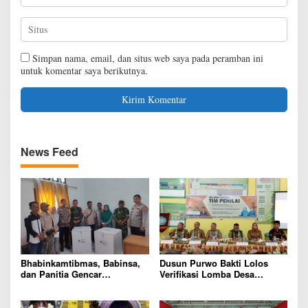
Simpan nama, email, dan situs web saya pada peramban ini
untuk komentar saya berikutnya.
News Feed
Bhabinkamtibmas, Babinsa,
Dusun Purwo Bakti Lolos
dan Panitia Gencar
Verifikasi Lomba Desa
Sosialisasi Jelang Pemilihan
Tingkat Provinsi Jambi,
Rio Dusun Teluk Panjang
Tunjukkan Tata Kelola dan
Inovasi Unggulan