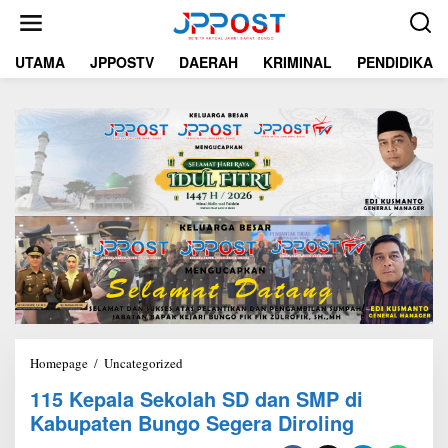
L
e
w
UTAMA
JPPOSTV
DAERAH
KRIMINAL
PENDIDIKAN
a
t
i
k
e
k
o
n
t
e
n
Homepage
/
Uncategorized
1
1
115 Kepala Sekolah SD dan SMP di
5
Kabupaten Bungo Segera Diroling
K
e