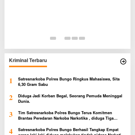
R
P
Di
Kriminal Terbaru
1
Satresnarkoba Polres Bungo Ringkus Mahasiswa, Sita
6,30 Gram Sabu
2
Diduga Jadi Korban Begal, Seorang Pemuda Meninggal
Dunia.
3
Tim Satresnarkoba Polres Bungo Terus Komitmen
Brantas Peredaran Narkoba Narkotika , diduga Tiga
Penggedar Sabu Warga Bungo Berhasil Ditangkap
4
Satresnarkoba Polres Bungo Berhasil Tangkap Empat
orang laki-laki diduga melakukan tindak pidana Narkotika