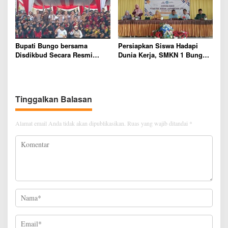
Bupati Bungo bersama
Persiapkan Siswa Hadapi
Disdikbud Secara Resmi
Dunia Kerja, SMKN 1 Bungo
Buka Ajang Talenta Tingkat
Gelar Sosialisasi PKL Dra.
Kabupaten Bungo Tahun 2026
Hanura, Disiplin dan
Kejujuran Kunci Keberhasilan
Tinggalkan Balasan
Alamat email Anda tidak akan dipublikasikan.
Ruas yang wajib ditandai
*