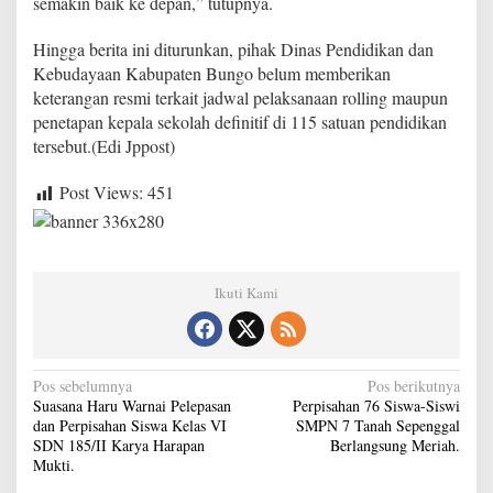
semakin baik ke depan,” tutupnya.
Hingga berita ini diturunkan, pihak Dinas Pendidikan dan
Kebudayaan Kabupaten Bungo belum memberikan
keterangan resmi terkait jadwal pelaksanaan rolling maupun
penetapan kepala sekolah definitif di 115 satuan pendidikan
tersebut.(Edi Jppost)
Post Views:
451
Ikuti Kami
N
Pos sebelumnya
Pos berikutnya
Suasana Haru Warnai Pelepasan
Perpisahan 76 Siswa-Siswi
a
dan Perpisahan Siswa Kelas VI
SMPN 7 Tanah Sepenggal
v
SDN 185/II Karya Harapan
Berlangsung Meriah.
Mukti.
i