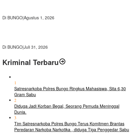
PETI, Warga Harap Ada Perhatian Dari Panglima TNI dan Mabes
polri Pusat
Di BUNGO
|
Agustus 1, 2026
SMP Negeri 2 Bungo Gelar Perjusami Pramuka, Tanamkan
Karakter berakhlak mulia, disiplin, mandiri, bertanggung jawab
Sejak Dini
Di BUNGO
|
Juli 31, 2026
Kriminal Terbaru
1
Satresnarkoba Polres Bungo Ringkus Mahasiswa, Sita 6,30
Gram Sabu
2
Diduga Jadi Korban Begal, Seorang Pemuda Meninggal
Dunia.
3
Tim Satresnarkoba Polres Bungo Terus Komitmen Brantas
Peredaran Narkoba Narkotika , diduga Tiga Penggedar Sabu