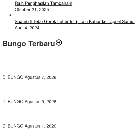
Raih Penghasilan Tambahan!
Oktober 21, 2025
Suami di Tebo Gorok Leher Istri, Lalu Kabur ke Tapsel Sumut
April 4, 2024
Bungo Terbaru
Wamendikdasmen RI Resmikan Aplikasi Bungo Pintar, Wujud
Komitmen Pemkab Bungo Tingkatkan Mutu Pendidikan
Di BUNGO
|
Agustus 7, 2026
Ratusan Siswa SMKN 1 Bungo Ikuti Pembekalan PKL, Siap Terjun
ke Dunia Kerja
Di BUNGO
|
Agustus 5, 2026
Diduga Preman Berkedok Juru Parkir Resahkan Pembeli dan
Penjual, Tim polres Bungo dan Kapolsek Diminta Segera Bertindak
Di BUNGO
|
Agustus 1, 2026
Pemkab Bungo dan Forkopimda Siapkan Penertiban Bertahap