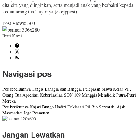
cita-cita yang diinginkan, serta menjadi anak yang berbakti kepada
kedua orang tua,” ujarnya.(ekojppost)
Post Views:
360
Ikuti Kami
Navigasi pos
Pos sebelumnya
Tangis Bahagia dan Bangga, Pelepasan Siswa Kelas VI ,
Orang Tua Apresiasi Keberhasilan SDN 109 Manggis Mendidik Putra-Putri
Mereka
Pos berikutnya
Kajari Bungo Hadiri Deklarasi Pil Rio Serentak, Ajak
Masyarakat Jaga Persatuan
Jangan Lewatkan