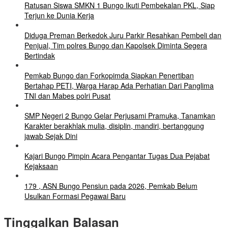
Ratusan Siswa SMKN 1 Bungo Ikuti Pembekalan PKL, Siap
Terjun ke Dunia Kerja
Diduga Preman Berkedok Juru Parkir Resahkan Pembeli dan
Penjual, Tim polres Bungo dan Kapolsek Diminta Segera
Bertindak
Pemkab Bungo dan Forkopimda Siapkan Penertiban
Bertahap PETI, Warga Harap Ada Perhatian Dari Panglima
TNI dan Mabes polri Pusat
SMP Negeri 2 Bungo Gelar Perjusami Pramuka, Tanamkan
Karakter berakhlak mulia, disiplin, mandiri, bertanggung
jawab Sejak Dini
Kajari Bungo Pimpin Acara Pengantar Tugas Dua Pejabat
Kejaksaan
179 , ASN Bungo Pensiun pada 2026, Pemkab Belum
Usulkan Formasi Pegawai Baru
Tinggalkan Balasan