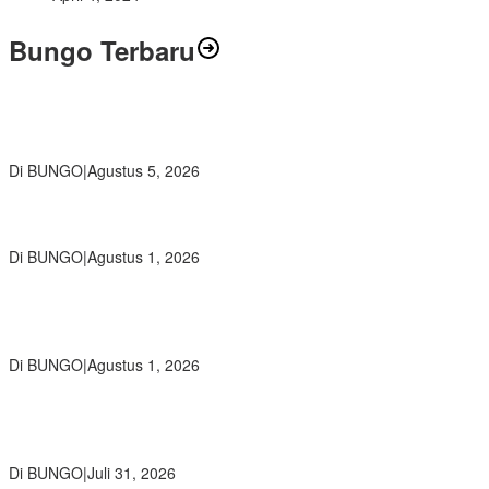
Bungo Terbaru
Ratusan Siswa SMKN 1 Bungo Ikuti Pembekalan PKL, Siap Terjun
ke Dunia Kerja
Di BUNGO
|
Agustus 5, 2026
Diduga Preman Berkedok Juru Parkir Resahkan Pembeli dan
Penjual, Tim polres Bungo dan Kapolsek Diminta Segera Bertindak
Di BUNGO
|
Agustus 1, 2026
Pemkab Bungo dan Forkopimda Siapkan Penertiban Bertahap
PETI, Warga Harap Ada Perhatian Dari Panglima TNI dan Mabes
polri Pusat
Di BUNGO
|
Agustus 1, 2026
SMP Negeri 2 Bungo Gelar Perjusami Pramuka, Tanamkan
Karakter berakhlak mulia, disiplin, mandiri, bertanggung jawab
Sejak Dini
Di BUNGO
|
Juli 31, 2026