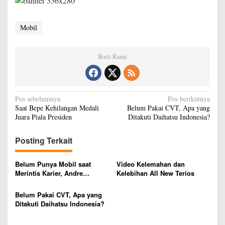
Mobil
Ikuti Kami
N
Pos sebelumnya
Pos berikutnya
Saat Bepe Kehilangan Medali
Belum Pakai CVT, Apa yang
a
Juara Piala Presiden
Ditakuti Daihatsu Indonesia?
v
i
Posting Terkait
g
Belum Punya Mobil saat
Video Kelemahan dan
a
Merintis Karier, Andre
Kelebihan All New Terios
s
Taulany: Ke Mana-mana Naik
Angkot
Belum Pakai CVT, Apa yang
i
Ditakuti Daihatsu Indonesia?
p