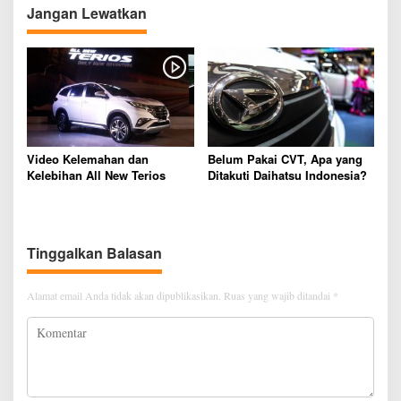
o
Jangan Lewatkan
s
Video Kelemahan dan
Belum Pakai CVT, Apa yang
Kelebihan All New Terios
Ditakuti Daihatsu Indonesia?
Tinggalkan Balasan
Alamat email Anda tidak akan dipublikasikan.
Ruas yang wajib ditandai
*