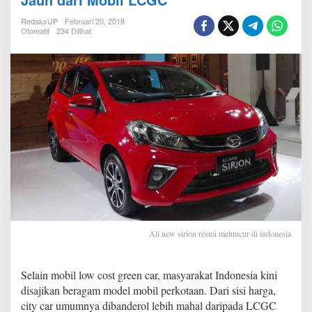
t
s
RedaksiJP
Februari 20, 2018
u
Otomatif
234 Dilihat
S
a
n
t
a
i
P
e
n
j
u
a
l
a
n
S
All new sirion resmi meluncur di indonesia
i
r
i
Selain mobil low cost green car, masyarakat Indonesia kini
o
disajikan beragam model mobil perkotaan. Dari sisi harga,
n
K
city car umumnya dibanderol lebih mahal daripada LCGC