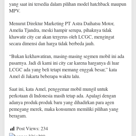
a
yang saat ini tersedia dalam pilihan model hatchback maupun
l
MPV.
a
h
Menurut Direktur Marketing PT Astra Daihatsu Motor,
J
a
Amelia Tjandra, meski hampir serupa, pihaknya tidak
u
khawatir city car akan tergerus oleh LCGC, mengingat
h
secara dimensi dan harga tidak berbeda jauh.
d
a
“Bukan kekhawatiran, masing-masing segmen mobil ini ada
r
i
pasarnya. Jadi di kami ini city car karena harganya di luar
M
LCGC ada yang beli tetapi memang enggak besar,” kata
o
Amel di Jakarta beberapa waktu lalu.
b
i
Saat ini, kata Amel, penggemar mobil mungil untuk
l
L
perkotaan di Indonesia masih tetap ada. Apalagi dengan
C
adanya produk-produk baru yang dihadirkan para agen
G
pemegang merek, maka konsumen memiliki pilihan yang
C
beragam.
Post Views:
234