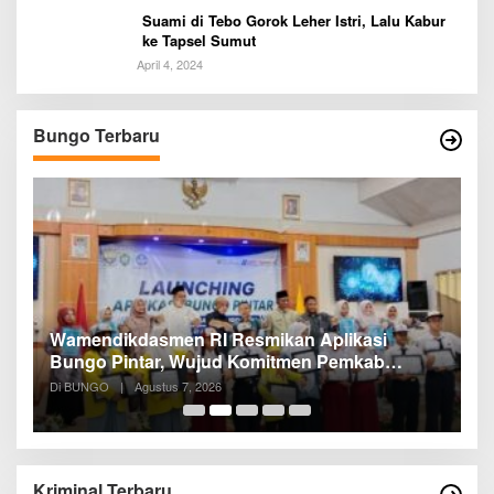
Suami di Tebo Gorok Leher Istri, Lalu Kabur
ke Tapsel Sumut
April 4, 2024
Bungo Terbaru
a
Wamendikdasmen RI Resmikan Aplikasi
R
Bungo Pintar, Wujud Komitmen Pemkab
P
Bungo Tingkatkan Mutu Pendidikan
Di BUNGO
|
Agustus 7, 2026
Di
Kriminal Terbaru