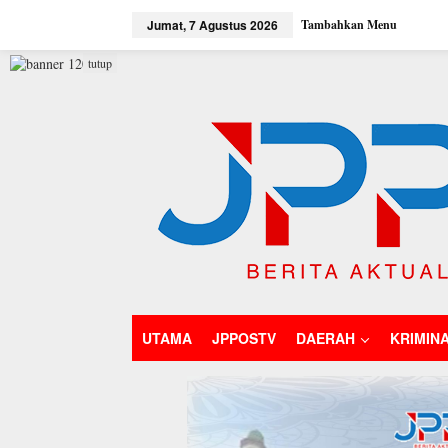
L
Jumat, 7 Agustus 2026
Tambahkan Menu
e
w
a
tutup
t
i
k
e
k
o
n
t
e
n
UTAMA
JPPOSTV
DAERAH
KRIMIN