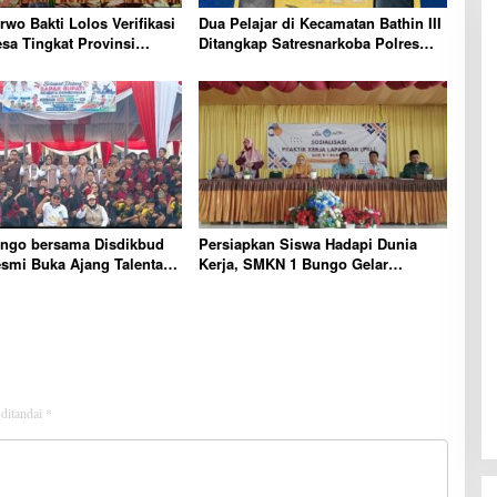
wo Bakti Lolos Verifikasi
Dua Pelajar di Kecamatan Bathin III
a Tingkat Provinsi
Ditangkap Satresnarkoba Polres
njukkan Tata Kelola dan
Bungo, Sabu 5,17 Gram Diamankan
Unggulan
ungo bersama Disdikbud
Persiapkan Siswa Hadapi Dunia
smi Buka Ajang Talenta
Kerja, SMKN 1 Bungo Gelar
Kabupaten Bungo Tahun
Sosialisasi PKL Dra. Hanura,
Disiplin dan Kejujuran Kunci
Keberhasilan
 ditandai
*