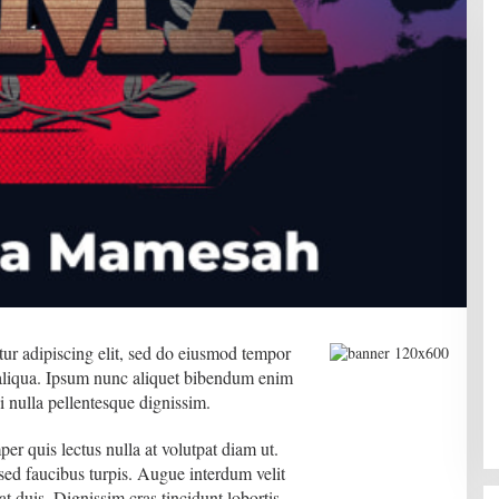
ur adipiscing elit, sed do eiusmod tempor
 aliqua. Ipsum nunc aliquet bibendum enim
ci nulla pellentesque dignissim.
er quis lectus nulla at volutpat diam ut.
sed faucibus turpis. Augue interdum velit
t duis. Dignissim cras tincidunt lobortis