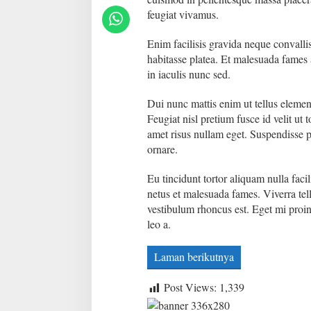
feugiat vivamus.
Enim facilisis gravida neque convallis
habitasse platea. Et malesuada fames 
in iaculis nunc sed.
Dui nunc mattis enim ut tellus eleme
Feugiat nisl pretium fusce id velit ut 
amet risus nullam eget. Suspendisse p
ornare.
Eu tincidunt tortor aliquam nulla facil
netus et malesuada fames. Viverra tell
vestibulum rhoncus est. Eget mi proin 
leo a.
Laman berikutnya
Post Views:
1,339