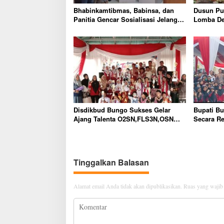
s
Bhabinkamtibmas, Babinsa, dan
Dusun Pur
Panitia Gencar Sosialisasi Jelang
Lomba Des
Pemilihan Rio Dusun Teluk Panjang
Jambi, Tu
Inovasi 
Disdikbud Bungo Sukses Gelar
Bupati B
Ajang Talenta O2SN,FLS3N,OSN
Secara Re
Jenjang SD SMP Tingkat Kabupaten
Tingkat 
Bungo Tahun 2026
2026
Tinggalkan Balasan
Alamat email Anda tidak akan dipublikasikan.
Ruas yang wajib