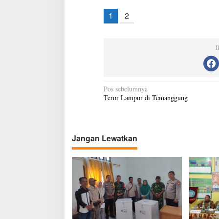
1
2
I
N
Pos sebelumnya
Teror Lampor di Temanggung
a
v
i
Jangan Lewatkan
g
a
s
i
p
o