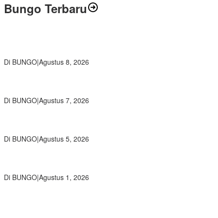
Bungo Terbaru
Air Mata Perpisahan Warnai Pelepasan Purna Tugas Korwil 10 Bukti
Cinta Guru dan Kepala Sekolah
Di BUNGO
|
Agustus 8, 2026
Wamendikdasmen RI Resmikan Aplikasi Bungo Pintar, Wujud
Komitmen Pemkab Bungo Tingkatkan Mutu Pendidikan
Di BUNGO
|
Agustus 7, 2026
Ratusan Siswa SMKN 1 Bungo Ikuti Pembekalan PKL, Siap Terjun
ke Dunia Kerja
Di BUNGO
|
Agustus 5, 2026
Diduga Preman Berkedok Juru Parkir Resahkan Pembeli dan
Penjual, Tim polres Bungo dan Kapolsek Diminta Segera Bertindak
Di BUNGO
|
Agustus 1, 2026
Pemkab Bungo dan Forkopimda Siapkan Penertiban Bertahap
PETI, Warga Harap Ada Perhatian Dari Panglima TNI dan Mabes
polri Pusat