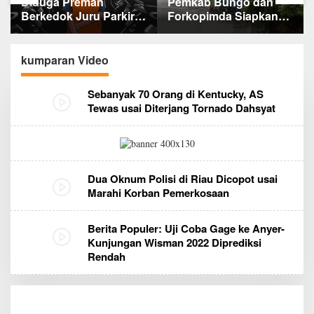
Diduga Preman
Pemkab Bungo dan
Berkedok Juru Parkir
Forkopimda Siapkan
Resahkan Pembeli dan
Penertiban Bertahap
Penjual, Tim polres
PETI, Warga Harap Ada
Bungo dan Kapolsek
Perhatian Dari
kumparan Video
Diminta Segera
Panglima TNI dan
Bertindak
Mabes polri Pusat
Sebanyak 70 Orang di Kentucky, AS
Tewas usai Diterjang Tornado Dahsyat
Dua Oknum Polisi di Riau Dicopot usai
Marahi Korban Pemerkosaan
Berita Populer: Uji Coba Gage ke Anyer-
Kunjungan Wisman 2022 Diprediksi
Rendah