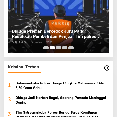
Diduga Preman Berkedok Juru Parkir
P
Resahkan Pembeli dan Penjual, Tim polres
P
Bungo dan Kapolsek Diminta Segera
P
Di BUNGO
|
Agustus 1, 2026
Di
Bertindak
P
Kriminal Terbaru
1
Satresnarkoba Polres Bungo Ringkus Mahasiswa, Sita
6,30 Gram Sabu
2
Diduga Jadi Korban Begal, Seorang Pemuda Meninggal
Dunia.
3
Tim Satresnarkoba Polres Bungo Terus Komitmen
Brantas Peredaran Narkoba Narkotika , diduga Tiga