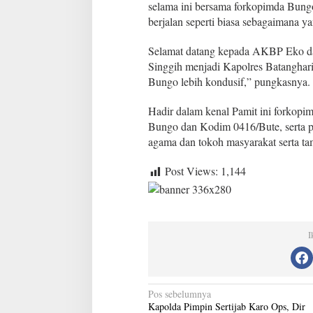
B
selama ini bersama forkopimda Bungo
u
berjalan seperti biasa sebagaimana 
n
g
Selamat datang kepada AKBP Eko da
o
Singgih menjadi Kapolres Batanghari
U
c
Bungo lebih kondusif,” pungkasnya.
a
p
Hadir dalam kenal Pamit ini forkopi
k
Bungo dan Kodim 0416/Bute, serta p
a
agama dan tokoh masyarakat serta ta
n
S
e
Post Views:
1,144
l
a
m
a
t
I
d
a
t
a
N
n
Pos sebelumnya
g
Kapolda Pimpin Sertijab Karo Ops, Dir