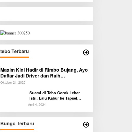
tebo Terbaru
Maxim Kini Hadir di Rimbo Bujang, Ayo
Daftar Jadi Driver dan Raih
Penghasilan Tambahan!
Oktober 21, 2025
Suami di Tebo Gorok Leher
Istri, Lalu Kabur ke Tapsel
Sumut
April 4, 2024
Diduga Preman B
Parkir Resahkan
Penjual, Tim pol
Bungo Terbaru
Di BUNGO
|
Agustus 1,
Kapolsek Diminta