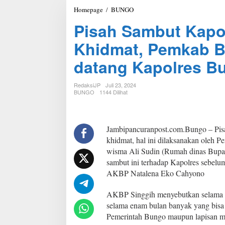
Homepage
/
BUNGO
P
i
Pisah Sambut Kapo
s
a
Khidmat, Pemkab 
h
S
datang Kapolres B
a
m
b
RedaksiJP
Juli 23, 2024
u
BUNGO
1144 Dilihat
t
K
a
p
Jambipancuranpost.com.Bungo – Pis
o
khidmat, hal ini dilaksanakan oleh 
l
wisma Ali Sudin (Rumah dinas Bupat
r
sambut ini terhadap Kapolres sebe
e
AKBP Natalena Eko Cahyono
s
B
u
AKBP Singgih menyebutkan selama m
n
selama enam bulan banyak yang bisa 
g
Pemerintah Bungo maupun lapisan mas
o