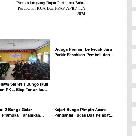
Pimpin langsung Rapat Paripurna Bahas
Perubahan KUA Dan PPAS APBD T.A
2024
Diduga Preman Berkedok Juru
Parkir Resahkan Pembeli dan
Penjual, Tim polres Bungo dan
Kapolsek Diminta Segera Bertindak
Siswa SMKN 1 Bungo Ikuti
n PKL, Siap Terjun ke
ja
ri 2 Bungo Gelar
Kajari Bungo Pimpin Acara
i Pramuka, Tanamkan
Pengantar Tugas Dua Pejabat
erakhlak mulia, disiplin,
Kejaksaan
bertanggung jawab Sejak