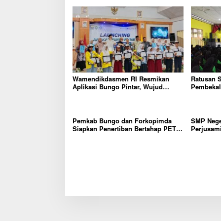
Wamendikdasmen RI Resmikan
Ratusan 
Aplikasi Bungo Pintar, Wujud
Pembekala
Komitmen Pemkab Bungo
Dunia Ker
Tingkatkan Mutu Pendidikan
Pemkab Bungo dan Forkopimda
SMP Nege
Siapkan Penertiban Bertahap PETI,
Perjusam
Warga Harap Ada Perhatian Dari
Karakter b
Panglima TNI dan Mabes polri
mandiri, 
Pusat
Dini