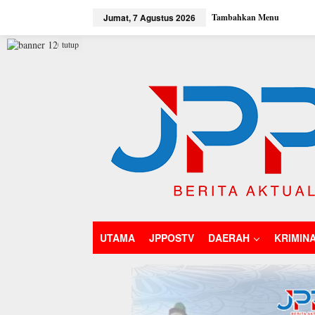
L
Jumat, 7 Agustus 2026
Tambahkan Menu
e
w
a
tutup
t
i
k
e
k
o
n
t
e
n
UTAMA
JPPOSTV
DAERAH
KRIMIN