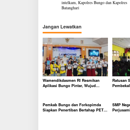
a
K
intelkam, Kapolres Bungo dan Kapolres
v
a
Batanghari
p
i
o
l
g
Jangan Lewatkan
r
a
e
s
s
B
i
u
n
p
g
o
o
s
Wamendikdasmen RI Resmikan
Ratusan 
Aplikasi Bungo Pintar, Wujud
Pembekala
Komitmen Pemkab Bungo
Dunia Ker
Tingkatkan Mutu Pendidikan
Pemkab Bungo dan Forkopimda
SMP Nege
Siapkan Penertiban Bertahap PETI,
Perjusam
Warga Harap Ada Perhatian Dari
Karakter b
Panglima TNI dan Mabes polri
mandiri, 
Pusat
Dini