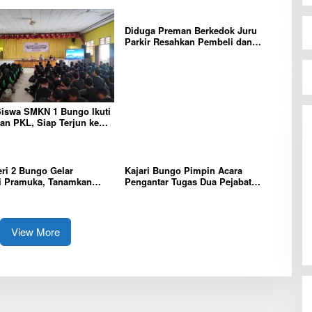
Diduga Preman Berkedok Juru
Parkir Resahkan Pembeli dan
Penjual, Tim polres Bungo dan
Kapolsek Diminta Segera Bertindak
Siswa SMKN 1 Bungo Ikuti
n PKL, Siap Terjun ke
ja
ri 2 Bungo Gelar
Kajari Bungo Pimpin Acara
i Pramuka, Tanamkan
Pengantar Tugas Dua Pejabat
erakhlak mulia, disiplin,
Kejaksaan
bertanggung jawab Sejak
View More