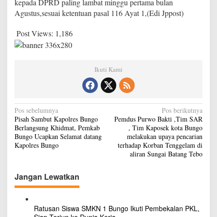
kepada DPRD paling lambat minggu pertama bulan
A
Agustus,sesuai ketentuan pasal 116 Ayat 1,(Edi Jppost)
2
0
Post Views:
1,186
2
4
Ikuti Kami
N
Pos sebelumnya
Pos berikutnya
Pisah Sambut Kapolres Bungo
Pemdus Purwo Bakti ,Tim SAR
a
Berlangsung Khidmat, Pemkab
, Tim Kaposek kota Bungo
v
Bungo Ucapkan Selamat datang
melakukan upaya pencarian
Kapolres Bungo
terhadap Korban Tenggelam di
i
aliran Sungai Batang Tebo
g
Jangan Lewatkan
a
s
i
Ratusan Siswa SMKN 1 Bungo Ikuti Pembekalan PKL,