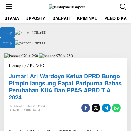
L
e
w
UTAMA
JPPOSTV
DAERAH
KRIMINAL
PENDIDIKAN
a
t
i
tutup
k
e
tutup
k
o
n
t
Homepage
/
BUNGO
J
e
u
n
Jumari Ari Wardoyo Ketua DPRD Bungo
m
a
Pimpin langsung Rapat Paripurna Bahas
r
Perubahan KUA Dan PPAS APBD T.A
i
2024
A
r
RedaksiJP
Juli 25, 2024
i
BUNGO
1186 Dilihat
W
a
r
d