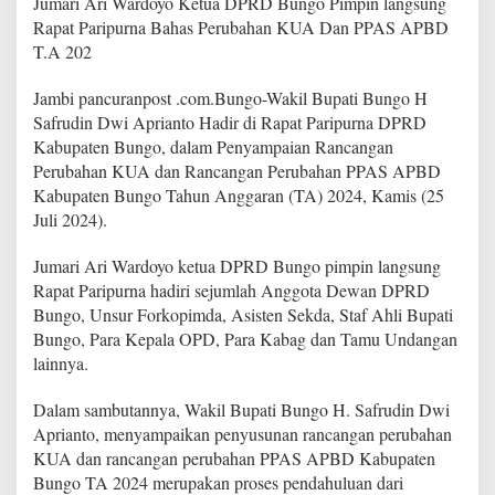
Jumari Ari Wardoyo Ketua DPRD Bungo Pimpin langsung
o
Rapat Paripurna Bahas Perubahan KUA Dan PPAS APBD
y
T.A 202
o
K
e
Jambi pancuranpost .com.Bungo-Wakil Bupati Bungo H
t
Safrudin Dwi Aprianto Hadir di Rapat Paripurna DPRD
u
Kabupaten Bungo, dalam Penyampaian Rancangan
a
Perubahan KUA dan Rancangan Perubahan PPAS APBD
D
P
Kabupaten Bungo Tahun Anggaran (TA) 2024, Kamis (25
R
Juli 2024).
D
B
Jumari Ari Wardoyo ketua DPRD Bungo pimpin langsung
u
Rapat Paripurna hadiri sejumlah Anggota Dewan DPRD
n
g
Bungo, Unsur Forkopimda, Asisten Sekda, Staf Ahli Bupati
o
Bungo, Para Kepala OPD, Para Kabag dan Tamu Undangan
P
lainnya.
i
m
Dalam sambutannya, Wakil Bupati Bungo H. Safrudin Dwi
p
i
Aprianto, menyampaikan penyusunan rancangan perubahan
n
KUA dan rancangan perubahan PPAS APBD Kabupaten
l
Bungo TA 2024 merupakan proses pendahuluan dari
a