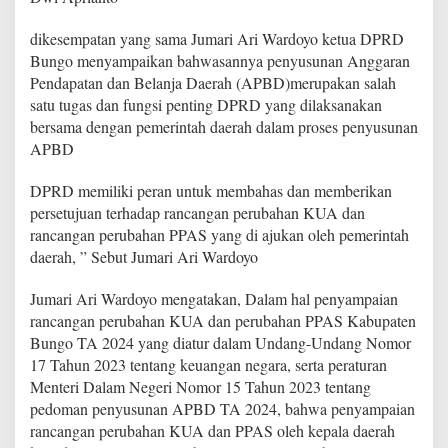
P
e
dikesempatan yang sama Jumari Ari Wardoyo ketua DPRD
r
Bungo menyampaikan bahwasannya penyusunan Anggaran
u
Pendapatan dan Belanja Daerah (APBD)merupakan salah
b
satu tugas dan fungsi penting DPRD yang dilaksanakan
a
h
bersama dengan pemerintah daerah dalam proses penyusunan
a
APBD
n
K
DPRD memiliki peran untuk membahas dan memberikan
U
persetujuan terhadap rancangan perubahan KUA dan
A
D
rancangan perubahan PPAS yang di ajukan oleh pemerintah
a
daerah, ” Sebut Jumari Ari Wardoyo
n
P
Jumari Ari Wardoyo mengatakan, Dalam hal penyampaian
P
rancangan perubahan KUA dan perubahan PPAS Kabupaten
A
S
Bungo TA 2024 yang diatur dalam Undang-Undang Nomor
A
17 Tahun 2023 tentang keuangan negara, serta peraturan
P
Menteri Dalam Negeri Nomor 15 Tahun 2023 tentang
B
pedoman penyusunan APBD TA 2024, bahwa penyampaian
D
T
rancangan perubahan KUA dan PPAS oleh kepala daerah
.