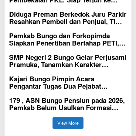
Dunia Kerja
Diduga Preman Berkedok Juru Parkir
Resahkan Pembeli dan Penjual, Tim
polres Bungo dan Kapolsek Diminta
Pemkab Bungo dan Forkopimda
Segera Bertindak
Siapkan Penertiban Bertahap PETI,
Warga Harap Ada Perhatian Dari
SMP Negeri 2 Bungo Gelar Perjusami
Panglima TNI dan Mabes polri Pusat
Pramuka, Tanamkan Karakter
berakhlak mulia, disiplin, mandiri,
Kajari Bungo Pimpin Acara
bertanggung jawab Sejak Dini
Pengantar Tugas Dua Pejabat
Kejaksaan
179 , ASN Bungo Pensiun pada 2026,
Pemkab Belum Usulkan Formasi
Pegawai Baru
View More