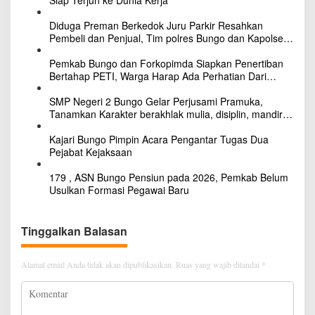
p
Siap Terjun ke Dunia Kerja
o
Diduga Preman Berkedok Juru Parkir Resahkan
Pembeli dan Penjual, Tim polres Bungo dan Kapolsek
s
Diminta Segera Bertindak
Pemkab Bungo dan Forkopimda Siapkan Penertiban
Bertahap PETI, Warga Harap Ada Perhatian Dari
Panglima TNI dan Mabes polri Pusat
SMP Negeri 2 Bungo Gelar Perjusami Pramuka,
Tanamkan Karakter berakhlak mulia, disiplin, mandiri,
bertanggung jawab Sejak Dini
Kajari Bungo Pimpin Acara Pengantar Tugas Dua
Pejabat Kejaksaan
179 , ASN Bungo Pensiun pada 2026, Pemkab Belum
Usulkan Formasi Pegawai Baru
Tinggalkan Balasan
Alamat email Anda tidak akan dipublikasikan.
Ruas yang wajib ditandai
*