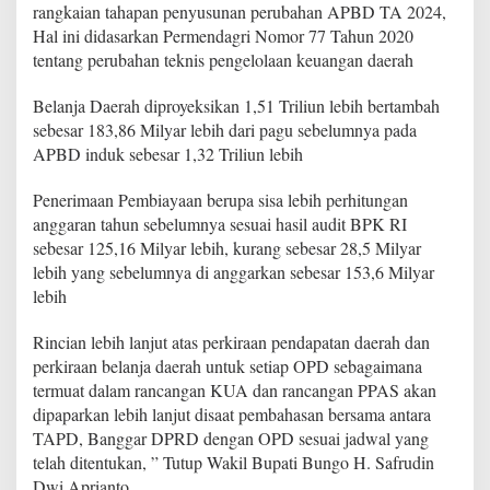
rangkaian tahapan penyusunan perubahan APBD TA 2024,
n
g
Hal ini didasarkan Permendagri Nomor 77 Tahun 2020
s
tentang perubahan teknis pengelolaan keuangan daerah
u
n
Belanja Daerah diproyeksikan 1,51 Triliun lebih bertambah
g
sebesar 183,86 Milyar lebih dari pagu sebelumnya pada
R
a
APBD induk sebesar 1,32 Triliun lebih
p
a
Penerimaan Pembiayaan berupa sisa lebih perhitungan
t
anggaran tahun sebelumnya sesuai hasil audit BPK RI
P
sebesar 125,16 Milyar lebih, kurang sebesar 28,5 Milyar
a
r
lebih yang sebelumnya di anggarkan sebesar 153,6 Milyar
i
lebih
p
u
Rincian lebih lanjut atas perkiraan pendapatan daerah dan
r
perkiraan belanja daerah untuk setiap OPD sebagaimana
n
a
termuat dalam rancangan KUA dan rancangan PPAS akan
B
dipaparkan lebih lanjut disaat pembahasan bersama antara
a
TAPD, Banggar DPRD dengan OPD sesuai jadwal yang
h
telah ditentukan, ” Tutup Wakil Bupati Bungo H. Safrudin
a
Dwi Aprianto
s