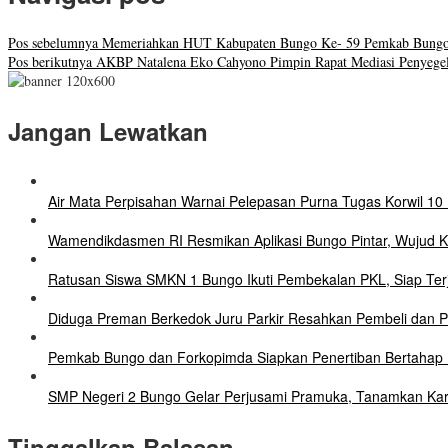
Pos sebelumnya
Memeriahkan HUT Kabupaten Bungo Ke- 59 Pemkab Bungo M
Pos berikutnya
AKBP Natalena Eko Cahyono Pimpin Rapat Mediasi Penyegela
Jangan Lewatkan
Air Mata Perpisahan Warnai Pelepasan Purna Tugas Korwil 10 
Wamendikdasmen RI Resmikan Aplikasi Bungo Pintar, Wujud 
Ratusan Siswa SMKN 1 Bungo Ikuti Pembekalan PKL, Siap Terj
Diduga Preman Berkedok Juru Parkir Resahkan Pembeli dan Pe
Pemkab Bungo dan Forkopimda Siapkan Penertiban Bertahap P
SMP Negeri 2 Bungo Gelar Perjusami Pramuka, Tanamkan Karakte
Tinggalkan Balasan