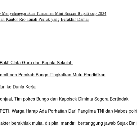
enyelenggarakan Turnamen Mini Soccer Bupati cup 2024
n Kantor Rio Tanah Periuk yang Berakhir Damai
Bukti Cinta Guru dan Kepala Sekolah
Komitmen Pemkab Bungo Tingkatkan Mutu Pendidikan
un ke Dunia Kerja
njual, Tim polres Bungo dan Kapolsek Diminta Segera Bertindak
ETI, Warga Harap Ada Perhatian Dari Panglima TNI dan Mabes polri 
r berakhlak mulia, disiplin, mandiri, bertanggung jawab Sejak Dini