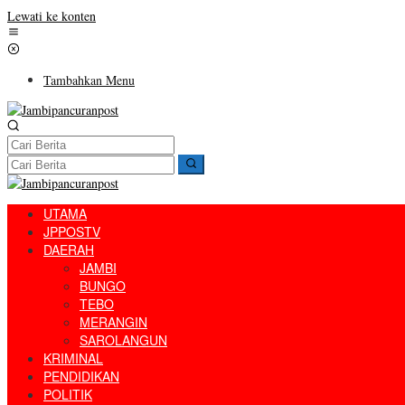
Lewati ke konten
Tambahkan Menu
UTAMA
JPPOSTV
DAERAH
JAMBI
BUNGO
TEBO
MERANGIN
SAROLANGUN
KRIMINAL
PENDIDIKAN
POLITIK