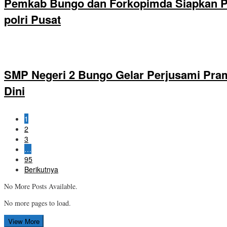
Pemkab Bungo dan Forkopimda Siapkan Pe
polri Pusat
SMP Negeri 2 Bungo Gelar Perjusami Pramu
Dini
1
2
3
…
95
Berikutnya
No More Posts Available.
No more pages to load.
View More