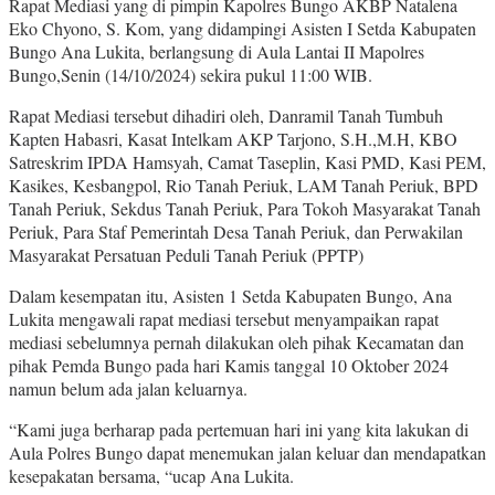
Rapat Mediasi yang di pimpin Kapolres Bungo AKBP Natalena
Eko Chyono, S. Kom, yang didampingi Asisten I Setda Kabupaten
Bungo Ana Lukita, berlangsung di Aula Lantai II Mapolres
Bungo,Senin (14/10/2024) sekira pukul 11:00 WIB.
Rapat Mediasi tersebut dihadiri oleh, Danramil Tanah Tumbuh
Kapten Habasri, Kasat Intelkam AKP Tarjono, S.H.,M.H, KBO
Satreskrim IPDA Hamsyah, Camat Taseplin, Kasi PMD, Kasi PEM,
Kasikes, Kesbangpol, Rio Tanah Periuk, LAM Tanah Periuk, BPD
Tanah Periuk, Sekdus Tanah Periuk, Para Tokoh Masyarakat Tanah
Periuk, Para Staf Pemerintah Desa Tanah Periuk, dan Perwakilan
Masyarakat Persatuan Peduli Tanah Periuk (PPTP)
Dalam kesempatan itu, Asisten 1 Setda Kabupaten Bungo, Ana
Lukita mengawali rapat mediasi tersebut menyampaikan rapat
mediasi sebelumnya pernah dilakukan oleh pihak Kecamatan dan
pihak Pemda Bungo pada hari Kamis tanggal 10 Oktober 2024
namun belum ada jalan keluarnya.
“Kami juga berharap pada pertemuan hari ini yang kita lakukan di
Aula Polres Bungo dapat menemukan jalan keluar dan mendapatkan
kesepakatan bersama, “ucap Ana Lukita.