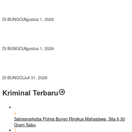
Diduga Preman Berkedok Juru Parkir Resahkan Pembeli dan
Penjual, Tim polres Bungo dan Kapolsek Diminta Segera Bertindak
Di BUNGO
|
Agustus 1, 2026
Pemkab Bungo dan Forkopimda Siapkan Penertiban Bertahap
PETI, Warga Harap Ada Perhatian Dari Panglima TNI dan Mabes
polri Pusat
Di BUNGO
|
Agustus 1, 2026
SMP Negeri 2 Bungo Gelar Perjusami Pramuka, Tanamkan
Karakter berakhlak mulia, disiplin, mandiri, bertanggung jawab
Sejak Dini
Di BUNGO
|
Juli 31, 2026
Kriminal Terbaru
1
Satresnarkoba Polres Bungo Ringkus Mahasiswa, Sita 6,30
Gram Sabu
2