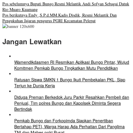
Pos sebelumnya
Bupati Bungo Resmi Melantik Andi Sofyan Sebagai Datuk
Rio Muaro Kuamang
Pos berikutnya
Endy ,S.P.d.MM.Kadis Disdik, Resmi Melantik Dan
Pengukuhan Jajaran pengurus PGRI Kecamatan Pelepat
Jangan Lewatkan
Wamendikdasmen RI Resmikan Aplikasi Bungo Pintar, Wujud
Komitmen Pemkab Bungo Tingkatkan Mutu Pendidikan
Ratusan Siswa SMKN 1 Bungo Ikuti Pembekalan PKL, Siap
Terjun ke Dunia Kerja
Diduga Preman Berkedok Juru Parkir Resahkan Pembeli dan
Penjual, Tim polres Bungo dan Kapolsek Diminta Segera
Bertindak
Pemkab Bungo dan Forkopimda Siapkan Penertiban
Bertahap PETI, Warga Harap Ada Perhatian Dari Panglima
TNI dan Mabes polri Pusat