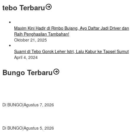
tebo Terbaru
Maxim Kini Hadir di Rimbo Bujang, Ayo Daftar Jadi Driver dan
Raih Penghasilan Tambahan!
Oktober 21, 2025
Suami di Tebo Gorok Leher Istri, Lalu Kabur ke Tapsel Sumut
April 4, 2024
Bungo Terbaru
Wamendikdasmen RI Resmikan Aplikasi Bungo Pintar, Wujud
Komitmen Pemkab Bungo Tingkatkan Mutu Pendidikan
Di BUNGO
|
Agustus 7, 2026
Ratusan Siswa SMKN 1 Bungo Ikuti Pembekalan PKL, Siap Terjun
ke Dunia Kerja
Di BUNGO
|
Agustus 5, 2026