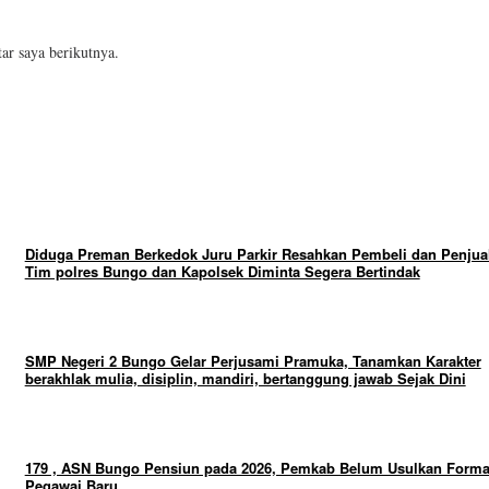
ar saya berikutnya.
Diduga Preman Berkedok Juru Parkir Resahkan Pembeli dan Penjual
Tim polres Bungo dan Kapolsek Diminta Segera Bertindak
SMP Negeri 2 Bungo Gelar Perjusami Pramuka, Tanamkan Karakter
berakhlak mulia, disiplin, mandiri, bertanggung jawab Sejak Dini
179 , ASN Bungo Pensiun pada 2026, Pemkab Belum Usulkan Forma
Pegawai Baru