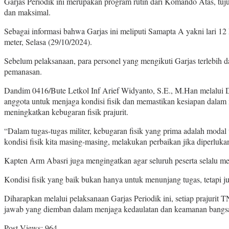
Garjas Periodik ini merupakan program rutin dari Komando Atas, tu
dan maksimal.
Sebagai informasi bahwa Garjas ini meliputi Samapta A yakni lari 12
meter, Selasa (29/10/2024).
Sebelum pelaksanaan, para personel yang mengikuti Garjas terlebih 
pemanasan.
Dandim 0416/Bute Letkol Inf Arief Widyanto, S.E., M.Han melalui 
anggota untuk menjaga kondisi fisik dan memastikan kesiapan dalam m
meningkatkan kebugaran fisik prajurit.
“Dalam tugas-tugas militer, kebugaran fisik yang prima adalah moda
kondisi fisik kita masing-masing, melakukan perbaikan jika diperlu
Kapten Arm Abasri juga mengingatkan agar seluruh peserta selalu mel
Kondisi fisik yang baik bukan hanya untuk menunjang tugas, tetapi ju
Diharapkan melalui pelaksanaan Garjas Periodik ini, setiap prajuri
jawab yang diemban dalam menjaga kedaulatan dan keamanan bangsa
Post Views:
964