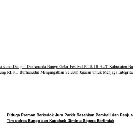
ja sama Dengan Dekranasda Bungo Gelar Festival Batik Di HUT Kabupaten B
gung RI,ST. Burhanudin Mengingatkan Seluruh Jajaran untuk Menjaga Integrit
Diduga Preman Berkedok Juru Parkir Resahkan Pembeli dan Penjual
Tim polres Bungo dan Kapolsek Diminta Segera Bertindak