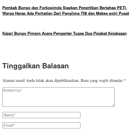
Pemkab Bungo dan Forkopimda Siapkan Penertiban Bertahap PETI,
Warga Harap Ada Perhatian Dari Panglima TNI dan Mabes polri Pusat
Kajari Bungo Pimpin Acara Pengantar Tugas Dua Pejabat Kejaksaan
Tinggalkan Balasan
Alamat email Anda tidak akan dipublikasikan.
Ruas yang wajib ditandai
*