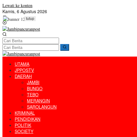
Lewati ke konten
Kamis, 6 Agustus 2026
tutup
UTAMA
JPPOSTV
DAERAH
JAMBI
BUNGO
TEBO
MERANGIN
SAROLANGUN
KRIMINAL
PENDIDIKAN
POLITIK
SOCIETY