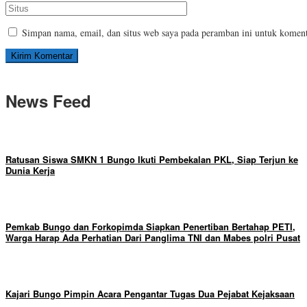
Simpan nama, email, dan situs web saya pada peramban ini untuk koment
News Feed
Ratusan Siswa SMKN 1 Bungo Ikuti Pembekalan PKL, Siap Terjun ke
Dunia Kerja
Pemkab Bungo dan Forkopimda Siapkan Penertiban Bertahap PETI,
Warga Harap Ada Perhatian Dari Panglima TNI dan Mabes polri Pusat
Kajari Bungo Pimpin Acara Pengantar Tugas Dua Pejabat Kejaksaan