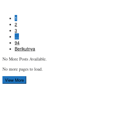
1
2
3
…
94
Berikutnya
No More Posts Available.
No more pages to load.
View More