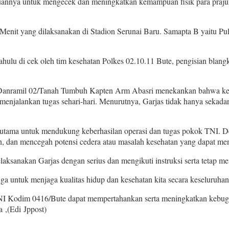
juannya untuk mengecek dan meningkatkan kemampuan fisik para prajur
 Menit yang dilaksanakan di Stadion Serunai Baru. Samapta B yaitu Pu
dahulu di cek oleh tim kesehatan Polkes 02.10.11 Bute, pengisian bla
Danramil 02/Tanah Tumbuh Kapten Arm Abasri menekankan bahwa kegia
enjalankan tugas sehari-hari. Menurutnya, Garjas tidak hanya sekadar
l utama untuk mendukung keberhasilan operasi dan tugas pokok TNI. D
kan, dan mencegah potensi cedera atau masalah kesehatan yang dapat 
aksanakan Garjas dengan serius dan mengikuti instruksi serta tetap m
ga untuk menjaga kualitas hidup dan kesehatan kita secara keseluruhan
t TNI Kodim 0416/Bute dapat mempertahankan serta meningkatkan kebug
 ,(Edi Jppost)