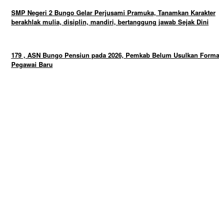
SMP Negeri 2 Bungo Gelar Perjusami Pramuka, Tanamkan Karakter
berakhlak mulia, disiplin, mandiri, bertanggung jawab Sejak Dini
179 , ASN Bungo Pensiun pada 2026, Pemkab Belum Usulkan Forma
Pegawai Baru