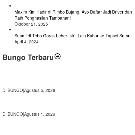
Maxim Kini Hadir di Rimbo Bujang, Ayo Daftar Jadi Driver dan
Raih Penghasilan Tambahan!
Oktober 21, 2025
Suami di Tebo Gorok Leher Istri, Lalu Kabur ke Tapsel Sumut
April 4, 2024
Bungo Terbaru
Ratusan Siswa SMKN 1 Bungo Ikuti Pembekalan PKL, Siap Terjun
ke Dunia Kerja
Di BUNGO
|
Agustus 5, 2026
Diduga Preman Berkedok Juru Parkir Resahkan Pembeli dan
Penjual, Tim polres Bungo dan Kapolsek Diminta Segera Bertindak
Di BUNGO
|
Agustus 1, 2026
Pemkab Bungo dan Forkopimda Siapkan Penertiban Bertahap
PETI, Warga Harap Ada Perhatian Dari Panglima TNI dan Mabes