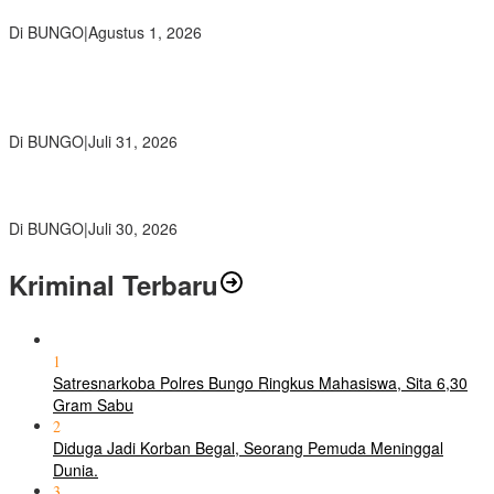
polri Pusat
Di BUNGO
|
Agustus 1, 2026
SMP Negeri 2 Bungo Gelar Perjusami Pramuka, Tanamkan
Karakter berakhlak mulia, disiplin, mandiri, bertanggung jawab
Sejak Dini
Di BUNGO
|
Juli 31, 2026
Kajari Bungo Pimpin Acara Pengantar Tugas Dua Pejabat
Kejaksaan
Di BUNGO
|
Juli 30, 2026
Kriminal Terbaru
1
Satresnarkoba Polres Bungo Ringkus Mahasiswa, Sita 6,30
Gram Sabu
2
Diduga Jadi Korban Begal, Seorang Pemuda Meninggal
Dunia.
3