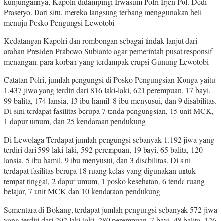
kunjungannya, Kapolri didampingi Irwasum Polri Irjen Pol. Dedi
Prasetyo. Dari situ, mereka langsung terbang menggunakan heli
menuju Posko Pengungsi Lewotobi
Kedatangan Kapolri dan rombongan sebagai tindak lanjut dari
arahan Presiden Prabowo Subianto agar pemerintah pusat responsif
menangani para korban yang terdampak erupsi Gunung Lewotobi
Catatan Polri, jumlah pengungsi di Posko Pengungsian Konga yaitu
1.437 jiwa yang terdiri dari 816 laki-laki, 621 perempuan, 17 bayi,
99 balita, 174 lansia, 13 ibu hamil, 8 ibu menyusui, dan 9 disabilitas.
Di sini terdapat fasilitas berupa 7 tenda pengungsian, 15 unit MCK,
1 dapur umum, dan 25 kendaraan pendukung
Di Lewolaga Terdapat jumlah pengungsi sebanyak 1.192 jiwa yang
terdiri dari 599 laki-laki, 592 perempuan, 19 bayi, 65 balita, 120
lansia, 5 ibu hamil, 9 ibu menyusui, dan 3 disabilitas. Di sini
terdapat fasilitas berupa 18 ruang kelas yang digunakan untuk
tempat tinggal, 2 dapur umum, 1 posko kesehatan, 6 tenda ruang
belajar, 7 unit MCK dan 10 kendaraan pendukung
Sementara di Bokang, terdapat jumlah pengungsi sebanyak 572 jiwa
yang terdiri dari 292 laki-laki, 280 perempuan, 7 bayi, 48 balita, 126