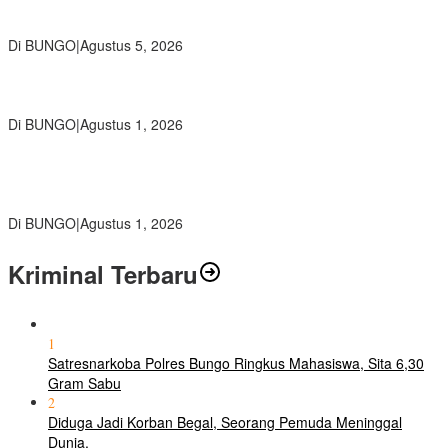
Ratusan Siswa SMKN 1 Bungo Ikuti Pembekalan PKL, Siap Terjun
ke Dunia Kerja
Di BUNGO
|
Agustus 5, 2026
Diduga Preman Berkedok Juru Parkir Resahkan Pembeli dan
Penjual, Tim polres Bungo dan Kapolsek Diminta Segera Bertindak
Di BUNGO
|
Agustus 1, 2026
Pemkab Bungo dan Forkopimda Siapkan Penertiban Bertahap
PETI, Warga Harap Ada Perhatian Dari Panglima TNI dan Mabes
polri Pusat
Di BUNGO
|
Agustus 1, 2026
Kriminal Terbaru
1
Satresnarkoba Polres Bungo Ringkus Mahasiswa, Sita 6,30
Gram Sabu
2
Diduga Jadi Korban Begal, Seorang Pemuda Meninggal
Dunia.