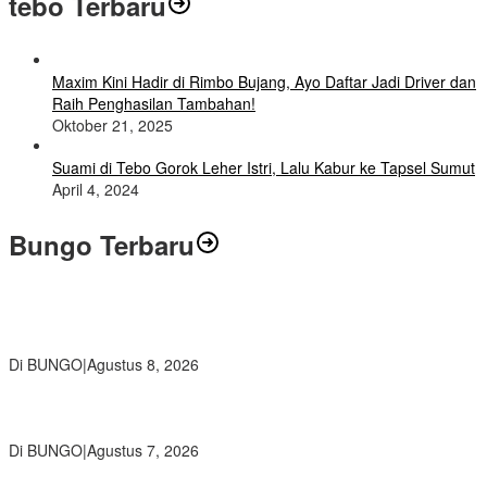
tebo Terbaru
Maxim Kini Hadir di Rimbo Bujang, Ayo Daftar Jadi Driver dan
Raih Penghasilan Tambahan!
Oktober 21, 2025
Suami di Tebo Gorok Leher Istri, Lalu Kabur ke Tapsel Sumut
April 4, 2024
Bungo Terbaru
Air Mata Perpisahan Warnai Pelepasan Purna Tugas Korwil 10 Bukti
Cinta Guru dan Kepala Sekolah
Di BUNGO
|
Agustus 8, 2026
Wamendikdasmen RI Resmikan Aplikasi Bungo Pintar, Wujud
Komitmen Pemkab Bungo Tingkatkan Mutu Pendidikan
Di BUNGO
|
Agustus 7, 2026