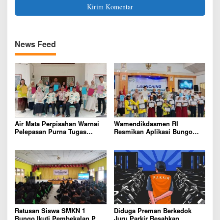
News Feed
Air Mata Perpisahan Warnai
Wamendikdasmen RI
Pelepasan Purna Tugas
Resmikan Aplikasi Bungo
Korwil 10 Bukti Cinta Guru
Pintar, Wujud Komitmen
dan Kepala Sekolah
Pemkab Bungo Tingkatkan
Mutu Pendidikan
Ratusan Siswa SMKN 1
Diduga Preman Berkedok
Bungo Ikuti Pembekalan PKL,
Juru Parkir Resahkan