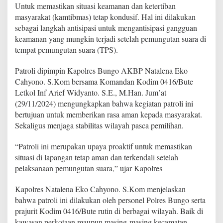
g
Untuk memastikan situasi keamanan dan ketertiban
o
masyarakat (kamtibmas) tetap kondusif. Hal ini dilakukan
T
sebagai langkah antisipasi untuk mengantisipasi gangguan
i
keamanan yang mungkin terjadi setelah pemungutan suara di
n
g
tempat pemungutan suara (TPS).
k
a
Patroli dipimpin Kapolres Bungo AKBP Natalena Eko
t
Cahyono. S.Kom bersama Komandan Kodim 0416/Bute
k
Letkol Inf Arief Widyanto. S.E., M.Han. Jum’at
a
n
(29/11/2024) mengungkapkan bahwa kegiatan patroli ini
P
bertujuan untuk memberikan rasa aman kepada masyarakat.
a
Sekaligus menjaga stabilitas wilayah pasca pemilihan.
t
r
“Patroli ini merupakan upaya proaktif untuk memastikan
o
l
situasi di lapangan tetap aman dan terkendali setelah
i
pelaksanaan pemungutan suara,” ujar Kapolres
Kapolres Natalena Eko Cahyono. S.Kom menjelaskan
bahwa patroli ini dilakukan oleh personel Polres Bungo serta
prajurit Kodim 0416/Bute rutin di berbagai wilayah. Baik di
kawasan perkotaan maupun masing-masing kecamatan