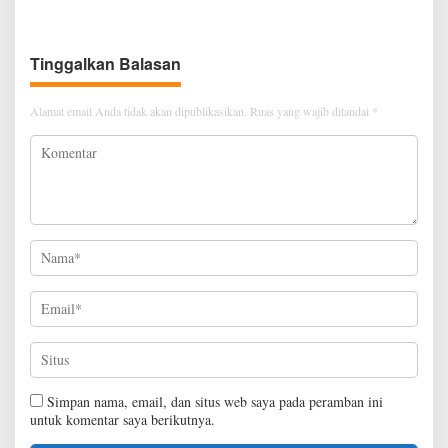
Warga Harap Ada Perhatian
mulia, disiplin, mandiri,
Dari Panglima TNI dan Mabes
bertanggung jawab Sejak Dini
polri Pusat
Tinggalkan Balasan
Alamat email Anda tidak akan dipublikasikan.
Ruas yang wajib ditandai
*
Simpan nama, email, dan situs web saya pada peramban ini
untuk komentar saya berikutnya.