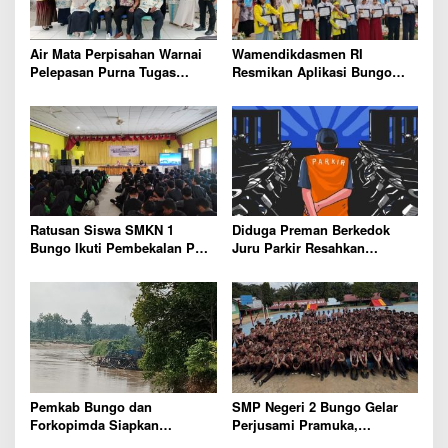
o
s
Air Mata Perpisahan Warnai
Wamendikdasmen RI
Pelepasan Purna Tugas
Resmikan Aplikasi Bungo
Korwil 10 Bukti Cinta Guru
Pintar, Wujud Komitmen
dan Kepala Sekolah
Pemkab Bungo Tingkatkan
Mutu Pendidikan
Ratusan Siswa SMKN 1
Diduga Preman Berkedok
Bungo Ikuti Pembekalan PKL,
Juru Parkir Resahkan
Siap Terjun ke Dunia Kerja
Pembeli dan Penjual, Tim
polres Bungo dan Kapolsek
Diminta Segera Bertindak
Pemkab Bungo dan
SMP Negeri 2 Bungo Gelar
Forkopimda Siapkan
Perjusami Pramuka,
Penertiban Bertahap PETI,
Tanamkan Karakter berakhlak