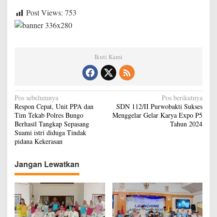
Post Views:
753
Ikuti Kami
N
Pos sebelumnya
Pos berikutnya
Respon Cepat, Unit PPA dan
SDN 112/II Purwobakti Sukses
a
Tim Tekab Polres Bungo
Menggelar Gelar Karya Expo P5
v
Berhasil Tangkap Sepasang
Tahun 2024
Suami istri diduga Tindak
i
pidana Kekerasan
g
Jangan Lewatkan
a
s
i
p