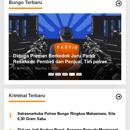
Bungo Terbaru
Diduga Preman Berkedok Juru Parkir
P
Resahkan Pembeli dan Penjual, Tim polres
P
Bungo dan Kapolsek Diminta Segera
P
Di BUNGO
|
Agustus 1, 2026
Di
Bertindak
P
Kriminal Terbaru
1
Satresnarkoba Polres Bungo Ringkus Mahasiswa, Sita
6,30 Gram Sabu
Diduga Jadi Korban Begal, Seorang Pemuda Meninggal