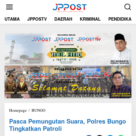
L
e
w
UTAMA
JPPOSTV
DAERAH
KRIMINAL
PENDIDIKAN
a
t
i
k
e
k
o
n
t
e
n
Homepage
/
BUNGO
P
a
Pasca Pemungutan Suara, Polres Bungo
s
Tingkatkan Patroli
c
a