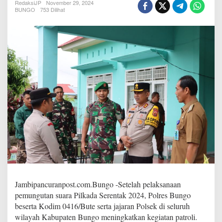
P
RedaksiJP
November 29, 2024
BUNGO
753 Dilihat
e
m
u
n
g
u
t
a
n
S
u
a
r
a
,
P
o
l
r
e
Jambipancuranpost.com.Bungo -Setelah pelaksanaan
s
pemungutan suara Pilkada Serentak 2024, Polres Bungo
B
beserta Kodim 0416/Bute serta jajaran Polsek di seluruh
u
wilayah Kabupaten Bungo meningkatkan kegiatan patroli.
n