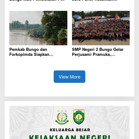
Siap Terjun ke Dunia Kerja
Pembeli dan Penjual, Tim
polres Bungo dan Kapolsek
Diminta Segera Bertindak
Pemkab Bungo dan
SMP Negeri 2 Bungo Gelar
Forkopimda Siapkan
Perjusami Pramuka,
Penertiban Bertahap PETI,
Tanamkan Karakter berakhlak
Warga Harap Ada Perhatian
mulia, disiplin, mandiri,
Dari Panglima TNI dan Mabes
bertanggung jawab Sejak Dini
polri Pusat
View More