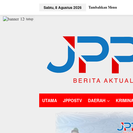
L
Sabtu, 8 Agustus 2026
Tambahkan Menu
e
w
a
tutup
t
i
k
e
k
o
n
t
e
n
UTAMA
JPPOSTV
DAERAH
KRIMIN