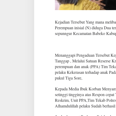
a
n
Kejadian Tersebut Yang mana melibatk
Perempuan inisial (N) diduga Dua t
sepunngur Kecamatan Babeko Kabup
Menanggapi Pengaduan Tersebut Kepo
Tanggap , Melalui Satuan Reserse Kr
perempuan dan anak (PPA) Tim Teka
pelaku Kekerasan terhadap anak Pada
pukul Tiga Sore,
Kepada Media Ibuk Korban Menyamp
setinggi tingginya atas Respon cepat
Reskrim, Unit PPA,Tim Tekab Polres
Alhamdulillah pelaku Sudah berhasil