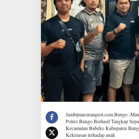
m
T
e
k
a
b
P
o
l
r
e
s
B
u
n
g
o
B
e
r
h
Jambipancuranpost.com.Bungo -Man
a
Polres Bungo Berhasil Tangkap Sepa
s
Kecamatan Babeko Kabupaten Bungo 
i
Kekerasan terhadap anak
l