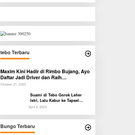
tebo Terbaru
Maxim Kini Hadir di Rimbo Bujang, Ayo
Daftar Jadi Driver dan Raih
Penghasilan Tambahan!
Oktober 21, 2025
Suami di Tebo Gorok Leher
Istri, Lalu Kabur ke Tapsel
Sumut
April 4, 2024
Ratusan Siswa SMKN 1 Bungo Ikuti
Diduga Preman B
Pembekalan PKL, Siap Terjun ke
Parkir Resahkan
Dunia Kerja
Penjual, Tim pol
Bungo Terbaru
Di BUNGO
|
Agustus 5, 2026
Di BUNGO
|
Agustus 1,
Kapolsek Diminta