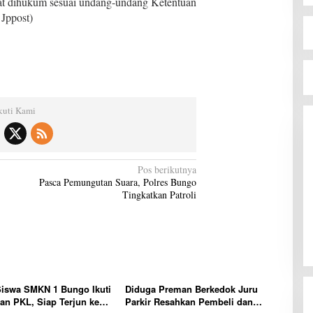
pat dihukum sesuai undang-undang Ketentuan
 Jppost)
kuti Kami
Pos berikutnya
Pasca Pemungutan Suara, Polres Bungo
Tingkatkan Patroli
Wamendikdasmen RI Resmikan
Aplikasi Bungo Pintar, Wujud
Komitmen Pemkab Bungo
Siswa SMKN 1 Bungo Ikuti
Diduga Preman Berkedok Juru
Di BUNGO
|
Agustus 7, 2026
Tingkatkan Mutu Pendidikan
n PKL, Siap Terjun ke
Parkir Resahkan Pembeli dan