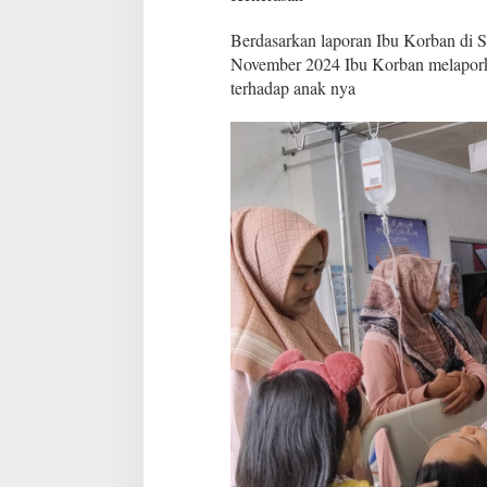
d
i
Berdasarkan laporan Ibu Korban di 
d
November 2024 Ibu Korban melaporka
u
g
terhadap anak nya
a
T
i
n
d
a
k
p
i
d
a
n
a
K
e
k
e
r
a
s