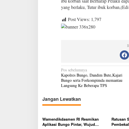
ibu korban saat Berharap Pelaku da
yang berlaku, Tutur ibuk korban,(Edi
Post Views:
1,797
I
N
Pos sebelumnya
Kapolres Bungo, Dandim Bute,Kajari
a
Bungo serta Forkompimda memantau
v
Langsung Ke Beberapa TPS
i
Jangan Lewatkan
g
a
s
Wamendikdasmen RI Resmikan
Ratusan 
Aplikasi Bungo Pintar, Wujud
Pembekala
i