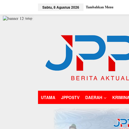
L
Sabtu, 8 Agustus 2026
Tambahkan Menu
e
w
a
tutup
t
i
k
e
k
o
n
t
e
n
UTAMA
JPPOSTV
DAERAH
KRIMIN