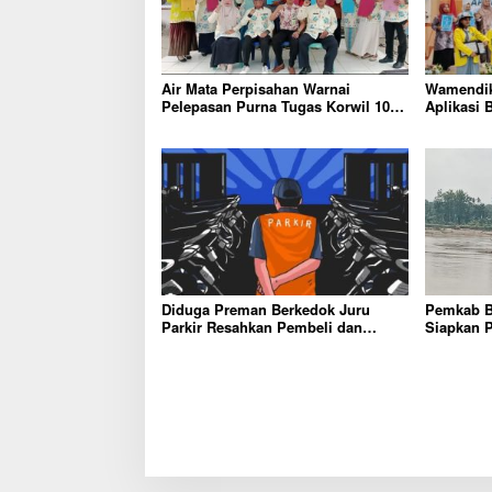
Air Mata Perpisahan Warnai
Wamendik
Pelepasan Purna Tugas Korwil 10
Aplikasi 
Bukti Cinta Guru dan Kepala
Komitme
Sekolah
Tingkatk
Diduga Preman Berkedok Juru
Pemkab B
Parkir Resahkan Pembeli dan
Siapkan P
Penjual, Tim polres Bungo dan
Warga Har
Kapolsek Diminta Segera Bertindak
Panglima 
Pusat