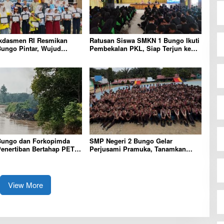
dasmen RI Resmikan
Ratusan Siswa SMKN 1 Bungo Ikuti
Bungo Pintar, Wujud
Pembekalan PKL, Siap Terjun ke
n Pemkab Bungo
Dunia Kerja
an Mutu Pendidikan
ungo dan Forkopimda
SMP Negeri 2 Bungo Gelar
enertiban Bertahap PETI,
Perjusami Pramuka, Tanamkan
ap Ada Perhatian Dari
Karakter berakhlak mulia, disiplin,
TNI dan Mabes polri
mandiri, bertanggung jawab Sejak
Dini
View More