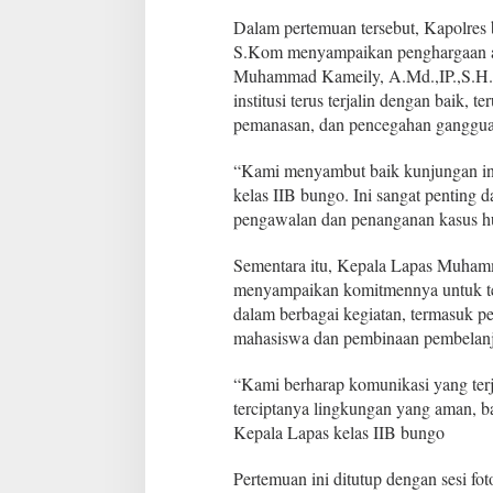
o
A
Dalam pertemuan tersebut, Kapolre
K
S.Kom menyampaikan penghargaan a
B
Muhammad Kameily, A.Md.,IP.,S.H.,
P
institusi terus terjalin dengan baik
N
pemanasan, dan pencegahan ganggu
a
t
a
“Kami menyambut baik kunjungan ini
l
kelas IIB bungo. Ini sangat penting
e
pengawalan dan penanganan kasus hu
n
a
E
Sementara itu, Kepala Lapas Muham
k
menyampaikan komitmennya untuk te
o
dalam berbagai kegiatan, termasuk p
C
mahasiswa dan pembinaan pembelanj
a
h
y
“Kami berharap komunikasi yang terj
o
terciptanya lingkungan yang aman, ba
n
Kepala Lapas kelas IIB bungo
o
,
Pertemuan ini ditutup dengan sesi fo
S