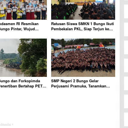
dasmen RI Resmikan
Ratusan Siswa SMKN 1 Bungo Ikuti
Bungo Pintar, Wujud
Pembekalan PKL, Siap Terjun ke
n Pemkab Bungo
Dunia Kerja
an Mutu Pendidikan
ungo dan Forkopimda
SMP Negeri 2 Bungo Gelar
enertiban Bertahap PETI,
Perjusami Pramuka, Tanamkan
ap Ada Perhatian Dari
Karakter berakhlak mulia, disiplin,
TNI dan Mabes polri
mandiri, bertanggung jawab Sejak
Dini
 ditandai
*