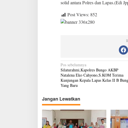
.
solid antara Polres dan Lapas.(Edi Jp
K
O
Post Views:
852
M
T
e
r
i
I
m
a
K
u
n
N
Pos sebelumnya
j
Silaturahmi,Kapolres Bungo AKBP
a
u
Natalena Eko Cahyono,S.KOM Terima
n
v
Kunjungan Kepala Lapas Kelas II B Bun
g
Yang Baru
i
a
n
g
Jangan Lewatkan
K
a
e
p
s
a
i
l
a