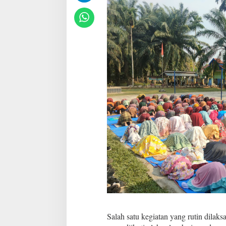
u
h
a
R
u
t
i
n
Salah satu kegiatan yang rutin dilak