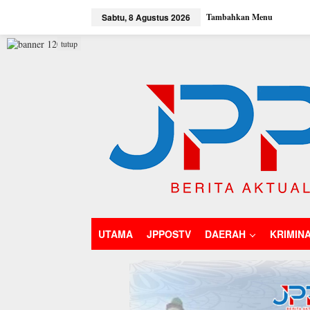
L
Sabtu, 8 Agustus 2026
Tambahkan Menu
e
w
a
tutup
t
i
k
e
k
o
n
t
e
n
UTAMA
JPPOSTV
DAERAH
KRIMIN