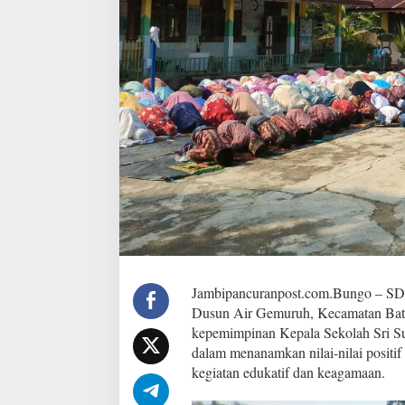
a
k
s
a
n
a
k
a
n
K
e
g
i
a
t
a
n
S
Jambipancuranpost.com.Bungo – SD N
h
Dusun Air Gemuruh, Kecamatan Bath
o
l
kepemimpinan Kepala Sekolah Sri Su
a
dalam menanamkan nilai-nilai positif
t
kegiatan edukatif dan keagamaan.
D
h