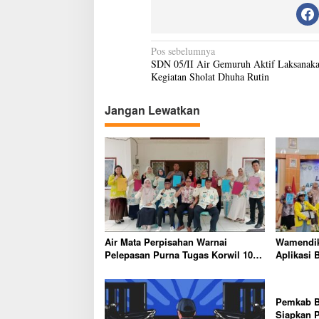
N
Pos sebelumnya
SDN 05/II Air Gemuruh Aktif Laksanak
a
Kegiatan Sholat Dhuha Rutin
v
i
Jangan Lewatkan
g
a
s
i
p
o
Air Mata Perpisahan Warnai
Wamendik
s
Pelepasan Purna Tugas Korwil 10
Aplikasi 
Bukti Cinta Guru dan Kepala
Komitme
Sekolah
Tingkatk
Pemkab B
Siapkan P