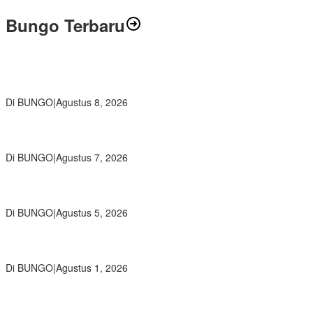
Bungo Terbaru
Air Mata Perpisahan Warnai Pelepasan Purna Tugas Korwil 10 Bukti
Cinta Guru dan Kepala Sekolah
Di BUNGO
|
Agustus 8, 2026
Wamendikdasmen RI Resmikan Aplikasi Bungo Pintar, Wujud
Komitmen Pemkab Bungo Tingkatkan Mutu Pendidikan
Di BUNGO
|
Agustus 7, 2026
Ratusan Siswa SMKN 1 Bungo Ikuti Pembekalan PKL, Siap Terjun
ke Dunia Kerja
Di BUNGO
|
Agustus 5, 2026
Diduga Preman Berkedok Juru Parkir Resahkan Pembeli dan
Penjual, Tim polres Bungo dan Kapolsek Diminta Segera Bertindak
Di BUNGO
|
Agustus 1, 2026
Pemkab Bungo dan Forkopimda Siapkan Penertiban Bertahap
PETI, Warga Harap Ada Perhatian Dari Panglima TNI dan Mabes