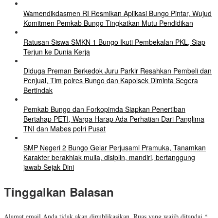
Wamendikdasmen RI Resmikan Aplikasi Bungo Pintar, Wujud
Komitmen Pemkab Bungo Tingkatkan Mutu Pendidikan
Ratusan Siswa SMKN 1 Bungo Ikuti Pembekalan PKL, Siap
Terjun ke Dunia Kerja
Diduga Preman Berkedok Juru Parkir Resahkan Pembeli dan
Penjual, Tim polres Bungo dan Kapolsek Diminta Segera
Bertindak
Pemkab Bungo dan Forkopimda Siapkan Penertiban
Bertahap PETI, Warga Harap Ada Perhatian Dari Panglima
TNI dan Mabes polri Pusat
SMP Negeri 2 Bungo Gelar Perjusami Pramuka, Tanamkan
Karakter berakhlak mulia, disiplin, mandiri, bertanggung
jawab Sejak Dini
Tinggalkan Balasan
Alamat email Anda tidak akan dipublikasikan.
Ruas yang wajib ditandai
*