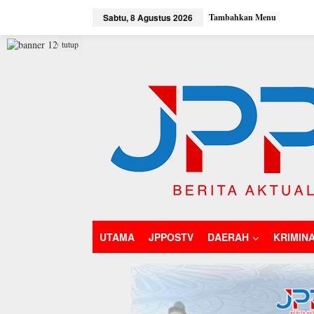
L
Sabtu, 8 Agustus 2026
Tambahkan Menu
e
w
a
tutup
t
i
k
e
k
o
n
t
e
n
UTAMA
JPPOSTV
DAERAH
KRIMIN