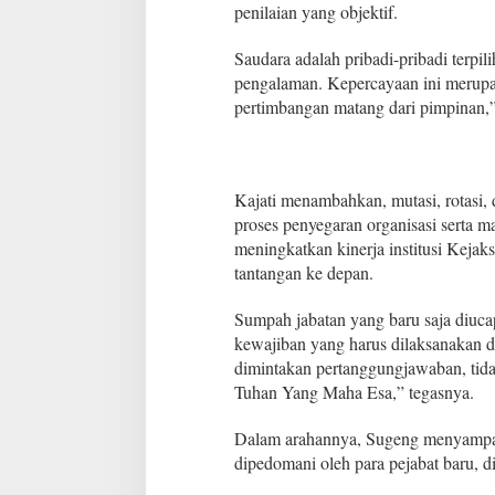
r
penilaian yang objektif.
a
h
Saudara adalah pribadi-pribadi terpil
t
pengalaman. Kepercayaan ini merupa
e
r
pertimbangan matang dari pimpinan,”
i
m
a
j
Kajati menambahkan, mutasi, rotasi,
a
proses penyegaran organisasi serta m
b
a
meningkatkan kinerja institusi Kejaks
t
tantangan ke depan.
a
n
Sumpah jabatan yang baru saja diucap
p
kewajiban yang harus dilaksanakan 
e
j
dimintakan pertanggungjawaban, tidak
a
Tuhan Yang Maha Esa,” tegasnya.
b
a
Dalam arahannya, Sugeng menyampai
t
dipedomani oleh para pejabat baru, di
s
t