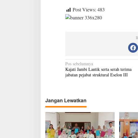
Post Views:
483
I
N
Pos sebelumnya
Kajati Jambi Lantik serta serah terima
a
jabatan pejabat struktural Eselon III
v
i
g
Jangan Lewatkan
a
s
i
p