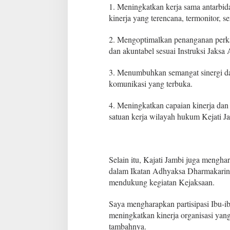
r
1. Meningkatkan kerja sama antarbida
u
kinerja yang terencana, termonitor, ser
k
t
2. Mengoptimalkan penanganan perkar
u
r
dan akuntabel sesuai Instruksi Jak
a
l
3. Menumbuhkan semangat sinergi da
E
komunikasi yang terbuka.
s
e
4. Meningkatkan capaian kinerja dan 
l
o
satuan kerja wilayah hukum Kejati J
n
I
I
I
Selain itu, Kajati Jambi juga menghar
dalam Ikatan Adhyaksa Dharmakarini
mendukung kegiatan Kejaksaan.
Saya mengharapkan partisipasi Ibu-i
meningkatkan kinerja organisasi yang 
tambahnya.