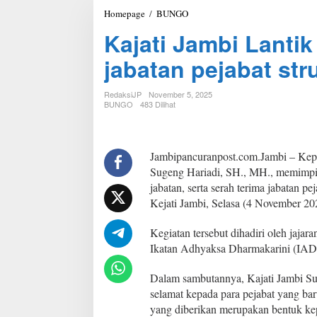
Homepage
/
BUNGO
K
a
Kajati Jambi Lantik
j
a
jabatan pejabat stru
t
i
J
RedaksiJP
November 5, 2025
a
BUNGO
483 Dilihat
m
b
i
L
Jambipancuranpost.com.Jambi – Kepa
a
Sugeng Hariadi, SH., MH., memimpi
n
jabatan, serta serah terima jabatan pej
t
Kejati Jambi, Selasa (4 November 20
i
k
s
Kegiatan tersebut dihadiri oleh jajar
e
Ikatan Adhyaksa Dharmakarini (IAD
r
t
Dalam sambutannya, Kajati Jambi S
a
selamat kepada para pejabat yang bar
s
e
yang diberikan merupakan bentuk ke