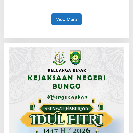
Penertiban Bertahap PETI,
Tanamkan Karakter berakhlak
Warga Harap Ada Perhatian
mulia, disiplin, mandiri,
Dari Panglima TNI dan Mabes
bertanggung jawab Sejak Dini
polri Pusat
View More