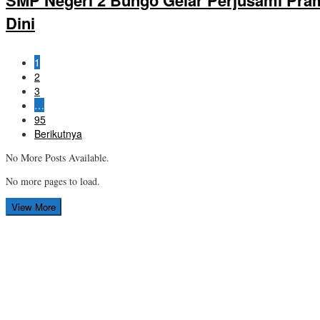
SMP Negeri 2 Bungo Gelar Perjusami Pramu
Dini
1
2
3
…
95
Berikutnya
No More Posts Available.
No more pages to load.
View More