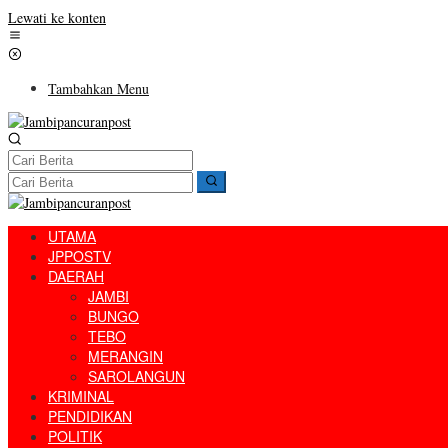
Lewati ke konten
Tambahkan Menu
UTAMA
JPPOSTV
DAERAH
JAMBI
BUNGO
TEBO
MERANGIN
SAROLANGUN
KRIMINAL
PENDIDIKAN
POLITIK