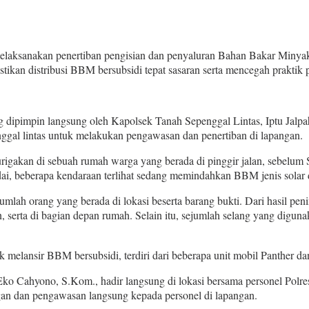
elaksanakan penertiban pengisian dan penyaluran Bahan Bakar Minya
tikan distribusi BBM bersubsidi tepat sasaran serta mencegah praktik
 dipimpin langsung oleh Kapolsek Tanah Sepenggal Lintas, Iptu Jalpah
al lintas untuk melakukan pengawasan dan penertiban di lapangan.
rigakan di sebuah rumah warga yang berada di pinggir jalan, sebelum
ai, beberapa kendaraan terlihat sedang memindahkan BBM jenis solar d
mlah orang yang berada di lokasi beserta barang bukti. Dari hasil pe
, serta di bagian depan rumah. Selain itu, sejumlah selang yang digu
 melansir BBM bersubsidi, terdiri dari beberapa unit mobil Panther da
ko Cahyono, S.Kom., hadir langsung di lokasi bersama personel Polre
gan dan pengawasan langsung kepada personel di lapangan.