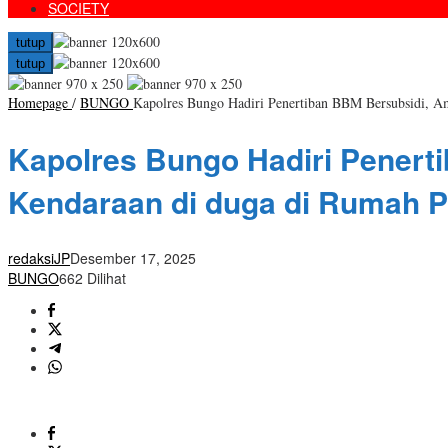
SOCIETY
tutup
tutup
Homepage
/
BUNGO
Kapolres Bungo Hadiri Penertiban BBM Bersubsidi, A
Kapolres Bungo Hadiri Penert
Kendaraan di duga di Rumah P
redaksiJP
Desember 17, 2025
BUNGO
662 Dilihat