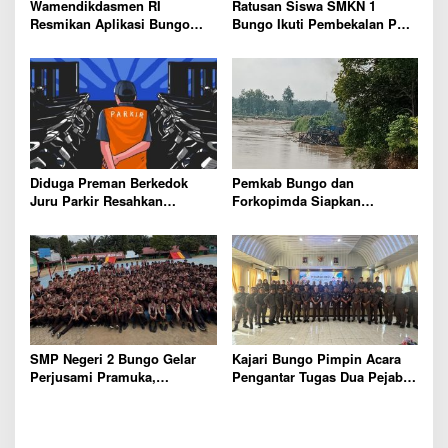
Wamendikdasmen RI
Ratusan Siswa SMKN 1
Resmikan Aplikasi Bungo
Bungo Ikuti Pembekalan PKL,
Pintar, Wujud Komitmen
Siap Terjun ke Dunia Kerja
Pemkab Bungo Tingkatkan
Mutu Pendidikan
Diduga Preman Berkedok
Pemkab Bungo dan
Juru Parkir Resahkan
Forkopimda Siapkan
Pembeli dan Penjual, Tim
Penertiban Bertahap PETI,
polres Bungo dan Kapolsek
Warga Harap Ada Perhatian
Diminta Segera Bertindak
Dari Panglima TNI dan Mabes
polri Pusat
SMP Negeri 2 Bungo Gelar
Kajari Bungo Pimpin Acara
Perjusami Pramuka,
Pengantar Tugas Dua Pejabat
Tanamkan Karakter berakhlak
Kejaksaan
mulia, disiplin, mandiri,
bertanggung jawab Sejak Dini