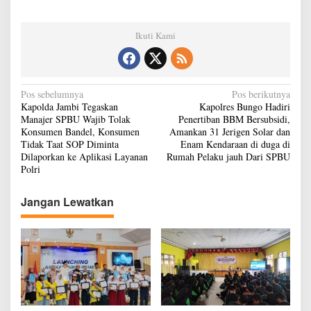
Ikuti Kami
N
Pos sebelumnya
Pos berikutnya
Kapolda Jambi Tegaskan
Kapolres Bungo Hadiri
a
Manajer SPBU Wajib Tolak
Penertiban BBM Bersubsidi,
v
Konsumen Bandel, Konsumen
Amankan 31 Jerigen Solar dan
Tidak Taat SOP Diminta
Enam Kendaraan di duga di
i
Dilaporkan ke Aplikasi Layanan
Rumah Pelaku jauh Dari SPBU
g
Polri
a
Jangan Lewatkan
s
i
p
o
s