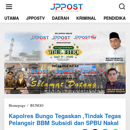
L
e
w
UTAMA
JPPOSTV
DAERAH
KRIMINAL
PENDIDIKAN
a
t
i
k
e
k
o
n
t
e
n
Homepage
/
BUNGO
K
a
Kapolres Bungo Tegaskan ,Tindak Tegas
p
Pelangsir BBM Subsidi dan SPBU Nakal
o
l