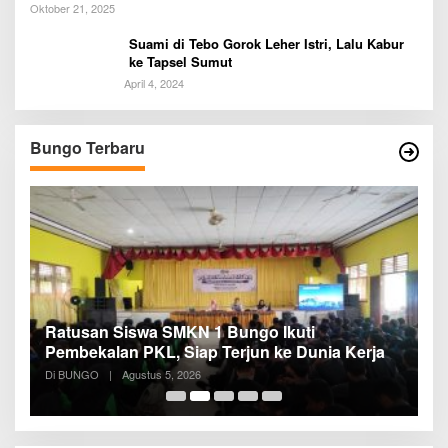
Oktober 21, 2025
Suami di Tebo Gorok Leher Istri, Lalu Kabur
ke Tapsel Sumut
April 4, 2024
Bungo Terbaru
Ratusan Siswa SMKN 1 Bungo Ikuti
D
Pembekalan PKL, Siap Terjun ke Dunia Kerja
R
B
Di BUNGO
|
Agustus 5, 2026
Di
B