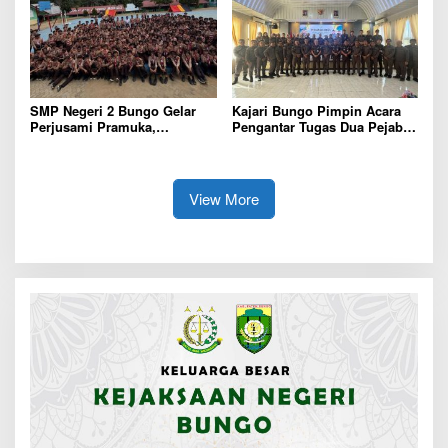
polri Pusat
SMP Negeri 2 Bungo Gelar
Kajari Bungo Pimpin Acara
Perjusami Pramuka,
Pengantar Tugas Dua Pejabat
Tanamkan Karakter berakhlak
Kejaksaan
mulia, disiplin, mandiri,
bertanggung jawab Sejak Dini
View More