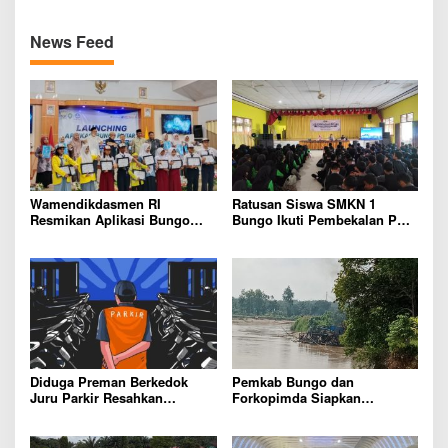
News Feed
Wamendikdasmen RI
Ratusan Siswa SMKN 1
Resmikan Aplikasi Bungo
Bungo Ikuti Pembekalan PKL,
Pintar, Wujud Komitmen
Siap Terjun ke Dunia Kerja
Pemkab Bungo Tingkatkan
Mutu Pendidikan
Diduga Preman Berkedok
Pemkab Bungo dan
Juru Parkir Resahkan
Forkopimda Siapkan
Pembeli dan Penjual, Tim
Penertiban Bertahap PETI,
polres Bungo dan Kapolsek
Warga Harap Ada Perhatian
Diminta Segera Bertindak
Dari Panglima TNI dan Mabes