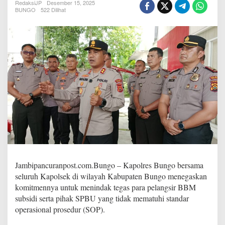
r
RedaksiJP
Desember 15, 2025
BUNGO
522 Dilihat
e
s
B
u
n
g
o
T
e
g
a
s
k
a
n
,
T
Jambipancuranpost.com.Bungo – Kapolres Bungo bersama
i
n
seluruh Kapolsek di wilayah Kabupaten Bungo menegaskan
d
komitmennya untuk menindak tegas para pelangsir BBM
a
subsidi serta pihak SPBU yang tidak mematuhi standar
k
operasional prosedur (SOP).
T
e