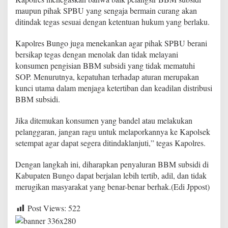
S
maupun pihak SPBU yang sengaja bermain curang akan
P
ditindak tegas sesuai dengan ketentuan hukum yang berlaku.
B
U
N
Kapolres Bungo juga menekankan agar pihak SPBU berani
a
bersikap tegas dengan menolak dan tidak melayani
k
konsumen pengisian BBM subsidi yang tidak mematuhi
a
SOP. Menurutnya, kepatuhan terhadap aturan merupakan
l
kunci utama dalam menjaga ketertiban dan keadilan distribusi
BBM subsidi.
Jika ditemukan konsumen yang bandel atau melakukan
pelanggaran, jangan ragu untuk melaporkannya ke Kapolsek
setempat agar dapat segera ditindaklanjuti,” tegas Kapolres.
Dengan langkah ini, diharapkan penyaluran BBM subsidi di
Kabupaten Bungo dapat berjalan lebih tertib, adil, dan tidak
merugikan masyarakat yang benar-benar berhak.(Edi Jppost)
Post Views:
522