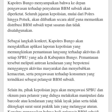
g
Kapolres Bungo menyampaikan bahwa ke depan
a
pengawasan terhadap penyaluran BBM subsidi akan
s
diperketat. Seluruh jajaran kepolisian, mulai dari Polres
P
hingga Polsek, akan dilibatkan secara aktif guna memastikan
e
l
distribusi BBM subsidi tepat sasaran dan tidak
a
disalahgunakan.
n
g
Sebagai langkah konkret, Kapolres Bungo akan
s
mengaktifkan aplikasi laporan kepolisian yang
i
r
memungkinkan pemantauan langsung terhadap aktivitas di
B
setiap SPBU yang ada di Kabupaten Bungo. Pemantauan
B
tersebut meliputi antrean kendaraan yang berpotensi
M
mengganggu aktivitas masyarakat dan menyebabkan
S
kemacetan, serta pengawasan terhadap konsumen yang
u
b
terindikasi sebagai pelangsir BBM subsidi.
s
i
Selain itu, pihak kepolisian juga akan mengawasi SPBU dan
d
oknum para pelansir yang diduga melakukan manipulasi data
i
barcode atau kendaraan yang tidak layak jalan serta tidak
d
a
dilengkapi surat surat praktik lain yang melanggar aturan.
n
Kapolres menegaskan bahwa baik pelangsir BBM subsidi