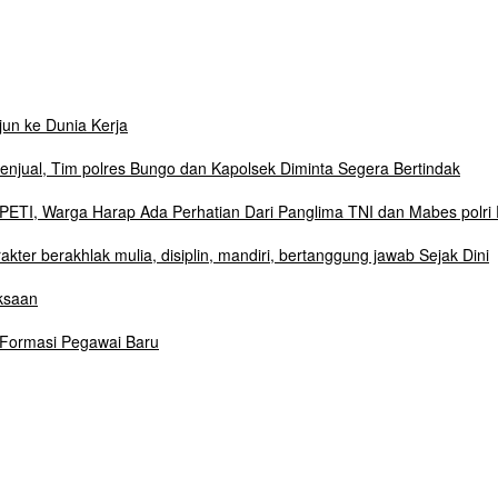
un ke Dunia Kerja
njual, Tim polres Bungo dan Kapolsek Diminta Segera Bertindak
ETI, Warga Harap Ada Perhatian Dari Panglima TNI dan Mabes polri 
r berakhlak mulia, disiplin, mandiri, bertanggung jawab Sejak Dini
ksaan
 Formasi Pegawai Baru