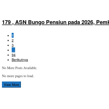
179 , ASN Bungo Pensiun pada 2026, Pem
1
2
3
…
94
Berikutnya
No More Posts Available.
No more pages to load.
View More