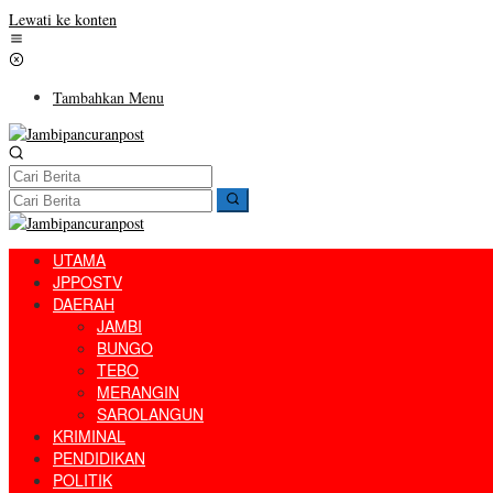
Lewati ke konten
Tambahkan Menu
UTAMA
JPPOSTV
DAERAH
JAMBI
BUNGO
TEBO
MERANGIN
SAROLANGUN
KRIMINAL
PENDIDIKAN
POLITIK