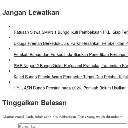
Jangan Lewatkan
Ratusan Siswa SMKN 1 Bungo Ikuti Pembekalan PKL, Siap Terj
Diduga Preman Berkedok Juru Parkir Resahkan Pembeli dan Pe
Pemkab Bungo dan Forkopimda Siapkan Penertiban Bertahap P
SMP Negeri 2 Bungo Gelar Perjusami Pramuka, Tanamkan Karakte
Kajari Bungo Pimpin Acara Pengantar Tugas Dua Pejabat Keja
179 , ASN Bungo Pensiun pada 2026, Pemkab Belum Usulkan
Tinggalkan Balasan
Alamat email Anda tidak akan dipublikasikan.
Ruas yang wajib ditandai
*