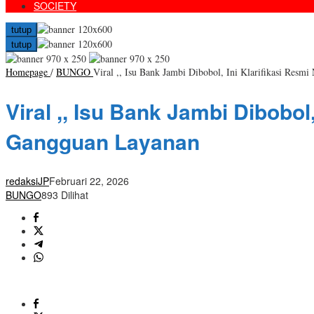
SOCIETY
tutup
tutup
Homepage
/
BUNGO
Viral ,, Isu Bank Jambi Dibobol, Ini Klarifikasi Res
Viral ,, Isu Bank Jambi Dibobo
Gangguan Layanan
redaksiJP
Februari 22, 2026
BUNGO
893 Dilihat