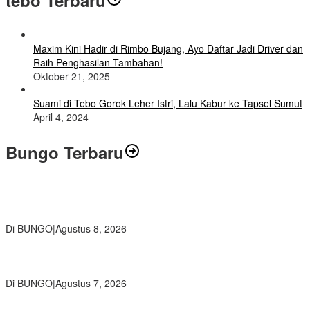
tebo Terbaru
Maxim Kini Hadir di Rimbo Bujang, Ayo Daftar Jadi Driver dan
Raih Penghasilan Tambahan!
Oktober 21, 2025
Suami di Tebo Gorok Leher Istri, Lalu Kabur ke Tapsel Sumut
April 4, 2024
Bungo Terbaru
Air Mata Perpisahan Warnai Pelepasan Purna Tugas Korwil 10 Bukti
Cinta Guru dan Kepala Sekolah
Di BUNGO
|
Agustus 8, 2026
Wamendikdasmen RI Resmikan Aplikasi Bungo Pintar, Wujud
Komitmen Pemkab Bungo Tingkatkan Mutu Pendidikan
Di BUNGO
|
Agustus 7, 2026