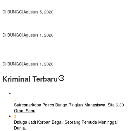
Ratusan Siswa SMKN 1 Bungo Ikuti Pembekalan PKL, Siap Terjun
ke Dunia Kerja
Di BUNGO
|
Agustus 5, 2026
Diduga Preman Berkedok Juru Parkir Resahkan Pembeli dan
Penjual, Tim polres Bungo dan Kapolsek Diminta Segera Bertindak
Di BUNGO
|
Agustus 1, 2026
Pemkab Bungo dan Forkopimda Siapkan Penertiban Bertahap
PETI, Warga Harap Ada Perhatian Dari Panglima TNI dan Mabes
polri Pusat
Di BUNGO
|
Agustus 1, 2026
Kriminal Terbaru
1
Satresnarkoba Polres Bungo Ringkus Mahasiswa, Sita 6,30
Gram Sabu
2
Diduga Jadi Korban Begal, Seorang Pemuda Meninggal
Dunia.