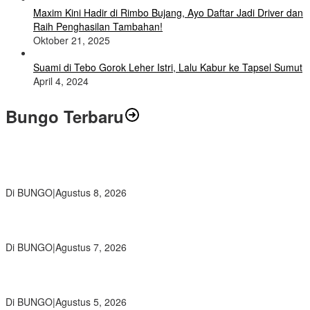
Maxim Kini Hadir di Rimbo Bujang, Ayo Daftar Jadi Driver dan
Raih Penghasilan Tambahan!
Oktober 21, 2025
Suami di Tebo Gorok Leher Istri, Lalu Kabur ke Tapsel Sumut
April 4, 2024
Bungo Terbaru
Air Mata Perpisahan Warnai Pelepasan Purna Tugas Korwil 10 Bukti
Cinta Guru dan Kepala Sekolah
Di BUNGO
|
Agustus 8, 2026
Wamendikdasmen RI Resmikan Aplikasi Bungo Pintar, Wujud
Komitmen Pemkab Bungo Tingkatkan Mutu Pendidikan
Di BUNGO
|
Agustus 7, 2026
Ratusan Siswa SMKN 1 Bungo Ikuti Pembekalan PKL, Siap Terjun
ke Dunia Kerja
Di BUNGO
|
Agustus 5, 2026