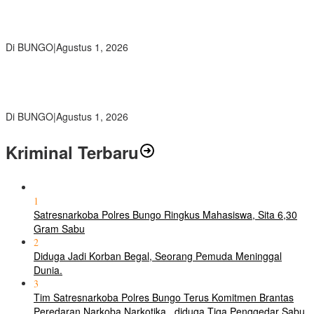
Diduga Preman Berkedok Juru Parkir Resahkan Pembeli dan
Penjual, Tim polres Bungo dan Kapolsek Diminta Segera Bertindak
Di BUNGO
|
Agustus 1, 2026
Pemkab Bungo dan Forkopimda Siapkan Penertiban Bertahap
PETI, Warga Harap Ada Perhatian Dari Panglima TNI dan Mabes
polri Pusat
Di BUNGO
|
Agustus 1, 2026
Kriminal Terbaru
1
Satresnarkoba Polres Bungo Ringkus Mahasiswa, Sita 6,30
Gram Sabu
2
Diduga Jadi Korban Begal, Seorang Pemuda Meninggal
Dunia.
3
Tim Satresnarkoba Polres Bungo Terus Komitmen Brantas
Peredaran Narkoba Narkotika , diduga Tiga Penggedar Sabu