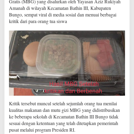
Gratis (MBG) yang disalurkan oleh Yayasan Aziz Rukiyah
i
M
Amanah di wilayah Kecamatan Bathin III, Kabupaten
B
Bungo, sempat viral di media sosial dan menuai berbagai
G
kritik dari para orang tua siswa
d
a
r
i
Y
a
y
a
s
a
n
A
z
i
z
Kritik tersebut muncul setelah sejumlah orang tua menilai
R
kualitas makanan dan mutu gizi MBG yang didistribusikan
u
k
ke beberapa sekolah di Kecamatan Bathin III Bungo tidak
i
sesuai dengan ketentuan yang telah ditetapkan pemerintah
y
pusat melalui program Presiden RI.
a