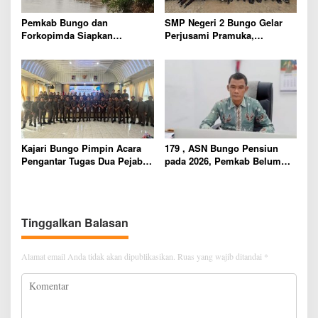
Pemkab Bungo dan
SMP Negeri 2 Bungo Gelar
Forkopimda Siapkan
Perjusami Pramuka,
Penertiban Bertahap PETI,
Tanamkan Karakter berakhlak
Warga Harap Ada Perhatian
mulia, disiplin, mandiri,
Dari Panglima TNI dan Mabes
bertanggung jawab Sejak Dini
polri Pusat
Kajari Bungo Pimpin Acara
179 , ASN Bungo Pensiun
Pengantar Tugas Dua Pejabat
pada 2026, Pemkab Belum
Kejaksaan
Usulkan Formasi Pegawai
Baru
Tinggalkan Balasan
Alamat email Anda tidak akan dipublikasikan.
Ruas yang wajib ditandai
*