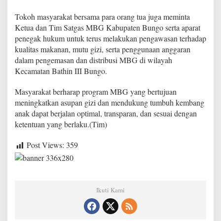
a
i
Tokoh masyarakat bersama para orang tua juga meminta
S
Ketua dan Tim Satgas MBG Kabupaten Bungo serta aparat
o
penegak hukum untuk terus melakukan pengawasan terhadap
r
kualitas makanan, mutu gizi, serta penggunaan anggaran
o
t
dalam pengemasan dan distribusi MBG di wilayah
a
Kecamatan Bathin III Bungo.
n
Masyarakat berharap program MBG yang bertujuan
meningkatkan asupan gizi dan mendukung tumbuh kembang
anak dapat berjalan optimal, transparan, dan sesuai dengan
ketentuan yang berlaku.(Tim)
Post Views:
359
Ikuti Kami