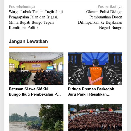
N
Pos sebelumnya
Pos berikutnya
Warga Lubuk Tenam Tagih Janji
Oknum Polisi Diduga
a
Pengaspalan Jalan dan Irigasi,
Pembunuhan Dosen
v
Minta Bupati Bungo Tepati
Dilimpahkan ke Kejaksaan
Komitmen Politik
Negeri Bungo
i
g
Jangan Lewatkan
a
s
i
p
o
s
Ratusan Siswa SMKN 1
Diduga Preman Berkedok
Bungo Ikuti Pembekalan PKL,
Juru Parkir Resahkan
Siap Terjun ke Dunia Kerja
Pembeli dan Penjual, Tim
polres Bungo dan Kapolsek
Diminta Segera Bertindak