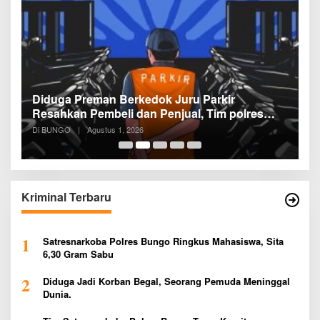
Diduga Preman Berkedok Juru Parkir
P
Resahkan Pembeli dan Penjual, Tim polres
P
Bungo dan Kapolsek Diminta Segera
P
Di BUNGO
|
Agustus 1, 2026
Di
Bertindak
P
Kriminal Terbaru
1
Satresnarkoba Polres Bungo Ringkus Mahasiswa, Sita
6,30 Gram Sabu
2
Diduga Jadi Korban Begal, Seorang Pemuda Meninggal
Dunia.