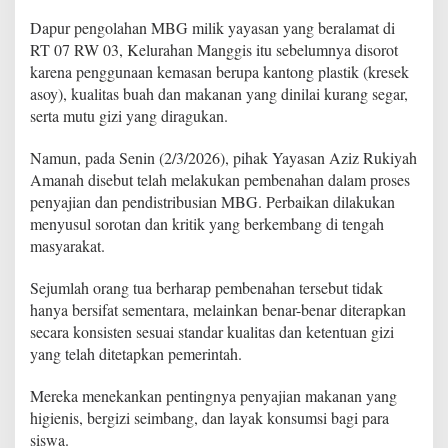
h
Dapur pengolahan MBG milik yayasan yang beralamat di
A
m
RT 07 RW 03, Kelurahan Manggis itu sebelumnya disorot
a
karena penggunaan kemasan berupa kantong plastik (kresek
n
asoy), kualitas buah dan makanan yang dinilai kurang segar,
a
serta mutu gizi yang diragukan.
h
d
i
Namun, pada Senin (2/3/2026), pihak Yayasan Aziz Rukiyah
B
Amanah disebut telah melakukan pembenahan dalam proses
a
penyajian dan pendistribusian MBG. Perbaikan dilakukan
t
menyusul sorotan dan kritik yang berkembang di tengah
h
i
masyarakat.
n
I
Sejumlah orang tua berharap pembenahan tersebut tidak
I
hanya bersifat sementara, melainkan benar-benar diterapkan
I
secara konsisten sesuai standar kualitas dan ketentuan gizi
B
u
yang telah ditetapkan pemerintah.
n
g
Mereka menekankan pentingnya penyajian makanan yang
o
higienis, bergizi seimbang, dan layak konsumsi bagi para
T
siswa.
u