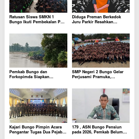
Ratusan Siswa SMKN 1
Diduga Preman Berkedok
Bungo Ikuti Pembekalan PKL,
Juru Parkir Resahkan
Siap Terjun ke Dunia Kerja
Pembeli dan Penjual, Tim
polres Bungo dan Kapolsek
Diminta Segera Bertindak
Pemkab Bungo dan
SMP Negeri 2 Bungo Gelar
Forkopimda Siapkan
Perjusami Pramuka,
Penertiban Bertahap PETI,
Tanamkan Karakter berakhlak
Warga Harap Ada Perhatian
mulia, disiplin, mandiri,
Dari Panglima TNI dan Mabes
bertanggung jawab Sejak Dini
polri Pusat
Kajari Bungo Pimpin Acara
179 , ASN Bungo Pensiun
Pengantar Tugas Dua Pejabat
pada 2026, Pemkab Belum
Kejaksaan
Usulkan Formasi Pegawai