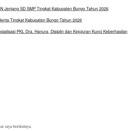
SN Jenjang SD SMP Tingkat Kabupaten Bungo Tahun 2026
lenta Tingkat Kabupaten Bungo Tahun 2026
alisasi PKL Dra. Hanura, Disiplin dan Kejujuran Kunci Keberhasilan
ar saya berikutnya.