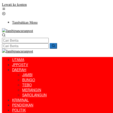
Lewati ke konten
Tambahkan Menu
UTAMA
JPPOSTV
DAERAH
JAMBI
BUNGO
TEBO
MERANGIN
SAROLANGUN
KRIMINAL
PENDIDIKAN
POLITIK