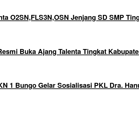
enta O2SN,FLS3N,OSN Jenjang SD SMP Tin
Resmi Buka Ajang Talenta Tingkat Kabupat
N 1 Bungo Gelar Sosialisasi PKL Dra. Hanur