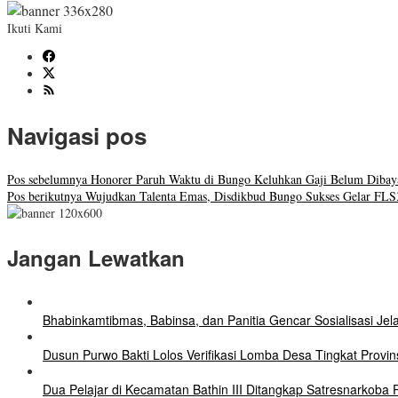
Ikuti Kami
Navigasi pos
Pos sebelumnya
Honorer Paruh Waktu di Bungo Keluhkan Gaji Belum Dibaya
Pos berikutnya
Wujudkan Talenta Emas, Disdikbud Bungo Sukses Gelar FL
Jangan Lewatkan
Bhabinkamtibmas, Babinsa, dan Panitia Gencar Sosialisasi Je
Dusun Purwo Bakti Lolos Verifikasi Lomba Desa Tingkat Provin
Dua Pelajar di Kecamatan Bathin III Ditangkap Satresnarkob