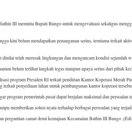
in III meminta Bupati Bungo untuk mengevaluasi sekaligus menggant
hingga kini belum mendapatkan penanganan serius, terutama terkait ak
ut dinilai telah merusak lingkungan dan mengancam kondisi sejumlah wi
amun belum terlihat langkah tegas maupun upaya serius dari pihak kec
alisasi program Presiden RI terkait pendirian Kantor Koperasi Merah P
g terkait penyediaan lahan untuk pembangunan kantor koperasi tersebu
ar program pemerintah pusat dapat berjalan maksimal dan persoalan ta
ampu memberikan solusi nyata terhadap berbagai persoalan yang terja
an pergantian camat demi kemajuan Kecamatan Bathin III Bungo ,(Edi