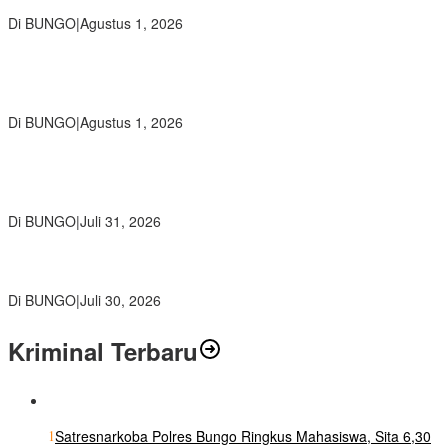
Penjual, Tim polres Bungo dan Kapolsek Diminta Segera Bertindak
Di BUNGO
|
Agustus 1, 2026
Pemkab Bungo dan Forkopimda Siapkan Penertiban Bertahap
PETI, Warga Harap Ada Perhatian Dari Panglima TNI dan Mabes
polri Pusat
Di BUNGO
|
Agustus 1, 2026
SMP Negeri 2 Bungo Gelar Perjusami Pramuka, Tanamkan
Karakter berakhlak mulia, disiplin, mandiri, bertanggung jawab
Sejak Dini
Di BUNGO
|
Juli 31, 2026
Kajari Bungo Pimpin Acara Pengantar Tugas Dua Pejabat
Kejaksaan
Di BUNGO
|
Juli 30, 2026
Kriminal Terbaru
1
Satresnarkoba Polres Bungo Ringkus Mahasiswa, Sita 6,30