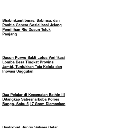
Bhabinkamtibmas, Babinsa, dan
Panitia Gencar Sosialisasi Jelang
Pemilihan Rio Dusun Teluk
Panjang
Dusun Purwo Bakti Lolos Verifikasi
Lomba Desa Tingkat Provinsi
Jambi, Tunjukkan Tata Kelola dan
Inovasi Unggulan
Dua Pelajar di Kecamatan Bathin III
Ditangkap Satresnarkoba Polres
Bungo, Sabu 5,17 Gram Diamankan
Disdikbud Bungo Sukses Gelar