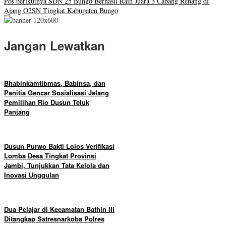
Pos berikutnya
SDN 25 Bungo Berhasil Raih Juara 3 Cabang Renang di
Ajang O2SN Tingkat Kabupaten Bungo
Jangan Lewatkan
Bhabinkamtibmas, Babinsa, dan
Panitia Gencar Sosialisasi Jelang
Pemilihan Rio Dusun Teluk
Panjang
Dusun Purwo Bakti Lolos Verifikasi
Lomba Desa Tingkat Provinsi
Jambi, Tunjukkan Tata Kelola dan
Inovasi Unggulan
Dua Pelajar di Kecamatan Bathin III
Ditangkap Satresnarkoba Polres