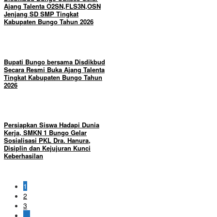
Ajang Talenta O2SN,FLS3N,OSN
Jenjang SD SMP Tingkat
Kabupaten Bungo Tahun 2026
Bupati Bungo bersama Disdikbud
Secara Resmi Buka Ajang Talenta
Tingkat Kabupaten Bungo Tahun
2026
Persiapkan Siswa Hadapi Dunia
Kerja, SMKN 1 Bungo Gelar
Sosialisasi PKL Dra. Hanura,
Disiplin dan Kejujuran Kunci
Keberhasilan
1
2
3
…