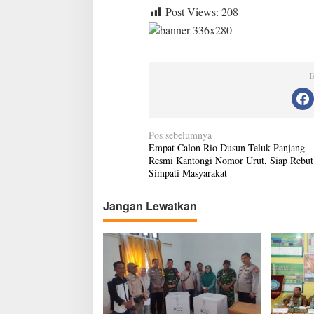
Post Views:
208
I
N
Pos sebelumnya
Empat Calon Rio Dusun Teluk Panjang
a
Resmi Kantongi Nomor Urut, Siap Rebut
v
Simpati Masyarakat
i
Jangan Lewatkan
g
a
s
i
p