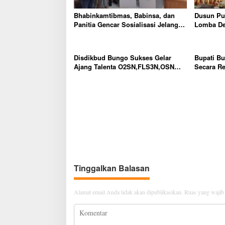
o
s
Bhabinkamtibmas, Babinsa, dan
Dusun Pur
Panitia Gencar Sosialisasi Jelang
Lomba Des
Pemilihan Rio Dusun Teluk Panjang
Jambi, Tu
Inovasi 
Disdikbud Bungo Sukses Gelar
Bupati B
Ajang Talenta O2SN,FLS3N,OSN
Secara Re
Jenjang SD SMP Tingkat Kabupaten
Tingkat 
Bungo Tahun 2026
2026
Tinggalkan Balasan
Alamat email Anda tidak akan dipublikasikan.
Ruas yang wajib