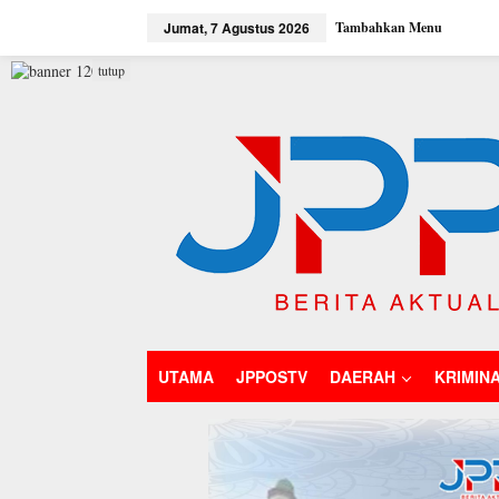
L
Jumat, 7 Agustus 2026
Tambahkan Menu
e
w
a
tutup
t
i
k
e
k
o
n
t
e
n
UTAMA
JPPOSTV
DAERAH
KRIMIN