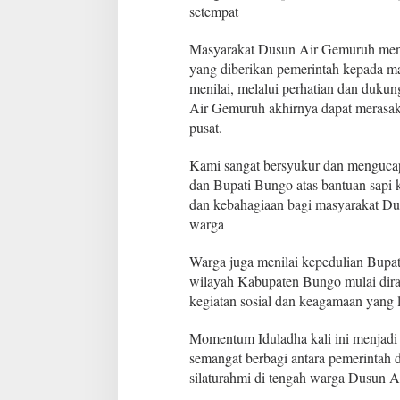
t
setempat
a
s
Masyarakat Dusun Air Gemuruh menga
B
yang diberikan pemerintah kepada 
a
menilai, melalui perhatian dan duku
n
t
Air Gemuruh akhirnya dapat merasaka
u
pusat.
a
n
Kami sangat bersyukur dan mengucap
S
dan Bupati Bungo atas bantuan sapi 
a
p
dan kebahagiaan bagi masyarakat Du
i
warga
K
u
Warga juga menilai kepedulian Bupat
r
wilayah Kabupaten Bungo mulai dira
b
a
kegiatan sosial dan keagamaan yang
n
Momentum Iduladha kali ini menjadi
semangat berbagi antara pemerintah d
silaturahmi di tengah warga Dusun A