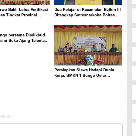
wo Bakti Lolos Verifikasi
Dua Pelajar di Kecamatan Bathin III
a Tingkat Provinsi
Ditangkap Satresnarkoba Polres
njukkan Tata Kelola dan
Bungo, Sabu 5,17 Gram Diamankan
Unggulan
ungo bersama Disdikbud
smi Buka Ajang Talenta
Kabupaten Bungo Tahun
Persiapkan Siswa Hadapi Dunia
Kerja, SMKN 1 Bungo Gelar
Sosialisasi PKL Dra. Hanura,
Disiplin dan Kejujuran Kunci
Keberhasilan
 ditandai
*