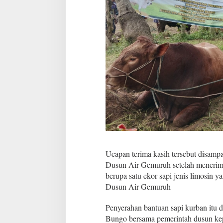
P
r
e
s
i
d
e
n
R
I
d
a
n
B
u
p
a
Ucapan terima kasih tersebut disamp
t
Dusun Air Gemuruh setelah menerim
i
B
berupa satu ekor sapi jenis limosin 
u
Dusun Air Gemuruh
n
g
Penyerahan bantuan sapi kurban itu d
o
Bungo bersama pemerintah dusun kep
a