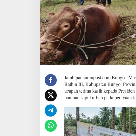
h
U
c
a
p
k
a
n
T
e
r
i
m
a
Jambipancuranpost.com.Bungo– Mas
K
a
Bathin III, Kabupaten Bungo, Provin
s
ucapan terima kasih kepada Presiden
i
bantuan sapi kurban pada perayaan Id
h
k
e
p
a
d
a