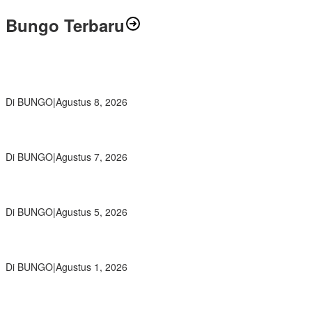
Bungo Terbaru
Air Mata Perpisahan Warnai Pelepasan Purna Tugas Korwil 10 Bukti
Cinta Guru dan Kepala Sekolah
Di BUNGO
|
Agustus 8, 2026
Wamendikdasmen RI Resmikan Aplikasi Bungo Pintar, Wujud
Komitmen Pemkab Bungo Tingkatkan Mutu Pendidikan
Di BUNGO
|
Agustus 7, 2026
Ratusan Siswa SMKN 1 Bungo Ikuti Pembekalan PKL, Siap Terjun
ke Dunia Kerja
Di BUNGO
|
Agustus 5, 2026
Diduga Preman Berkedok Juru Parkir Resahkan Pembeli dan
Penjual, Tim polres Bungo dan Kapolsek Diminta Segera Bertindak
Di BUNGO
|
Agustus 1, 2026
Pemkab Bungo dan Forkopimda Siapkan Penertiban Bertahap
PETI, Warga Harap Ada Perhatian Dari Panglima TNI dan Mabes