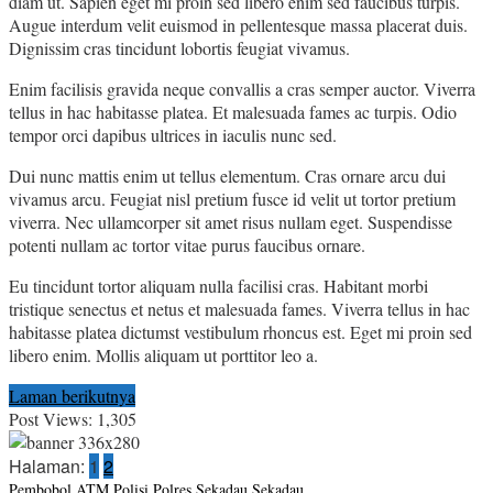
diam ut. Sapien eget mi proin sed libero enim sed faucibus turpis.
Augue interdum velit euismod in pellentesque massa placerat duis.
Dignissim cras tincidunt lobortis feugiat vivamus.
Enim facilisis gravida neque convallis a cras semper auctor. Viverra
tellus in hac habitasse platea. Et malesuada fames ac turpis. Odio
tempor orci dapibus ultrices in iaculis nunc sed.
Dui nunc mattis enim ut tellus elementum. Cras ornare arcu dui
vivamus arcu. Feugiat nisl pretium fusce id velit ut tortor pretium
viverra. Nec ullamcorper sit amet risus nullam eget. Suspendisse
potenti nullam ac tortor vitae purus faucibus ornare.
Eu tincidunt tortor aliquam nulla facilisi cras. Habitant morbi
tristique senectus et netus et malesuada fames. Viverra tellus in hac
habitasse platea dictumst vestibulum rhoncus est. Eget mi proin sed
libero enim. Mollis aliquam ut porttitor leo a.
Laman berikutnya
Post Views:
1,305
Halaman:
1
2
Pembobol ATM
Polisi
Polres Sekadau
Sekadau