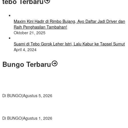
tebo Terbaru
Maxim Kini Hadir di Rimbo Bujang, Ayo Daftar Jadi Driver dan
Raih Penghasilan Tambahan!
Oktober 21, 2025
Suami di Tebo Gorok Leher Istri, Lalu Kabur ke Tapsel Sumut
April 4, 2024
Bungo Terbaru
Ratusan Siswa SMKN 1 Bungo Ikuti Pembekalan PKL, Siap Terjun
ke Dunia Kerja
Di BUNGO
|
Agustus 5, 2026
Diduga Preman Berkedok Juru Parkir Resahkan Pembeli dan
Penjual, Tim polres Bungo dan Kapolsek Diminta Segera Bertindak
Di BUNGO
|
Agustus 1, 2026