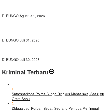
Pemkab Bungo dan Forkopimda Siapkan Penertiban Bertahap
PETI, Warga Harap Ada Perhatian Dari Panglima TNI dan Mabes
polri Pusat
Di BUNGO
|
Agustus 1, 2026
SMP Negeri 2 Bungo Gelar Perjusami Pramuka, Tanamkan
Karakter berakhlak mulia, disiplin, mandiri, bertanggung jawab
Sejak Dini
Di BUNGO
|
Juli 31, 2026
Kajari Bungo Pimpin Acara Pengantar Tugas Dua Pejabat
Kejaksaan
Di BUNGO
|
Juli 30, 2026
Kriminal Terbaru
1
Satresnarkoba Polres Bungo Ringkus Mahasiswa, Sita 6,30
Gram Sabu
2
Diduga Jadi Korban Begal, Seorang Pemuda Meninggal