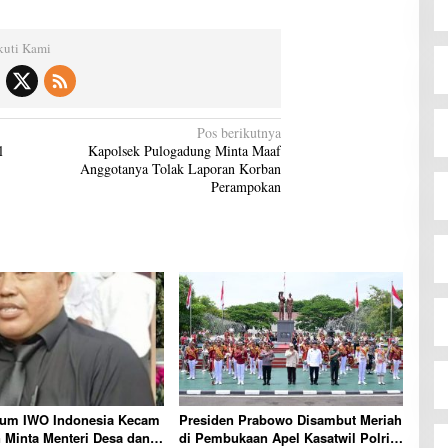
kuti Kami
Pos berikutnya
l
Kapolsek Pulogadung Minta Maaf
Anggotanya Tolak Laporan Korban
Perampokan
um IWO Indonesia Kecam
Presiden Prabowo Disambut Meriah
 Minta Menteri Desa dan
di Pembukaan Apel Kasatwil Polri