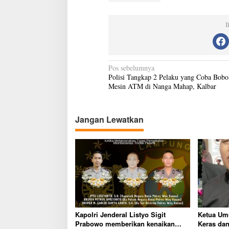
I
N
Pos sebelumnya
Polisi Tangkap 2 Pelaku yang Coba Bobo
a
Mesin ATM di Nanga Mahap, Kalbar
v
i
Jangan Lewatkan
g
a
s
i
p
o
s
Kapolri Jenderal Listyo Sigit
Ketua Um
Prabowo memberikan kenaikan
Keras dan