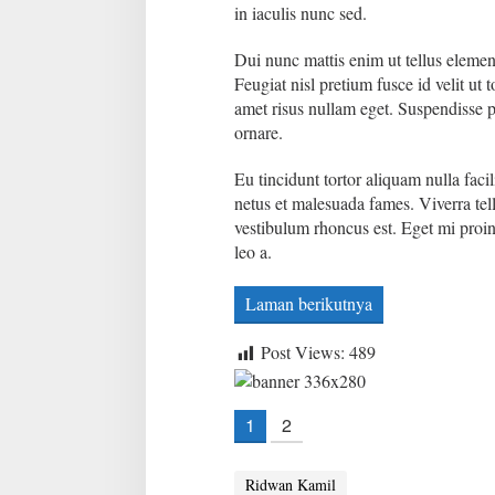
:
in iaculis nunc sed.
S
e
Dui nunc mattis enim ut tellus eleme
m
Feugiat nisl pretium fusce id velit ut 
o
g
amet risus nullam eget. Suspendisse p
a
ornare.
D
i
Eu tincidunt tortor aliquam nulla facil
h
netus et malesuada fames. Viverra tell
u
k
vestibulum rhoncus est. Eget mi proin 
u
leo a.
m
M
Laman berikutnya
a
t
i
Post Views:
489
!
1
2
Ridwan Kamil