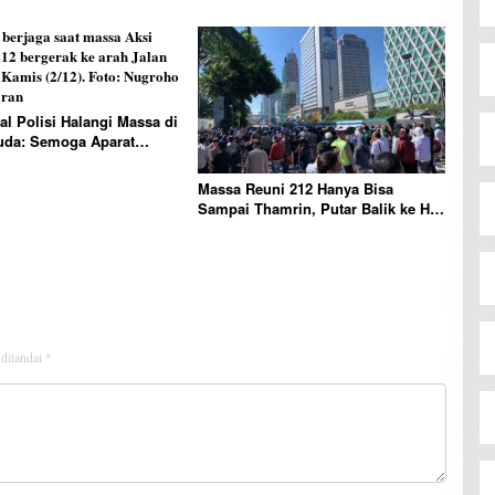
dur
2024
al Polisi Halangi Massa di
uda: Semoga Aparat
i Nurani
Massa Reuni 212 Hanya Bisa
Sampai Thamrin, Putar Balik ke HI
Sambil Salawat
 ditandai
*