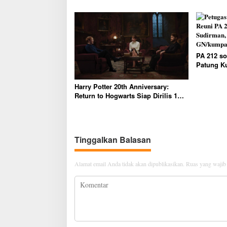
pangkat luar biasa anumerta kepada
PDT Mun
tiga anggota Polri yang gugur saat
pengerbakan arena judi sabung
ayam di Kabupaten Way Kanan,
Lampung
PA 212 so
Patung K
Punya Hat
Harry Potter 20th Anniversary:
Return to Hogwarts Siap Dirilis 1
Januari 2022
Tinggalkan Balasan
Alamat email Anda tidak akan dipublikasikan.
Ruas yang wajib