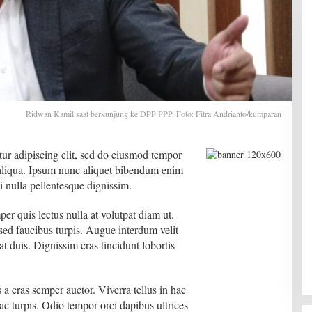
Ridwan Kamil saat berkunjung ke DPP PPP. Foto: Fitra Andrianto/kumparan
ur adipiscing elit, sed do eiusmod tempor
 aliqua. Ipsum nunc aliquet bibendum enim
ci nulla pellentesque dignissim.
er quis lectus nulla at volutpat diam ut.
sed faucibus turpis. Augue interdum velit
t duis. Dignissim cras tincidunt lobortis
 a cras semper auctor. Viverra tellus in hac
ac turpis. Odio tempor orci dapibus ultrices