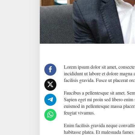
K
a
s
u
s
H
e
r
r
y
W
i
r
Lorem ipsum dolor sit amet, consectet
a
incididunt ut labore et dolore magna
w
facilisis gravida. Fusce ut placerat or
a
n
Faucibus a pellentesque sit amet. Semp
S
e
Sapien eget mi proin sed libero enim 
j
euismod in pellentesque massa placera
a
feugiat vivamus.
k
M
Enim facilisis gravida neque convallis
e
i
habitasse platea. Et malesuada fames 