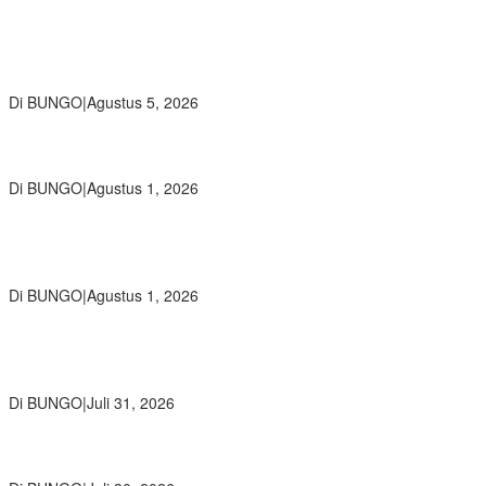
Ratusan Siswa SMKN 1 Bungo Ikuti Pembekalan PKL, Siap Terjun
ke Dunia Kerja
Di BUNGO
|
Agustus 5, 2026
Diduga Preman Berkedok Juru Parkir Resahkan Pembeli dan
Penjual, Tim polres Bungo dan Kapolsek Diminta Segera Bertindak
Di BUNGO
|
Agustus 1, 2026
Pemkab Bungo dan Forkopimda Siapkan Penertiban Bertahap
PETI, Warga Harap Ada Perhatian Dari Panglima TNI dan Mabes
polri Pusat
Di BUNGO
|
Agustus 1, 2026
SMP Negeri 2 Bungo Gelar Perjusami Pramuka, Tanamkan
Karakter berakhlak mulia, disiplin, mandiri, bertanggung jawab
Sejak Dini
Di BUNGO
|
Juli 31, 2026
Kajari Bungo Pimpin Acara Pengantar Tugas Dua Pejabat
Kejaksaan